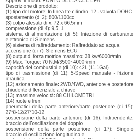
Approvi il modo: PUNTO DELLA CEE EPA
Descrizione di prodotto:
(1) tipo del motore: In linea tre cilindro, 12 - valvola DOHC
spostamento (di 2): 800/1100cc
(3) colpo alesato di x: 72 x 66.5mm
compressione (di 4): 9,5: 1
sistema di alimentazione (di 5): Iniezione di carburante
elettronica di Siemens
(6) sistema di raffreddamento: Raffreddato ad acqua
accensione (di 7): Siemens ECU
(8) output di forza motrice massimo: 38 kw/6000r/min
(9) Max. Torque: 70 N.M/3500~4000r/min
capacità del combustibile (di 10): 42L (11.1Gal)
tipo di trasmissione (di 11): 5-Speed manuale - frizione
idraulica
(12) azionamento finale: 2WD/4WD, anteriore e posteriore
chiudente differenziale a chiave
(13) massime velocità: 88 CHILOMETRI
(14) ruote e freni
pneumatici della parte anteriore/parte posteriore (di 15):
27*8-12/27*10-12
sospensione della parte anteriore (di 16): Indipendente,
braccio dell'oscillazione del doppio
sospensione della parte posteriore (di 17): Singolo
braccio di oscillazione longitudinale