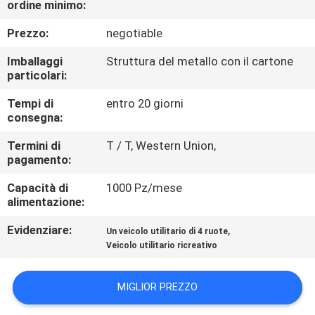
ordine minimo:
CONTROLLO
DI
Prezzo:
negotiable
QUALITÀ
Imballaggi
Struttura del metallo con il cartone
particolari:
CONTATTICI
Tempi di
entro 20 giorni
consegna:
RICHIEDA
Termini di
T / T, Western Union,
pagamento:
UNA
Capacità di
1000 Pz/mese
CITAZIONE
alimentazione:
Evidenziare:
,
Un veicolo utilitario di 4 ruote
MAPPA
Veicolo utilitario ricreativo
DEL
SITO
MIGLIOR PREZZO