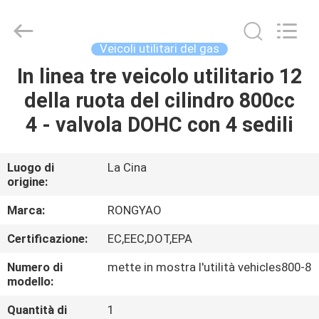
2026
Shanghai
Rongyao
Vehicle
Co.,Ltd.
Veicoli utilitari del gas
All
Rights
In linea tre veicolo utilitario 12
CASA
Reserved.
della ruota del cilindro 800cc
PRODOTTI
4 - valvola DOHC con 4 sedili
CIRCA
Luogo di
La Cina
origine:
NOI
Marca:
RONGYAO
GIRO
Certificazione:
EC,EEC,DOT,EPA
DELLA
Numero di
mette in mostra l'utilità vehicles800-8
FABBRICA
modello:
Quantità di
1