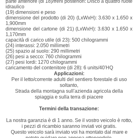
parte anteriore (di 18)/freni posteriori: Disco a quattro ruote
idraulico
(19) dimensioni e peso
dimensione del prodotto (di 20) (LxWxH): 3.630 x 1.650 x
1,900mm
dimensione del cartone (di 21) (LxWxH): 3.630 x 1.650 x
1,170mm
capacità di carico utile (di 23): 500 chilogrammi
(24) interassi: 2.050 millimetri
(25) spazio al suolo: 290 millimetri
(26) pesi a secco: 760 chilogrammi
(27) pesi lordi: 1270 chilogrammi
caricamento del contenitore (di 28): 6 units/40'HQ
Applicazioni:
Per il letto/corrente adulti del sentiero forestale di uso
soltanto,
Strada della montagna sull'azienda agricola della
spiaggia e sulla terra di piacere
Termini della transazione:
La nostra garanzia è di 1 anno. Se il vostro veicolo è rotto,
i pezzi di ricambio saranno inviati voi gratis.
Questo veicolo sarà inviato voi ha montato dal mare e
potete guidare non appena ottenendolo.