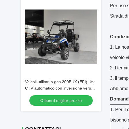
Per uso so
Strada di
Condizio
La nost
veicolo v
I term
Il temp
Veicoli utilitari a gas 200EUX (EFI) Utv
CTV automatico con inversione verso il
Abbiamo 
basso 32 gradi
Domande
Ottieni il miglior prezzo
1. Per i
bisogno d