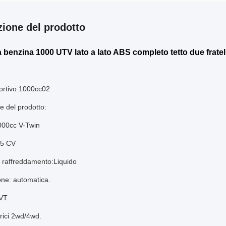
zione del prodotto
a benzina 1000 UTV lato a lato ABS completo tetto due fratell
ortivo 1000cc02
e del prodotto:
000cc V-Twin
85 CV
i raffreddamento:Liquido
one: automatica.
CVT
ici
2wd/4wd.