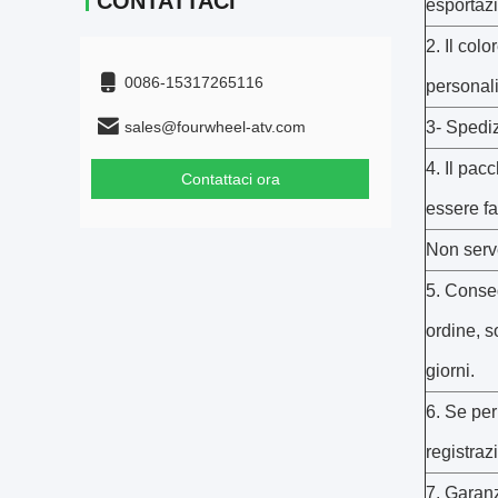
CONTATTACI
esportaz
2. Il col
0086-15317265116
personal
sales@fourwheel-atv.com
3- Spediz
4. Il pac
Contattaci ora
essere f
Non serve
5. Conse
ordine, s
giorni.
6. Se per
registraz
7. Garanzi