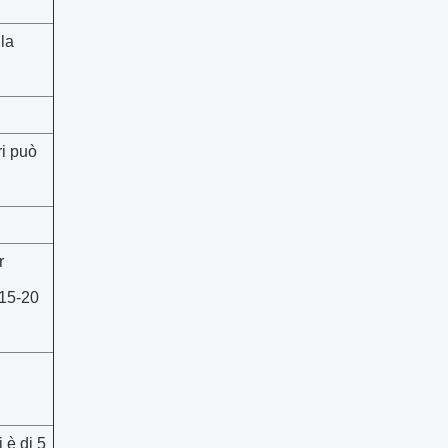
 la
ri può
r
 15-20
i è di 5