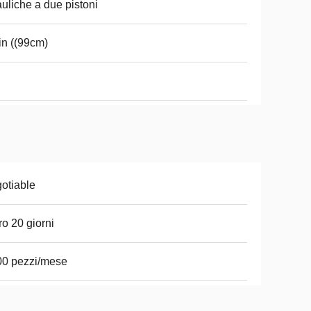
auliche a due pistoni
in ((99cm)
otiable
ro 20 giorni
00 pezzi/mese