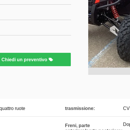
Chiedi un preventivo
 quattro ruote
trasmissione:
CV
Dop
Freni, parte