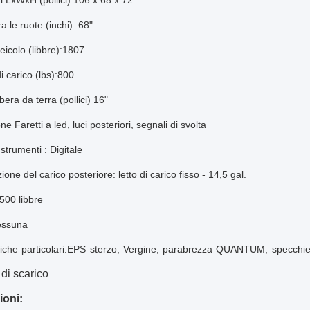
 LxWxH (pollici):106 x 68 x 72
a le ruote (inchi): 68"
eicolo (libbre):1807
i carico (lbs):800
bera da terra (pollici) 16"
one
Faretti a led, luci posteriori, segnali di svolta
 strumenti
: Digitale
one del carico posteriore: letto di carico fisso - 14,5 gal.
3500 libbre
essuna
tiche particolari:EPS sterzo, Vergine, parabrezza QUANTUM, specchietti la
di scarico
ioni: