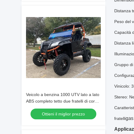
Dimensioni
Distanza tr
Peso del v
Capacità d
Distanza li
Illuminazi
Gruppo di
Configurazi
Vinicolo: 
Veicolo a benzina 1000 UTV lato a lato
Stereo: N
ABS completo tetto due fratelli di corsa
di scarico
Caratteris
Ottieni il miglior prezzo
gas 
fratelli
Applicaz