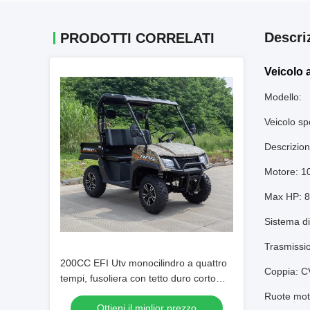
Descri
PRODOTTI CORRELATI
Veicolo 
Modello:
Veicolo sp
Descrizion
Motore: 1
Max HP: 
Sistema d
Trasmissi
200CC EFI Utv monocilindro a quattro
Coppia: 
tempi, fusoliera con tetto duro corto
(dump bed)
Ruote motr
Ottieni il miglior prezzo