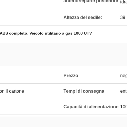
anteriore/parte posteriore:
idr
Altezza del sedile:
39 
,
as ABS completo
Veicolo utilitario a gas 1000 UTV
Prezzo
neg
on il cartone
Tempi di consegna
ent
Capacità di alimentazione
10