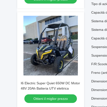
Tipo di a
Capacità d
Sistema di
Sistema di
Capacità d
Sospensio
Suspension
F/R:Scoote
Freno (ant
Dimension
I6 Electric Super Quiet 650W DC Motor
48V 20Ah Batteria UTV elettrica
Dimension
Dimensione
Ottieni il miglior prezzo