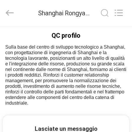
2026
Shanghai
Rongyao
Shanghai Rongyao Vehicle Co.,Ltd Controllo di qualità
Vehicle
Co.,Ltd.
All
Rights
CASA
Reserved.
QC profilo
Sulla base del centro di sviluppo tecnologico a Shanghai,
PRODOTTI
con progettazione di ingegneria di Shanghai e la
tecnologia lavorante, posizionanti un alto livello di qualità
e l'integrazione delle risorse, produzione su grande scala
CIRCA
nel continente dalle norme di Shanghai, forniamo ai clienti
i prodotti redditizi. Rinforzi il customer relationship
NOI
management, per promuovere la normalizzazione dei
prodotti, investimento di aumento nelle risorse tecniche,
rinforzi il controllo delle parti fondamentali e nel frattempo
GIRO
estendere alle componenti del centro della catena di
industriale.
DELLA
FABBRICA
Lasciate un messaggio