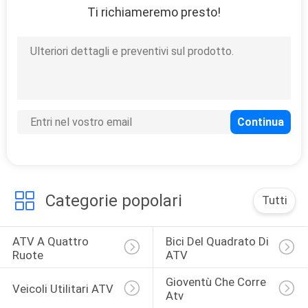
CONTROLLO
Ti richiameremo presto!
DI
QUALITÀ
CONTATTICI
RICHIEDA
UNA
CITAZIONE
Categorie popolari
Tutti
MAPPA
ATV A Quattro 
Bici Del Quadrato Di 
DEL
Ruote
ATV
SITO
Gioventù Che Corre 
Veicoli Utilitari ATV
Atv