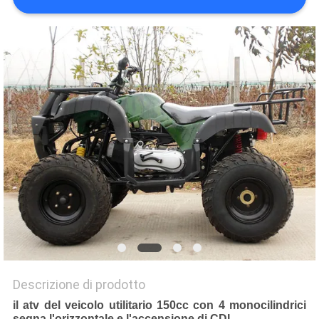
POLITICA
SULLA
PRIVACY
Descrizione di prodotto
il atv del veicolo utilitario 150cc con 4 monocilindrici
segna l'orizzontale e l'accensione di CDI