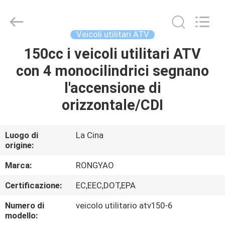
2026
Shanghai
Rongyao
Vehicle
Co.,Ltd.
Veicoli utilitari ATV
All
Rights
150cc i veicoli utilitari ATV
CASA
Reserved.
con 4 monocilindrici segnano
PRODOTTI
l'accensione di
orizzontale/CDI
CIRCA
NOI
Luogo di
La Cina
origine:
GIRO
Marca:
RONGYAO
DELLA
Certificazione:
EC,EEC,DOT,EPA
FABBRICA
Numero di
veicolo utilitario atv150-6
modello: