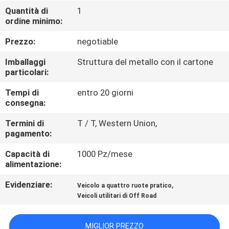
CONTROLLO
Quantità di
1
ordine minimo:
DI
QUALITÀ
Prezzo:
negotiable
Imballaggi
Struttura del metallo con il cartone
CONTATTICI
particolari:
Tempi di
entro 20 giorni
consegna:
RICHIEDA
UNA
Termini di
T / T, Western Union,
pagamento:
CITAZIONE
Capacità di
1000 Pz/mese
alimentazione:
MAPPA
Evidenziare:
,
Veicolo a quattro ruote pratico
DEL
Veicoli utilitari di Off Road
SITO
MIGLIOR PREZZO