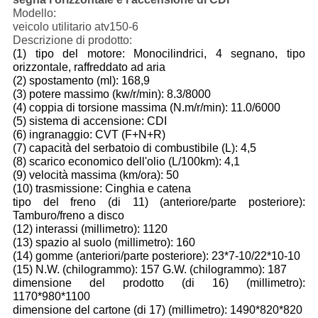
Modello:
veicolo utilitario atv150-6
Descrizione di prodotto:
(1) tipo del motore: Monocilindrici, 4 segnano, tipo
orizzontale, raffreddato ad aria
(2) spostamento (ml): 168,9
(3) potere massimo (kw/r/min): 8.3/8000
(4) coppia di torsione massima (N.m/r/min): 11.0/6000
(5) sistema di accensione: CDI
(6) ingranaggio: CVT (F+N+R)
(7) capacità del serbatoio di combustibile (L): 4,5
(8) scarico economico dell'olio (L/100km): 4,1
(9) velocità massima (km/ora): 50
(10) trasmissione: Cinghia e catena
tipo del freno (di 11) (anteriore/parte posteriore):
Tamburo/freno a disco
(12) interassi (millimetro): 1120
(13) spazio al suolo (millimetro): 160
(14) gomme (anteriori/parte posteriore): 23*7-10/22*10-10
(15) N.W. (chilogrammo): 157 G.W. (chilogrammo): 187
dimensione del prodotto (di 16) (millimetro):
1170*980*1100
dimensione del cartone (di 17) (millimetro): 1490*820*820