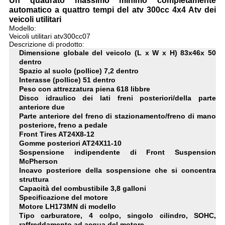
Un quadrato massimo minimo completamente
automatico a quattro tempi del atv 300cc 4x4 Atv dei
veicoli utilitari
Modello:
Veicoli utilitari atv300cc07
Descrizione di prodotto:
Dimensione globale del veicolo (L x W x H) 83x46x 50
dentro
Spazio al suolo (pollice) 7,2 dentro
Interasse (pollice) 51 dentro
Peso con attrezzatura piena 618 libbre
Disco idraulico dei lati freni posteriori/della parte
anteriore due
Parte anteriore del freno di stazionamento/freno di mano
posteriore, freno a pedale
Front Tires AT24X8-12
Gomme posteriori AT24X11-10
Sospensione indipendente di Front Suspension
McPherson
Incavo posteriore della sospensione che si concentra
struttura
Capacità del combustibile 3,8 galloni
Specificazione del motore
Motore LH173MN di modello
Tipo carburatore, 4 colpo, singolo cilindro, SOHC,
raffreddamento ad acqua del motore