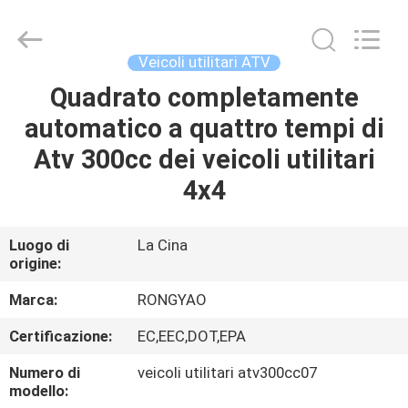
2026
Shanghai
Rongyao
Vehicle
Co.,Ltd.
Veicoli utilitari ATV
All
Rights
Quadrato completamente
CASA
Reserved.
automatico a quattro tempi di
PRODOTTI
Atv 300cc dei veicoli utilitari
4x4
CIRCA
NOI
Luogo di
La Cina
origine:
GIRO
Marca:
RONGYAO
DELLA
Certificazione:
EC,EEC,DOT,EPA
FABBRICA
Numero di
veicoli utilitari atv300cc07
modello: