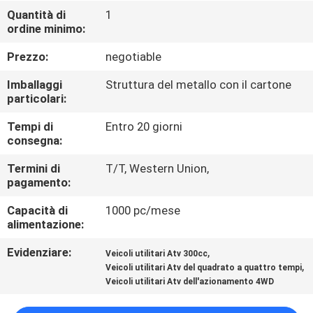
CONTROLLO
Quantità di
1
ordine minimo:
DI
QUALITÀ
Prezzo:
negotiable
Imballaggi
Struttura del metallo con il cartone
CONTATTICI
particolari:
Tempi di
Entro 20 giorni
consegna:
RICHIEDA
UNA
Termini di
T/T, Western Union,
pagamento:
CITAZIONE
Capacità di
1000 pc/mese
alimentazione:
MAPPA
Evidenziare:
,
Veicoli utilitari Atv 300cc
DEL
,
Veicoli utilitari Atv del quadrato a quattro tempi
SITO
Veicoli utilitari Atv dell'azionamento 4WD