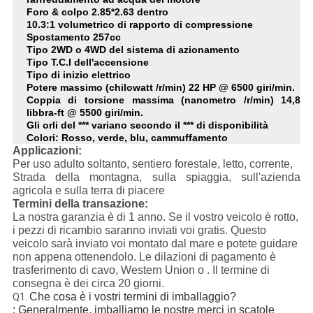
Foro & colpo 2.85*2.63 dentro
10.3:1 volumetrico di rapporto di compressione
Spostamento 257cc
Tipo 2WD o 4WD del sistema di azionamento
Tipo T.C.I dell'accensione
Tipo di inizio elettrico
Potere massimo (chilowatt /r/min) 22 HP @ 6500 giri/min.
Coppia di torsione massima (nanometro /r/min) 14,8
libbra-ft @ 5500 giri/min.
Gli orli del *** variano secondo il *** di disponibilità
Colori: Rosso, verde, blu, cammuffamento
Applicazioni:
Per uso adulto soltanto, sentiero forestale, letto, corrente,
Strada della montagna, sulla spiaggia, sull'azienda
agricola e sulla terra di piacere
Termini della transazione:
La nostra garanzia è di 1 anno. Se il vostro veicolo è rotto,
i pezzi di ricambio saranno inviati voi gratis. Questo
veicolo sarà inviato voi montato dal mare e potete guidare
non appena ottenendolo. Le dilazioni di pagamento è
trasferimento di cavo, Western Union o . Il termine di
consegna è dei circa 20 giorni.
Che cosa è i vostri termini di imballaggio?
Q1.
: Generalmente, imballiamo le nostre merci in scatole