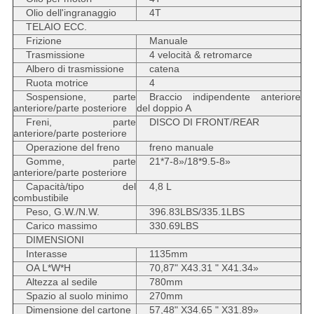
Olio dell'ingranaggio
4T
TELAIO ECC.
Frizione
Manuale
Trasmissione
4 velocità & retromarce
Albero di trasmissione
catena
Ruota motrice
4
Sospensione, parte
Braccio indipendente anteriore
anteriore/parte posteriore
del doppio A
Freni, parte
DISCO DI FRONT/REAR
anteriore/parte posteriore
Operazione del freno
freno manuale
Gomme, parte
21*7-8»/18*9.5-8»
anteriore/parte posteriore
Capacità/tipo del
4,8 L
combustibile
Peso, G.W./N.W.
396.83LBS/335.1LBS
Carico massimo
330.69LBS
DIMENSIONI
Interasse
1135mm
OA L*W*H
70,87" X43.31 " X41.34»
Altezza al sedile
780mm
Spazio al suolo minimo
270mm
Dimensione del cartone
57,48" X34.65 " X31.89»