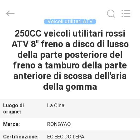
2026
Shanghai
Rongyao
Vehicle
Co.,Ltd.
Veicoli utilitari ATV
All
Rights
250CC veicoli utilitari rossi
CASA
Reserved.
ATV 8" freno a disco di lusso
PRODOTTI
della parte posteriore del
freno a tamburo della parte
CIRCA
anteriore di scossa dell'aria
NOI
della gomma
GIRO
Luogo di
La Cina
origine:
DELLA
FABBRICA
Marca:
RONGYAO
Certificazione:
EC,EEC,DOT,EPA