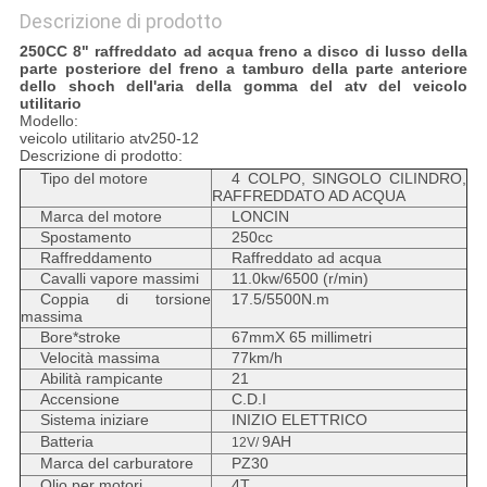
Descrizione di prodotto
250CC 8" raffreddato ad acqua freno a disco di lusso della
parte posteriore del freno a tamburo della parte anteriore
dello shoch dell'aria della gomma del atv del veicolo
utilitario
Modello:
veicolo utilitario atv250-12
Descrizione di prodotto:
Tipo del motore
4 COLPO, SINGOLO CILINDRO,
RAFFREDDATO AD ACQUA
Marca del motore
LONCIN
Spostamento
250cc
Raffreddamento
Raffreddato ad acqua
Cavalli vapore massimi
11.0kw/6500 (r/min)
Coppia di torsione
17.5/5500N.m
massima
Bore*stroke
67mmX 65 millimetri
Velocità massima
77km/h
Abilità rampicante
21
Accensione
C.D.I
Sistema iniziare
INIZIO ELETTRICO
Batteria
9AH
12V/
Marca del carburatore
PZ30
Olio per motori
4T