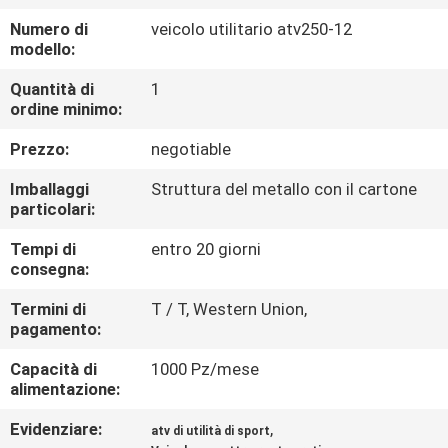
CONTROLLO
Numero di
veicolo utilitario atv250-12
DI
modello:
QUALITÀ
Quantità di
1
ordine minimo:
CONTATTICI
Prezzo:
negotiable
Imballaggi
Struttura del metallo con il cartone
RICHIEDA
particolari:
UNA
Tempi di
entro 20 giorni
consegna:
CITAZIONE
Termini di
T / T, Western Union,
pagamento:
MAPPA
Capacità di
1000 Pz/mese
DEL
alimentazione:
SITO
Evidenziare:
,
atv di utilità di sport