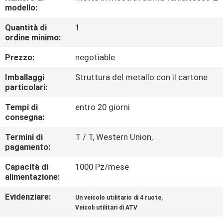
CONTROLLO
modello:
DI
Quantità di
1
ordine minimo:
QUALITÀ
Prezzo:
negotiable
CONTATTICI
Imballaggi
Struttura del metallo con il cartone
particolari:
RICHIEDA
Tempi di
entro 20 giorni
consegna:
UNA
CITAZIONE
Termini di
T / T, Western Union,
pagamento:
Capacità di
1000 Pz/mese
MAPPA
alimentazione:
DEL
Evidenziare:
,
Un veicolo utilitario di 4 ruote
SITO
Veicoli utilitari di ATV