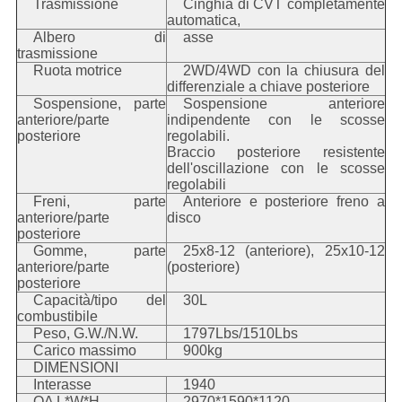
Trasmissione
Cinghia di CVT completamente
automatica,
Albero di
asse
trasmissione
Ruota motrice
2WD/4WD con la chiusura del
differenziale a chiave posteriore
Sospensione, parte
Sospensione anteriore
anteriore/parte
indipendente con le scosse
posteriore
regolabili.
Braccio posteriore resistente
dell'oscillazione con le scosse
regolabili
Freni, parte
Anteriore e posteriore freno a
anteriore/parte
disco
posteriore
Gomme, parte
25x8-12 (anteriore), 25x10-12
anteriore/parte
(posteriore)
posteriore
Capacità/tipo del
30L
combustibile
Peso, G.W./N.W.
1797Lbs/1510Lbs
Carico massimo
900kg
DIMENSIONI
Interasse
1940
OA L*W*H
2970*1590*1120