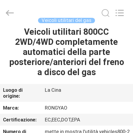
2026
Shanghai
Rongyao
Vehicle
Co.,Ltd.
Veicoli utilitari del gas
All
Rights
Veicoli utilitari 800CC
CASA
Reserved.
2WD/4WD completamente
PRODOTTI
automatici della parte
posteriore/anteriori del freno
CIRCA
a disco del gas
NOI
Luogo di
La Cina
origine:
GIRO
DELLA
Marca:
RONGYAO
FABBRICA
Certificazione:
EC,EEC,DOT,EPA
Numero di
mette in mostra l'utilità vehicles800-2