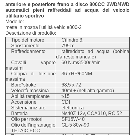
anteriore e posteriore freno a disco 800CC 2WD/4WD
automatici pieni raffreddati ad acqua del veicolo
utilitario sportivo
Modello:
mette in mostra l'utilità vehicle800-2
Descrizione di prodotto:
Tipo del motore
Cilindro 3,
Spostamento
799cc
Raffreddamento
raffreddato ad acqua (bobina
d'arresto manuale)
Cavalli vapore
60 N.m/3500r /min
massimi
Coppia di torsione
36.7HP/60NM
massima
Bore*stroke
68,5 x 72
Velocità massima
40ml + (nell'alta gamma)
Abilità rampicante
≥15
Accensione
CDI
Sistema iniziare
elettronica
Batteria
Ns40Z 12v, CCA310, RC 52
Olio per motori
SF15W-40
Olio dell'ingranaggio
GL-5 80w-90
TELAIO ECC.