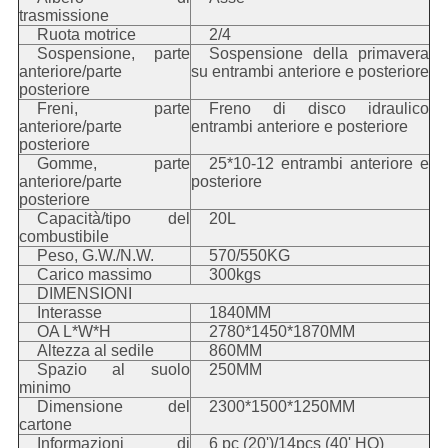
trasmissione
Ruota motrice
2/4
Sospensione, parte
Sospensione della primavera
anteriore/parte
su entrambi anteriore e posteriore
posteriore
Freni, parte
Freno di disco idraulico
anteriore/parte
entrambi anteriore e posteriore
posteriore
Gomme, parte
25*10-12 entrambi anteriore e
anteriore/parte
posteriore
posteriore
Capacità/tipo del
20L
combustibile
Peso, G.W./N.W.
570/550KG
Carico massimo
300kgs
DIMENSIONI
Interasse
1840MM
OA L*W*H
2780*1450*1870MM
Altezza al sedile
860MM
Spazio al suolo
250MM
minimo
Dimensione del
2300*1500*1250MM
cartone
Informazioni di
6 pc (20')/14pcs (40' HQ)