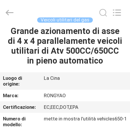
2026
Shanghai
Rongyao
Vehicle
Co.,Ltd.
Veicoli utilitari del gas
All
Rights
Grande azionamento di asse
CASA
Reserved.
di 4 x 4 parallelamente veicoli
PRODOTTI
utilitari di Atv 500CC/650CC
in pieno automatico
CIRCA
NOI
Luogo di
La Cina
origine:
GIRO
Marca:
RONGYAO
DELLA
Certificazione:
EC,EEC,DOT,EPA
FABBRICA
Numero di
mette in mostra l'utilità vehicles650-1
modello: