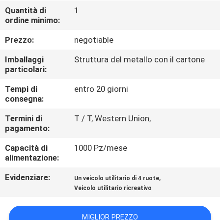
CONTROLLO
Quantità di
1
ordine minimo:
DI
QUALITÀ
Prezzo:
negotiable
Imballaggi
Struttura del metallo con il cartone
CONTATTICI
particolari:
Tempi di
entro 20 giorni
consegna:
RICHIEDA
UNA
Termini di
T / T, Western Union,
pagamento:
CITAZIONE
Capacità di
1000 Pz/mese
alimentazione:
MAPPA
Evidenziare:
,
Un veicolo utilitario di 4 ruote
DEL
Veicolo utilitario ricreativo
SITO
MIGLIOR PREZZO