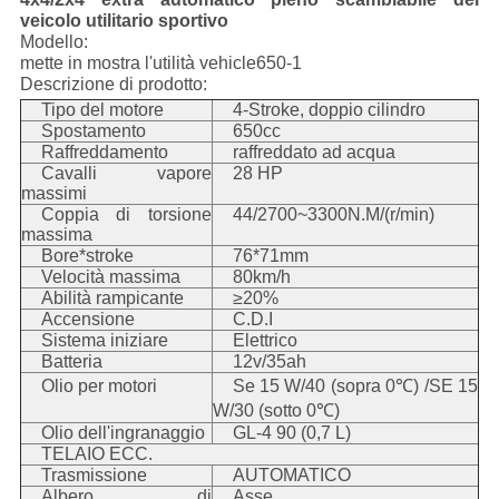
veicolo utilitario sportivo
Modello:
mette in mostra l'utilità vehicle650-1
Descrizione di prodotto:
Tipo del motore
4-Stroke, doppio cilindro
Spostamento
650cc
Raffreddamento
raffreddato ad acqua
Cavalli vapore
28 HP
massimi
Coppia di torsione
44/2700~3300N.M/(r/min)
massima
Bore*stroke
76*71mm
Velocità massima
80km/h
Abilità rampicante
≥20%
Accensione
C.D.I
Sistema iniziare
Elettrico
Batteria
12v/35ah
Olio per motori
Se 15 W/40 (sopra 0℃) /SE 15
W/30 (sotto 0℃)
Olio dell'ingranaggio
GL-4 90 (0,7 L)
TELAIO ECC.
Trasmissione
AUTOMATICO
Albero di
Asse