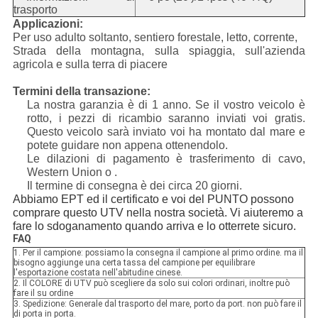
trasporto
Applicazioni:
Per uso adulto soltanto, sentiero forestale, letto, corrente,
Strada della montagna, sulla spiaggia, sull'azienda
agricola e sulla terra di piacere
Termini della transazione:
La nostra garanzia è di 1 anno. Se il vostro veicolo è
rotto, i pezzi di ricambio saranno inviati voi gratis.
Questo veicolo sarà inviato voi ha montato dal mare e
potete guidare non appena ottenendolo.
Le dilazioni di pagamento è trasferimento di cavo,
Western Union o .
Il termine di consegna è dei circa 20 giorni.
Abbiamo EPT ed il certificato e voi del PUNTO possono
comprare questo UTV nella nostra società. Vi aiuteremo a
fare lo sdoganamento quando arriva e lo otterrete sicuro.
FAQ
1. Per il campione: possiamo la consegna il campione al primo ordine. ma il
bisogno aggiunge una certa tassa del campione per equilibrare
l'esportazione costata nell'abitudine cinese.
2. Il COLORE di UTV può scegliere da solo sui colori ordinari, inoltre può
fare il su ordine
3. Spedizione: Generale dal trasporto del mare, porto da port. non può fare il
di porta in porta.