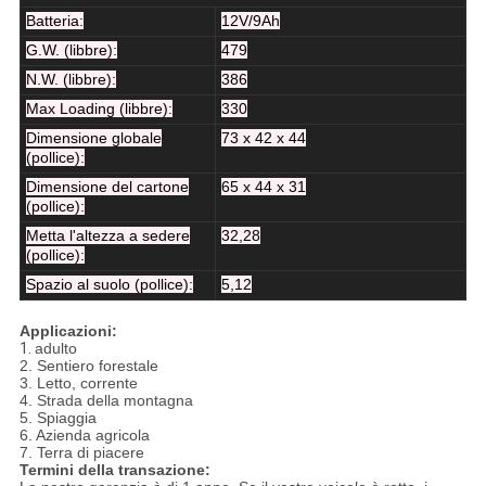
Batteria:
12V/9Ah
G.W. (libbre):
479
N.W. (libbre):
386
Max Loading (libbre):
330
Dimensione globale
73 x 42 x 44
(pollice):
Dimensione del cartone
65 x 44 x 31
(pollice):
Metta l'altezza a sedere
32,28
(pollice):
Spazio al suolo (pollice):
5,12
Applicazioni:
1.
adulto
2. Sentiero forestale
3. Letto, corrente
4. Strada della montagna
5. Spiaggia
6. Azienda agricola
7. Terra di piacere
Termini della transazione: