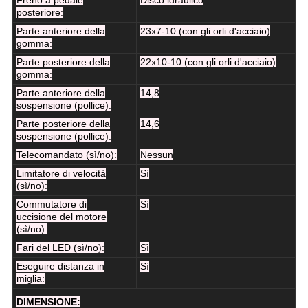
Freno a pedale
Disco idraulico
posteriore:
Parte anteriore della
23x7-10 (con gli orli d'acciaio)
gomma:
Parte posteriore della
22x10-10 (con gli orli d'acciaio)
gomma:
Parte anteriore della
14,8
sospensione (pollice):
Parte posteriore della
14,6
sospensione (pollice):
Telecomandato (sì/no):
Nessun
Limitatore di velocità
Sì
(sì/no):
Commutatore di
Sì
uccisione del motore
(sì/no):
Fari del LED (sì/no):
Sì
Eseguire distanza in
Sì
miglia:
DIMENSIONE: