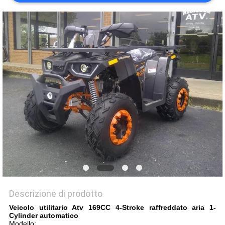
POLITICA
SULLA
PRIVACY
Descrizione di prodotto
Veicolo utilitario Atv 169CC 4-Stroke raffreddato aria 1-
Cylinder automatico
Modello: