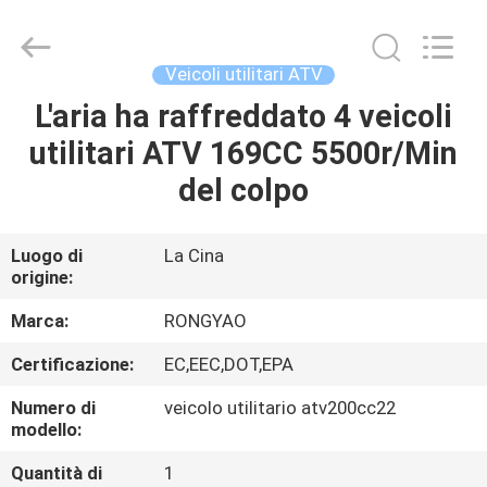
2026
Shanghai
Rongyao
Vehicle
Co.,Ltd.
Veicoli utilitari ATV
All
Rights
L'aria ha raffreddato 4 veicoli
CASA
Reserved.
utilitari ATV 169CC 5500r/Min
PRODOTTI
del colpo
CIRCA
Luogo di
La Cina
origine:
NOI
Marca:
RONGYAO
GIRO
Certificazione:
EC,EEC,DOT,EPA
DELLA
Numero di
veicolo utilitario atv200cc22
FABBRICA
modello:
Quantità di
1