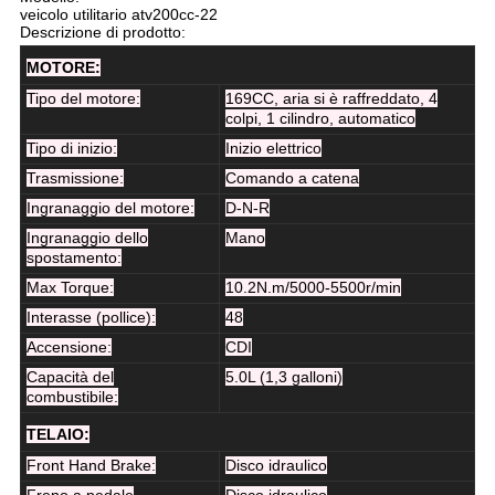
veicolo utilitario atv200cc-22
Descrizione di prodotto:
MOTORE:
Tipo del motore:
169CC, aria si è raffreddato, 4
colpi, 1 cilindro, automatico
Tipo di inizio:
Inizio elettrico
Trasmissione:
Comando a catena
Ingranaggio del motore:
D-N-R
Ingranaggio dello
Mano
spostamento:
Max Torque:
10.2N.m/5000-5500r/min
Interasse (pollice):
48
Accensione:
CDI
Capacità del
5.0L (1,3 galloni)
combustibile:
TELAIO:
Front Hand Brake:
Disco idraulico