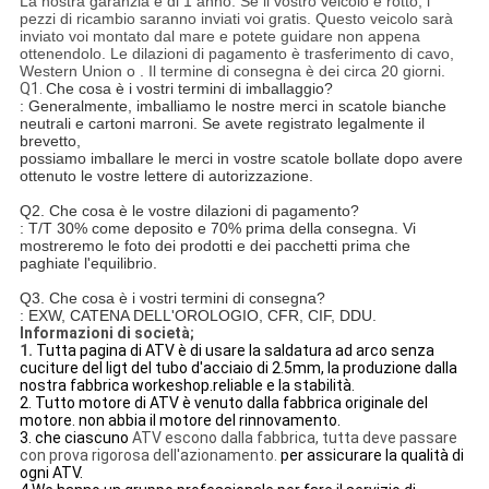
La nostra garanzia è di 1 anno. Se il vostro veicolo è rotto, i
pezzi di ricambio saranno inviati voi gratis. Questo veicolo sarà
inviato voi montato dal mare e potete guidare non appena
ottenendolo. Le dilazioni di pagamento è trasferimento di cavo,
Western Union o . Il termine di consegna è dei circa 20 giorni.
Q1.
Che cosa è i vostri termini di imballaggio?
: Generalmente, imballiamo le nostre merci in scatole bianche
neutrali e cartoni marroni. Se avete registrato legalmente il
brevetto,
possiamo imballare le merci in vostre scatole bollate dopo avere
ottenuto le vostre lettere di autorizzazione.
Q2. Che cosa è le vostre dilazioni di pagamento?
: T/T 30% come deposito e 70% prima della consegna. Vi
mostreremo le foto dei prodotti e dei pacchetti prima che
paghiate l'equilibrio.
Q3. Che cosa è i vostri termini di consegna?
: EXW, CATENA DELL'OROLOGIO, CFR, CIF, DDU.
Informazioni di società;
1.
Tutta pagina di ATV è di usare la saldatura ad arco senza
cuciture del ligt del tubo d'acciaio di 2.5mm, la produzione dalla
nostra fabbrica workeshop.reliable e la stabilità.
2. Tutto motore di ATV è venuto dalla fabbrica originale del
motore. non abbia il motore del rinnovamento.
3. che ciascuno
ATV escono dalla fabbrica, tutta deve passare
con prova rigorosa dell'azionamento.
per assicurare la qualità di
ogni ATV.