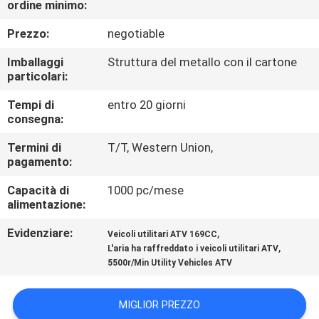
ordine minimo:
CONTROLLO
DI
Prezzo:
negotiable
QUALITÀ
Imballaggi
Struttura del metallo con il cartone
particolari:
CONTATTICI
Tempi di
entro 20 giorni
consegna:
RICHIEDA
Termini di
T/T, Western Union,
pagamento:
UNA
Capacità di
1000 pc/mese
CITAZIONE
alimentazione:
Evidenziare:
,
Veicoli utilitari ATV 169CC
MAPPA
,
L'aria ha raffreddato i veicoli utilitari ATV
DEL
5500r/Min Utility Vehicles ATV
SITO
MIGLIOR PREZZO