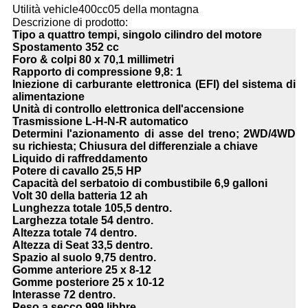
Utilità vehicle400cc05 della montagna
Descrizione di prodotto:
Tipo a quattro tempi
, singolo cilindro del motore
Spostamento
352 cc
Foro & colpi
80 x 70,1 millimetri
Rapporto di compressione
9,8: 1
Iniezione di carburante
elettronica (EFI) del sistema di
alimentazione
Unità di controllo
elettronica dell'accensione
Trasmissione
L-H-N-R automatico
Determini l'azionamento
di asse del treno; 2WD/4WD
su richiesta; Chiusura del differenziale a chiave
Liquido
di raffreddamento
Potere di cavallo
25,5 HP
Capacità del serbatoio di combustibile
6,9 galloni
Volt
30 della batteria 12 ah
Lunghezza totale
105,5 dentro.
Larghezza totale
54 dentro.
Altezza totale
74 dentro.
Altezza di Seat
33,5 dentro.
Spazio al suolo
9,75 dentro.
Gomme anteriore
25 x 8-12
Gomme posteriore
25 x 10-12
Interasse
72 dentro.
Peso a secco
999 libbre