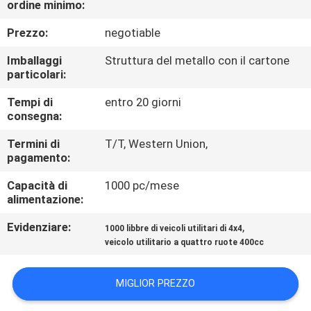
ordine minimo:
CONTROLLO
DI
Prezzo:
negotiable
QUALITÀ
Imballaggi
Struttura del metallo con il cartone
particolari:
CONTATTICI
Tempi di
entro 20 giorni
consegna:
RICHIEDA
Termini di
T/T, Western Union,
pagamento:
UNA
Capacità di
1000 pc/mese
CITAZIONE
alimentazione:
Evidenziare:
,
1000 libbre di veicoli utilitari di 4x4
MAPPA
veicolo utilitario a quattro ruote 400cc
DEL
SITO
MIGLIOR PREZZO