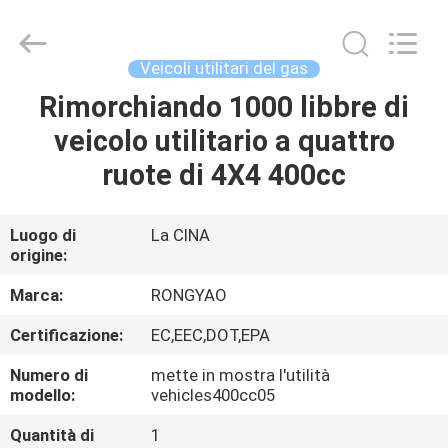
2026
Shanghai
Rongyao
Vehicle
Co.,Ltd.
Veicoli utilitari del gas
All
Rights
Rimorchiando 1000 libbre di
CASA
Reserved.
veicolo utilitario a quattro
PRODOTTI
ruote di 4X4 400cc
CIRCA
Luogo di
La CINA
origine:
NOI
Marca:
RONGYAO
GIRO
Certificazione:
EC,EEC,DOT,EPA
DELLA
Numero di
mette in mostra l'utilità
FABBRICA
modello:
vehicles400cc05
Quantità di
1