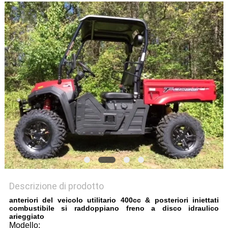
POLITICA
SULLA
PRIVACY
Descrizione di prodotto
anteriori del veicolo utilitario 400cc & posteriori iniettati
combustibile si raddoppiano freno a disco idraulico
arieggiato
Modello: