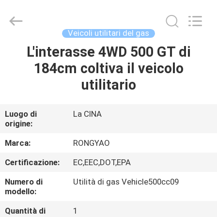
2026
Shanghai
Rongyao
Vehicle
Co.,Ltd.
Veicoli utilitari del gas
All
Rights
L'interasse 4WD 500 GT di
CASA
Reserved.
184cm coltiva il veicolo
PRODOTTI
utilitario
CIRCA
Luogo di
La CINA
origine:
NOI
Marca:
RONGYAO
GIRO
Certificazione:
EC,EEC,DOT,EPA
DELLA
Numero di
Utilità di gas Vehicle500cc09
FABBRICA
modello:
Quantità di
1