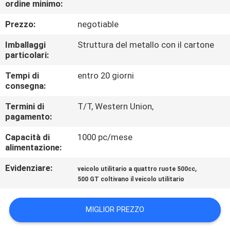
ordine minimo:
CONTROLLO
DI
Prezzo:
negotiable
QUALITÀ
Imballaggi
Struttura del metallo con il cartone
particolari:
CONTATTICI
Tempi di
entro 20 giorni
consegna:
RICHIEDA
Termini di
T/T, Western Union,
pagamento:
UNA
Capacità di
1000 pc/mese
CITAZIONE
alimentazione:
Evidenziare:
,
veicolo utilitario a quattro ruote 500cc
MAPPA
500 GT coltivano il veicolo utilitario
DEL
SITO
MIGLIOR PREZZO