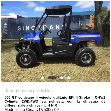
POLITICA
SULLA
PRIVACY
Descrizione di prodotto
500 GT coltivano il veicolo utilitario EFI 4-Stroke – OHV/1-
Cylinder 2WD/4WD su richiesta con la chiusura del
differenziale a chiave – L H N R
Modello: La Cina UTV500cc09