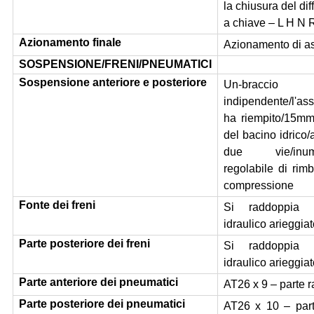
la chiusura del dif
a chiave – L H N 
Azionamento finale
Azionamento di a
SOSPENSIONE/FRENI/PNEUMATICI
Sospensione anteriore e posteriore
Un-braccio 
indipendente/l'
ha riempito/15m
del bacino idrico/
due vie/inumi
regolabile di rim
compressione
Fonte dei freni
Si raddoppia 
idraulico arieggia
Parte posteriore dei freni
Si raddoppia 
idraulico arieggia
Parte anteriore dei pneumatici
AT26 x 9 – parte r
Parte posteriore dei pneumatici
AT26 x 10 – part