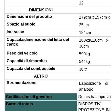
12
DIMENSIONI
Dimensioni del prodotto
279cm x 157cm x
Spazio al suolo
25cm
Interasse
184cm
Capacità/dimensione del letto del
160kg/110cm x
carico
30cm
Peso del veicolo
590kg
Capacità di rimorchio
544kg
Capacità del combustibile
30ltr
ALTRO
Strumentazione
Esposizione di 
analogo
Certificazioni di governo
Dotars ha approva
Barre di rotolo
DISPOSITI
PROTEZIONE IN