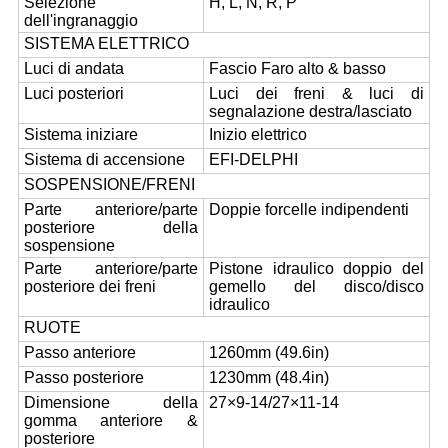
Selezione
H, L, N, R, P
dell'ingranaggio
SISTEMA ELETTRICO
Luci di andata
Fascio Faro alto & basso
Luci posteriori
Luci dei freni & luci di
segnalazione destra/lasciato
Sistema iniziare
Inizio elettrico
Sistema di accensione
EFI-DELPHI
SOSPENSIONE/FRENI
Parte anteriore/parte
Doppie forcelle indipendenti
posteriore della
sospensione
Parte anteriore/parte
Pistone idraulico doppio del
posteriore dei freni
gemello del disco/disco
idraulico
RUOTE
Passo anteriore
1260mm (49.6in)
Passo posteriore
1230mm (48.4in)
Dimensione della
27×9-14/27×11-14
gomma anteriore &
posteriore