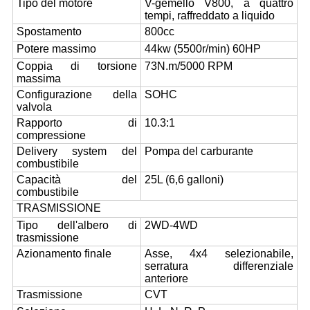
Tipo del motore
V-gemello V800, a quattro
tempi, raffreddato a liquido
Spostamento
800cc
Potere massimo
44kw (5500r/min) 60HP
Coppia di torsione
73N.m/5000 RPM
massima
Configurazione della
SOHC
valvola
Rapporto di
10.3:1
compressione
Delivery system del
Pompa del carburante
combustibile
Capacità del
25L (6,6 galloni)
combustibile
TRASMISSIONE
Tipo dell'albero di
2WD-4WD
trasmissione
Azionamento finale
Asse, 4x4 selezionabile,
serratura differenziale
anteriore
Trasmissione
CVT