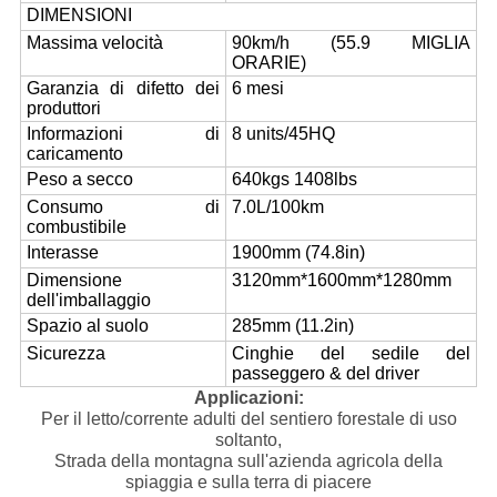
DIMENSIONI
Massima velocità
90km/h (55.9 MIGLIA
ORARIE)
Garanzia di difetto dei
6 mesi
produttori
Informazioni di
8 units/45HQ
caricamento
Peso a secco
640kgs 1408lbs
Consumo di
7.0L/100km
combustibile
Interasse
1900mm (74.8in)
Dimensione
3120mm*1600mm*1280mm
dell'imballaggio
Spazio al suolo
285mm (11.2in)
Sicurezza
Cinghie del sedile del
passeggero & del driver
Applicazioni:
Per il letto/corrente adulti del sentiero forestale di uso
soltanto,
Strada della montagna sull'azienda agricola della
spiaggia e sulla terra di piacere