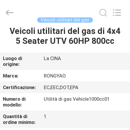
2026
Shanghai
Rongyao
Vehicle
Co.,Ltd.
Veicoli utilitari del gas
All
Rights
Veicoli utilitari del gas di 4x4
CASA
Reserved.
5 Seater UTV 60HP 800cc
PRODOTTI
Luogo di
La CINA
origine:
CIRCA
NOI
Marca:
RONGYAO
Certificazione:
EC,EEC,DOT,EPA
GIRO
Numero di
Utilità di gas Vehicle1000cc01
DELLA
modello:
FABBRICA
Quantità di
1
ordine minimo: