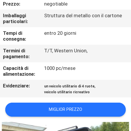
CONTROLLO
Prezzo:
negotiable
DI
Imballaggi
Struttura del metallo con il cartone
particolari:
QUALITÀ
Tempi di
entro 20 giorni
consegna:
CONTATTICI
Termini di
T/T, Western Union,
pagamento:
RICHIEDA
Capacità di
1000 pc/mese
UNA
alimentazione:
CITAZIONE
Evidenziare:
,
un veicolo utilitario di 4 ruote
veicolo utilitario ricreativo
MAPPA
DEL
MIGLIOR PREZZO
SITO