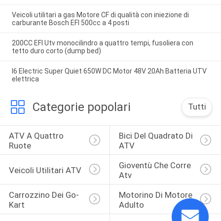
Veicoli utilitari a gas Motore CF di qualità con iniezione di
carburante Bosch EFI 500cc a 4 posti
200CC EFI Utv monocilindro a quattro tempi, fusoliera con
tetto duro corto (dump bed)
I6 Electric Super Quiet 650W DC Motor 48V 20Ah Batteria UTV
elettrica
Categorie popolari
Tutti
ATV A Quattro 
Bici Del Quadrato Di 
Ruote
ATV
Gioventù Che Corre 
Veicoli Utilitari ATV
Atv
Carrozzino Dei Go-
Motorino Di Motore 
Kart
Adulto