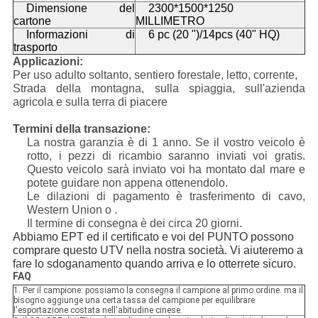
Dimensione del
2300*1500*1250
cartone
MILLIMETRO
Informazioni di
6 pc (20 ")/14pcs (40" HQ)
trasporto
Applicazioni:
Per uso adulto soltanto, sentiero forestale, letto, corrente,
Strada della montagna, sulla spiaggia, sull'azienda
agricola e sulla terra di piacere
Termini della transazione:
La nostra garanzia è di 1 anno. Se il vostro veicolo è
rotto, i pezzi di ricambio saranno inviati voi gratis.
Questo veicolo sarà inviato voi ha montato dal mare e
potete guidare non appena ottenendolo.
Le dilazioni di pagamento è trasferimento di cavo,
Western Union o .
Il termine di consegna è dei circa 20 giorni.
Abbiamo EPT ed il certificato e voi del PUNTO possono
comprare questo UTV nella nostra società. Vi aiuteremo a
fare lo sdoganamento quando arriva e lo otterrete sicuro.
FAQ
1. Per il campione: possiamo la consegna il campione al primo ordine. ma il
bisogno aggiunge una certa tassa del campione per equilibrare
l'esportazione costata nell'abitudine cinese.