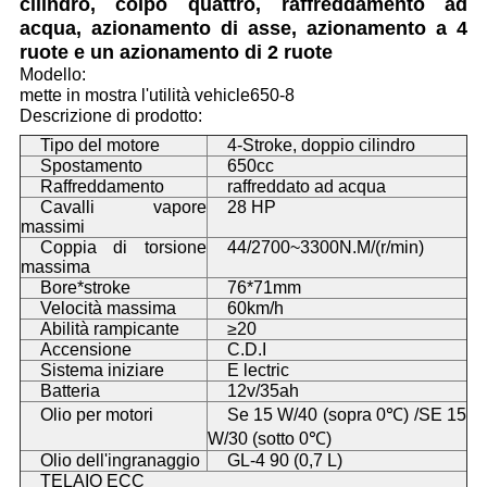
cilindro, colpo quattro, raffreddamento ad
acqua, azionamento di asse, azionamento a 4
ruote e un azionamento di 2 ruote
Modello:
mette in mostra l'utilità vehicle650-8
Descrizione di prodotto:
Tipo del motore
4-Stroke, doppio cilindro
Spostamento
650cc
Raffreddamento
raffreddato ad acqua
Cavalli vapore
28 HP
massimi
Coppia di torsione
44/2700~3300N.M/(r/min)
massima
Bore*stroke
76*71mm
Velocità massima
60km/h
Abilità rampicante
≥20
Accensione
C.D.I
Sistema iniziare
E lectric
Batteria
12v/35ah
Olio per motori
Se 15 W/40 (sopra 0℃) /SE 15
W/30 (sotto 0℃)
Olio dell'ingranaggio
GL-4 90 (0,7 L)
TELAIO ECC