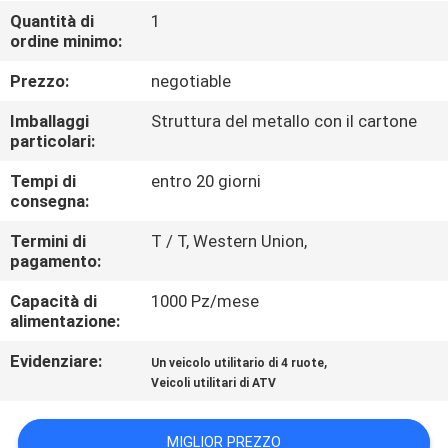
CONTROLLO
Quantità di
1
ordine minimo:
DI
QUALITÀ
Prezzo:
negotiable
Imballaggi
Struttura del metallo con il cartone
CONTATTICI
particolari:
Tempi di
entro 20 giorni
consegna:
RICHIEDA
UNA
Termini di
T / T, Western Union,
pagamento:
CITAZIONE
Capacità di
1000 Pz/mese
alimentazione:
MAPPA
Evidenziare:
,
Un veicolo utilitario di 4 ruote
DEL
Veicoli utilitari di ATV
SITO
MIGLIOR PREZZO