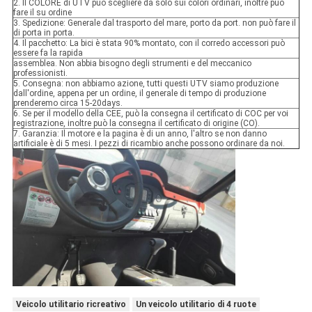
2. Il COLORE di UTV può scegliere da solo sui colori ordinari, inoltre può
fare il su ordine
3. Spedizione: Generale dal trasporto del mare, porto da port. non può fare il
di porta in porta.
4. Il pacchetto: La bici è stata 90% montato, con il corredo accessori può
essere fa la rapida
assemblea. Non abbia bisogno degli strumenti e del meccanico
professionisti.
5. Consegna: non abbiamo azione, tutti questi UTV siamo produzione
dall'ordine, appena per un ordine, il generale di tempo di produzione
prenderemo circa 15-20days.
6. Se per il modello della CEE, può la consegna il certificato di COC per voi
registrazione, inoltre può la consegna il certificato di origine (CO).
7. Garanzia: Il motore e la pagina è di un anno, l'altro se non danno
artificiale è di 5 mesi. I pezzi di ricambio anche possono ordinare da noi.
Veicolo utilitario ricreativo
Un veicolo utilitario di 4 ruote