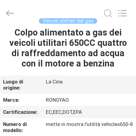
2026
Shanghai
Rongyao
Vehicle
Co.,Ltd.
Veicoli utilitari del gas
All
Rights
Colpo alimentato a gas dei
CASA
Reserved.
veicoli utilitari 650CC quattro
PRODOTTI
di raffreddamento ad acqua
con il motore a benzina
CIRCA
NOI
Luogo di
La Cina
origine:
GIRO
Marca:
RONGYAO
DELLA
Certificazione:
EC,EEC,DOT,EPA
FABBRICA
Numero di
mette in mostra l'utilità vehicles650-8
modello: