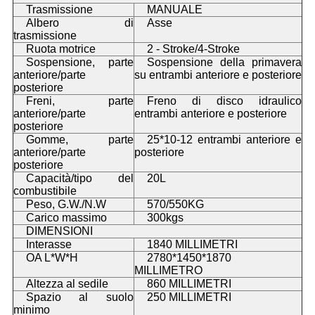
Trasmissione
MANUALE
Albero di
Asse
trasmissione
Ruota motrice
2 - Stroke/4-Stroke
Sospensione, parte
Sospensione della primavera
anteriore/parte
su entrambi anteriore e posteriore
posteriore
Freni, parte
Freno di disco idraulico
anteriore/parte
entrambi anteriore e posteriore
posteriore
Gomme, parte
25*10-12 entrambi anteriore e
anteriore/parte
posteriore
posteriore
Capacità/tipo del
20L
combustibile
Peso, G.W./N.W
570/550KG
Carico massimo
300kgs
DIMENSIONI
Interasse
1840 MILLIMETRI
OA L*W*H
2780*1450*1870
MILLIMETRO
Altezza al sedile
860 MILLIMETRI
Spazio al suolo
250 MILLIMETRI
minimo