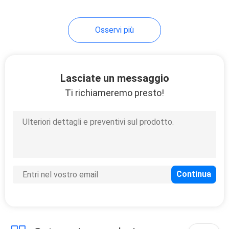
43
Osservi più
Motociclo della bici
della sporcizia
Lasciate un messaggio
Ti richiameremo presto!
59
Motocicli ad alta
potenza