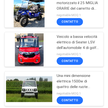
motorizzato il 25 MIGLIA
ORARIE del carretto di
27
golf il più velocemente
negotiable MOQ:1
Mini motorino della
CONTATTO
bici
Veicolo a bassa velocità
elettrico di Seater LSV
dell'automobile 4 di golf
dei freni a disco 1500w
negotiable MOQ:1
CONTATTO
30
motociclo del
Una mini dimensione
elettrica 1500w di
selettore rotante
quattro delle ruote
250cc
carretti di golf con più
negotiable MOQ:1
della gamma di 500km
CONTATTO