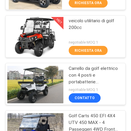
CONTROLLO
RICHIESTA ORA
DI
HOT
veicolo utilitario di golf
QUALITÀ
58
200cc
Veicoli utilitari ATV
CONTATTICI
negotiable MOQ:1
RICHIESTA ORA
RICHIEDA
Carrello da golf elettrico
UNA
con 4 posti e
CITAZIONE
portabatterie
75
48V/4000W,150A
negotiable MOQ:1
batteria al litio
gioventù che corre
MAPPA
CONTATTO
DEL
atv
Golf Carts 450 EFI 4X4
SITO
UTV 450 MAX - 4
Passeggeri 4WD Fronte