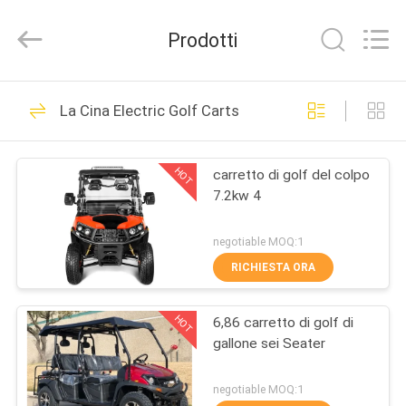
2026
Shanghai
Rongyao
Prodotti
Vehicle
Co.,Ltd.
All
Rights
CASA
Reserved.
32
La Cina Electric Golf Carts
ATV a quattro ruote
PRODOTTI
HOT
carretto di golf del colpo
7.2kw 4
CIRCA
NOI
negotiable MOQ:1
RICHIESTA ORA
27
GIRO
Bici del quadrato di
HOT
6,86 carretto di golf di
DELLA
gallone sei Seater
FABBRICA
ATV
negotiable MOQ:1