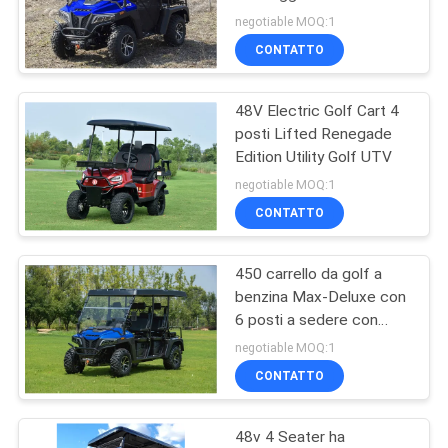
E Differenziale
POLITICA
negotiable MOQ:1
Posteriore Con Arco di
CONTATTO
SULLA
bilanciamento del motore
183
di blocco
PRIVACY
Carrozzino dei go-
48V Electric Golf Cart 4
posti Lifted Renegade
kart
Edition Utility Golf UTV
negotiable MOQ:1
CONTATTO
450 carrello da golf a
98
benzina Max-Deluxe con
Motorino di motore
6 posti a sedere con
parabrezza e copertura
negotiable MOQ:1
adulto
CONTATTO
48v 4 Seater ha