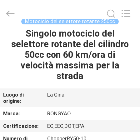
2026
Shanghai
Rongyao
Vehicle
Co.,Ltd.
Motociclo del selettore rotante 250cc
All
Rights
Singolo motociclo del
CASA
Reserved.
selettore rotante del cilindro
PRODOTTI
50cc con 60 km/ora di
velocità massima per la
CIRCA
strada
NOI
Luogo di
La Cina
origine:
GIRO
DELLA
Marca:
RONGYAO
FABBRICA
Certificazione:
EC,EEC,DOT,EPA
Numero di
ChopperRY50-10