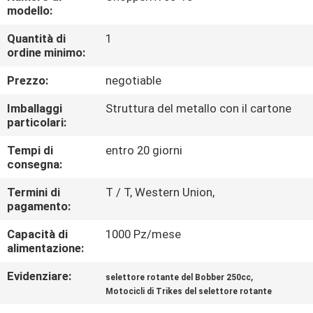
CONTROLLO
modello:
DI
Quantità di
1
ordine minimo:
QUALITÀ
Prezzo:
negotiable
CONTATTICI
Imballaggi
Struttura del metallo con il cartone
particolari:
RICHIEDA
Tempi di
entro 20 giorni
consegna:
UNA
CITAZIONE
Termini di
T / T, Western Union,
pagamento:
Capacità di
1000 Pz/mese
MAPPA
alimentazione:
DEL
Evidenziare:
,
selettore rotante del Bobber 250cc
SITO
Motocicli di Trikes del selettore rotante