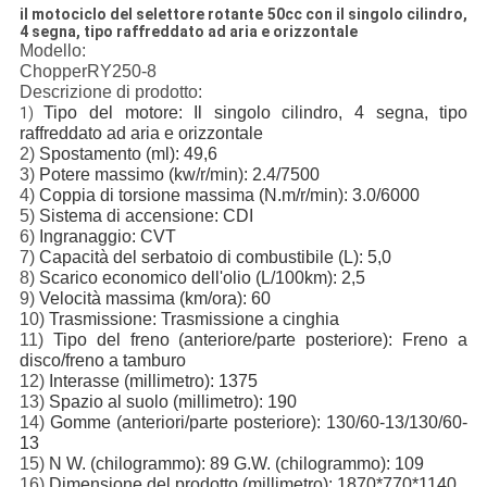
il motociclo del selettore rotante 50cc con il singolo cilindro,
4 segna, tipo raffreddato ad aria e orizzontale
Modello:
ChopperRY250-8
Descrizione di prodotto:
Tipo del motore: Il singolo cilindro, 4 segna, tipo
1)
raffreddato ad aria e orizzontale
2)
Spostamento (ml): 49,6
3)
Potere massimo (kw/r/min): 2.4/7500
4)
Coppia di torsione massima (N.m/r/min): 3.0/6000
5)
Sistema di accensione: CDI
6)
Ingranaggio: CVT
7)
Capacità del serbatoio di combustibile (L): 5,0
8)
Scarico economico dell'olio (L/100km): 2,5
9)
Velocità massima (km/ora): 60
10)
Trasmissione: Trasmissione a cinghia
11)
Tipo del freno (anteriore/parte posteriore): Freno a
disco/freno a tamburo
12)
Interasse (millimetro): 1375
13)
Spazio al suolo (millimetro): 190
14)
Gomme (anteriori/parte posteriore): 130/60-13/130/60-
13
15)
N W. (chilogrammo): 89 G.W. (chilogrammo): 109
16)
Dimensione del prodotto (millimetro): 1870*770*1140