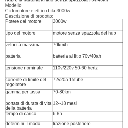
Modello:
Ciclomotore elettrico bike3000w
Descrizione di prodotto:
Potere del motore
3000w
tipo del motore
motore senza spazzola del hub
velocità massima
70km/h
batteria
batteria al litio 70v/40ah
tensione nominale
110v/220v 50-60 hertz
corrente di limite del
72v20a 15tube
regolatore
gamma per tassa
70-80km
portata di durata di vita
12--18 mesi
della batteria
tempo di carico
6-8h
determini il modo
trazione posteriore