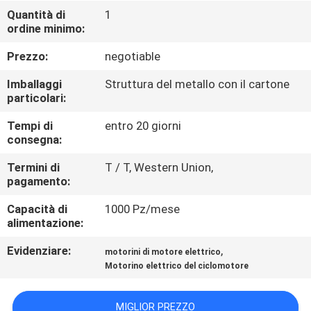
CONTROLLO
Quantità di
1
ordine minimo:
DI
QUALITÀ
Prezzo:
negotiable
Imballaggi
Struttura del metallo con il cartone
CONTATTICI
particolari:
Tempi di
entro 20 giorni
consegna:
RICHIEDA
UNA
Termini di
T / T, Western Union,
pagamento:
CITAZIONE
Capacità di
1000 Pz/mese
alimentazione:
MAPPA
Evidenziare:
,
motorini di motore elettrico
DEL
Motorino elettrico del ciclomotore
SITO
MIGLIOR PREZZO