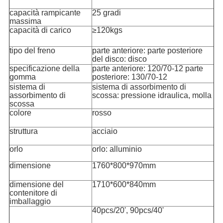
capacità rampicante
25 gradi
massima
capacità di carico
≥120kgs
tipo del freno
parte anteriore: parte posteriore
del disco: disco
specificazione della
parte anteriore: 120/70-12 parte
gomma
posteriore: 130/70-12
sistema di
sistema di assorbimento di
assorbimento di
scossa: pressione idraulica, molla
scossa
colore
rosso
struttura
acciaio
orlo
orlo: alluminio
dimensione
1760*800*970mm
dimensione del
1710*600*840mm
contenitore di
imballaggio
40pcs/20', 90pcs/40'