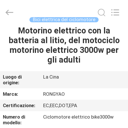
2026
Shanghai
Rongyao
Vehicle
Co.,Ltd.
Bici elettrica del ciclomotore
All
Rights
Motorino elettrico con la
CASA
Reserved.
batteria al litio, del motociclo
PRODOTTI
motorino elettrico 3000w per
gli adulti
CIRCA
NOI
Luogo di
La Cina
origine:
GIRO
Marca:
RONGYAO
DELLA
Certificazione:
EC,EEC,DOT,EPA
FABBRICA
Numero di
Ciclomotore elettrico bike3000w
modello: