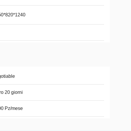
50*820*1240
otiable
ro 20 giorni
00 Pz/mese