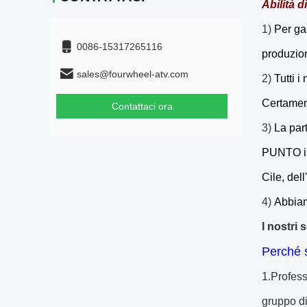
Abilità d
1)
Per ga
0086-15317265116
produzion
sales@fourwheel-atv.com
2)
Tutti i
Certament
Contattaci ora
3)
La par
PUNTO in 
Cile, dell
4)
Abbiam
I nostri s
Perché 
1.Profess
gruppo di