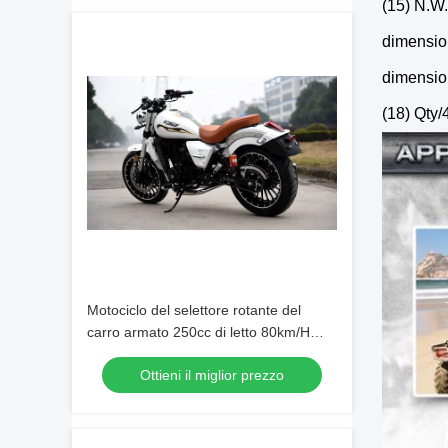
(15) N.W
dimension
dimension
(18) Qty
Motociclo del selettore rotante del
carro armato 250cc di letto 80km/H
14L
Ottieni il miglior prezzo