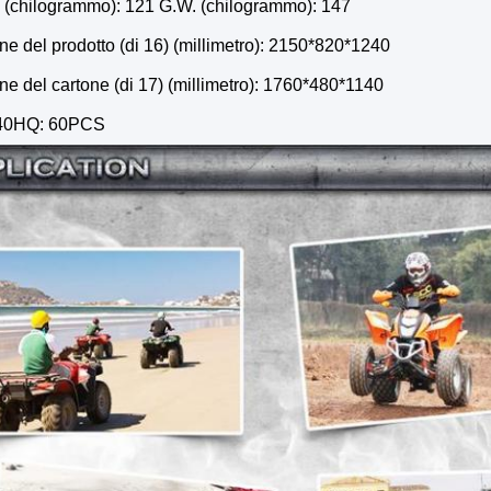
. (chilogrammo): 121 G.W. (chilogrammo): 147
e del prodotto (di 16) (millimetro): 2150*820*1240
e del cartone (di 17) (millimetro): 1760*480*1140
/40HQ: 60PCS