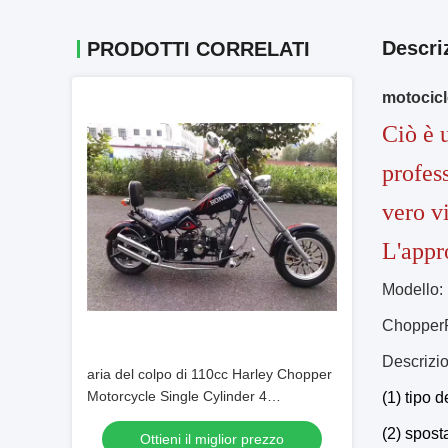
Descri
PRODOTTI CORRELATI
motociclo
Ciò è 
profess
vero v
L'appr
Modello:
Chopper
Descrizio
aria del colpo di 110cc Harley Chopper
Motorcycle Single Cylinder 4
(1) tipo d
raffreddata
(2) spost
Ottieni il miglior prezzo