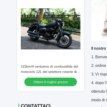
Il nostro
1.
Benven
2. ordin
115km/H serbatoio di combustibile del
motociclo 12L del selettore rotante di
3. Vi ris
velocità massima 250cc per il sentiero
Ottieni il miglior prezzo
forestale
4. dopo l
ottenuto 
modo di s
CONTATTACI