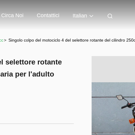
Circa Noi
Contattici
Italian
cc
>
Singolo colpo del motociclo 4 del selettore rotante del cilindro 250c
 selettore rotante
aria per l'adulto