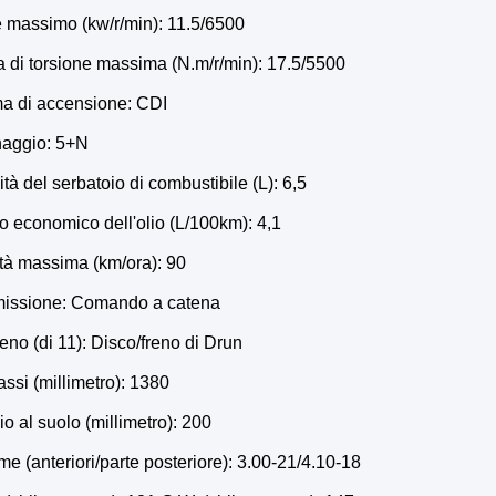
e massimo (kw/r/min): 11.5/6500
a di torsione massima (N.m/r/min): 17.5/5500
ma di accensione: CDI
naggio: 5+N
ità del serbatoio di combustibile (L): 6,5
co economico dell'olio (L/100km): 4,1
ità massima (km/ora): 90
smissione: Comando a catena
freno (di 11): Disco/freno di Drun
rassi (millimetro): 1380
io al suolo (millimetro): 200
e (anteriori/parte posteriore): 3.00-21/4.10-18