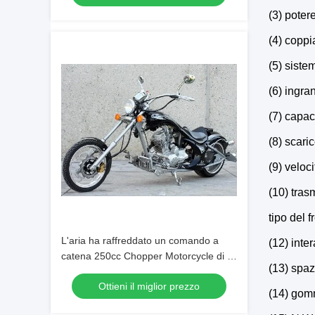
(3) poter
(4) coppi
(5) siste
(6) ingra
(7) capac
(8) scari
(9) veloc
(10) tra
tipo del 
L'aria ha raffreddato un comando a
(12) inte
catena 250cc Chopper Motorcycle di 4
(13) spaz
colpi
Ottieni il miglior prezzo
(14) gomm