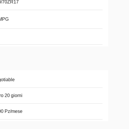
0/70ZR17
MPG
otiable
ro 20 giorni
00 Pz/mese