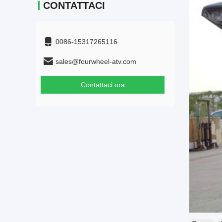
CONTATTACI
0086-15317265116
sales@fourwheel-atv.com
Contattaci ora