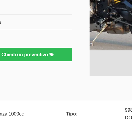
a
Chiedi un preventivo
998
enza 1000cc
Tipo:
DOH