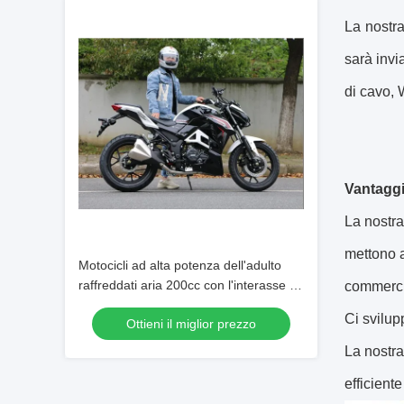
La nostra
sarà invi
di cavo, 
Vantaggi
La nostra
mettono a
Motocicli ad alta potenza dell'adulto
raffreddati aria 200cc con l'interasse di
commercia
1430mm
Ci svilup
Ottieni il miglior prezzo
La nostra
efficiente