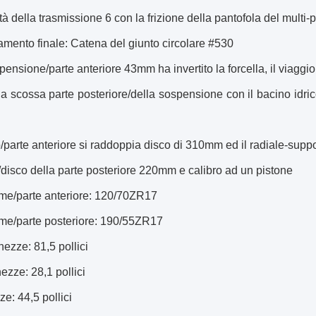
ità della trasmissione 6 con la frizione della pantofola del multi-p
amento finale: Catena del giunto circolare #530
spensione/parte anteriore 43mm ha invertito la forcella, il viaggi
la scossa parte posteriore/della sospensione con il bacino idri
o/parte anteriore si raddoppia disco di 310mm ed il radiale-suppor
i/disco della parte posteriore 220mm e calibro ad un pistone
me/parte anteriore: 120/70ZR17
me/parte posteriore: 190/55ZR17
hezze: 81,5 pollici
hezze: 28,1 pollici
ze: 44,5 pollici