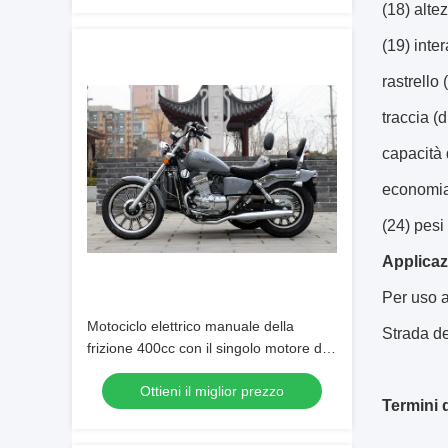
(18) altez
(19) inter
rastrello
traccia (d
capacità 
economia
(24) pesi
Applicaz
Per uso ad
Motociclo elettrico manuale della
Strada de
frizione 400cc con il singolo motore del
cilindro del sidecar
Ottieni il miglior prezzo
Termini 