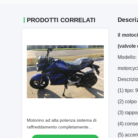
Descri
PRODOTTI CORRELATI
il motoc
(valvole 
Modello:
motorcyc
Descrizio
(1) tipo:
(2) colpo
(3) rappo
Motorino ad alta potenza sistema di
(4) cons
raffreddamento completamente
automatico raffreddato ad aria 150cc
(5) accen