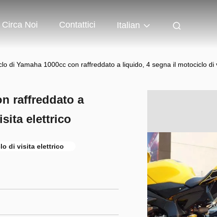
Circa Noi
Contattici
Italian
clo di Yamaha 1000cc con raffreddato a liquido, 4 segna il motociclo di vi
n raffreddato a
sita elettrico
o di visita elettrico