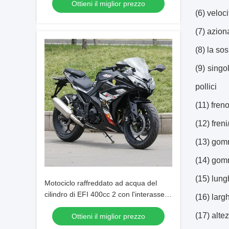
Ottieni il miglior prezzo
(6) veloc
(7) azion
(8) la so
(9) singo
pollici
(11) fren
(12) fren
(13) gom
(14) gom
(15) lung
Motociclo raffreddato ad acqua del
cilindro di EFI 400cc 2 con l'interasse di
(16) larg
1430mm
(17) altez
Ottieni il miglior prezzo