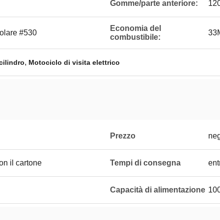
Gomme/parte anteriore:
12
Economia del
colare #530
33
combustibile:
,
cilindro
Motociclo di visita elettrico
Prezzo
neg
on il cartone
Tempi di consegna
ent
Capacità di alimentazione
10