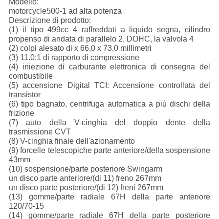
Modello:
motorcycle500-1 ad alta potenza
Descrizione di prodotto:
(1) il tipo 499cc 4 raffreddati a liquido segna, cilindro
propenso di andata di parallelo 2, DOHC, la valvola 4
(2) colpi alesato di x 66,0 x 73,0 millimetri
(3) 11.0:1 di rapporto di compressione
(4) iniezione di carburante elettronica di consegna del
combustibile
(5) accensione Digital TCI: Accensione controllata del
transistor
(6) tipo bagnato, centrifuga automatica a più dischi della
frizione
(7) auto della V-cinghia del doppio dente della
trasmissione CVT
(8) V-cinghia finale dell'azionamento
(9) forcelle telescopiche parte anteriore/della sospensione
43mm
(10) sospensione/parte posteriore Swingarm
un disco parte anteriore/(di 11) freno 267mm
un disco parte posteriore/(di 12) freni 267mm
(13) gomme/parte radiale 67H della parte anteriore
120/70-15
(14) gomme/parte radiale 67H della parte posteriore