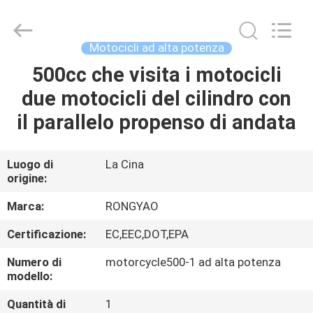
2026
Shanghai
Rongyao
Vehicle
Co.,Ltd.
Motocicli ad alta potenza
All
Rights
500cc che visita i motocicli
CASA
Reserved.
due motocicli del cilindro con
PRODOTTI
il parallelo propenso di andata
CIRCA
Luogo di
La Cina
origine:
NOI
Marca:
RONGYAO
GIRO
Certificazione:
EC,EEC,DOT,EPA
DELLA
Numero di
motorcycle500-1 ad alta potenza
FABBRICA
modello:
Quantità di
1