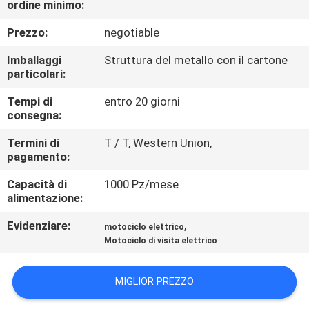
ordine minimo:
CONTROLLO
DI
Prezzo:
negotiable
QUALITÀ
Imballaggi
Struttura del metallo con il cartone
particolari:
CONTATTICI
Tempi di
entro 20 giorni
consegna:
RICHIEDA
Termini di
T / T, Western Union,
pagamento:
UNA
Capacità di
1000 Pz/mese
CITAZIONE
alimentazione:
Evidenziare:
,
motociclo elettrico
MAPPA
Motociclo di visita elettrico
DEL
SITO
MIGLIOR PREZZO