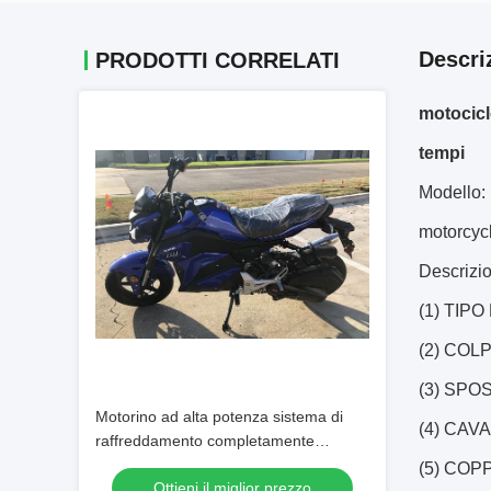
Descri
PRODOTTI CORRELATI
motocicl
tempi
Modello:
motorcyc
Descrizio
(1) TIPO 
(2) COL
(3) SPO
Motorino ad alta potenza sistema di
(4) CAVA
raffreddamento completamente
automatico raffreddato ad aria 150cc
(5) COPP
Ottieni il miglior prezzo