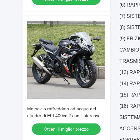
(6) RAP
(7) SIST
(8) SIST
(9) FRIZI
CAMBIO (
TRASMIS
(13) RA
(14) RA
(15) RA
(16) RAP
Motociclo raffreddato ad acqua del
cilindro di EFI 400cc 2 con l'interasse di
SISTEMA 
1430mm
ACCENSION
Ottieni il miglior prezzo
SOSPENSI