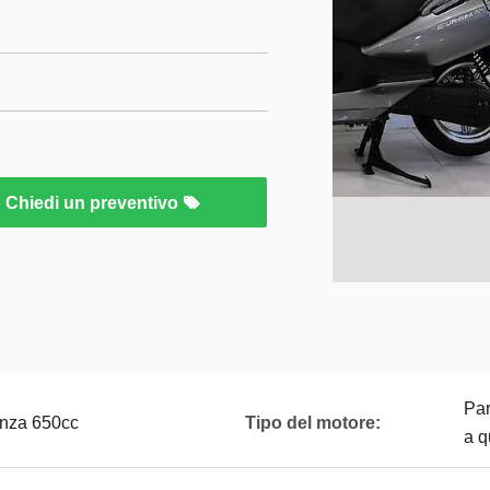
Chiedi un preventivo
Par
enza 650cc
Tipo del motore:
a q