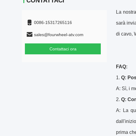
CONTATTACI
La nostra
0086-15317265116
sarà invi
di cavo, 
sales@fourwheel-atv.com
Contattaci ora
FAQ:
1.
Q: Pos
A: Sì, i 
2.
Q: Com
A: La qua
dall'ini
prima che