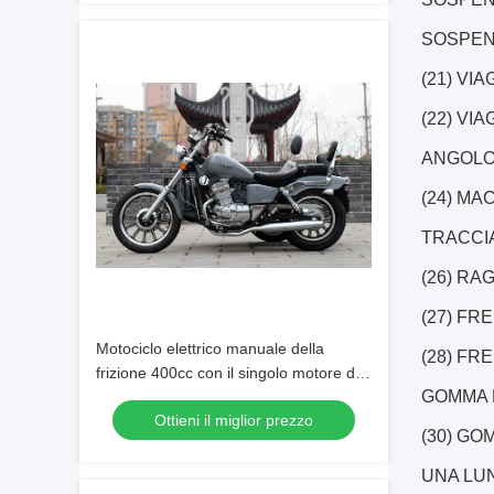
SOSPENSI
(21) VI
(22) VI
ANGOLO D
(24) MA
TRACCIA (
(26) RAG
(27) FR
Motociclo elettrico manuale della
(28) FR
frizione 400cc con il singolo motore del
GOMMA D
cilindro del sidecar
Ottieni il miglior prezzo
(30) GO
UNA LUNG