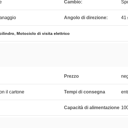
e
Cambio:
Spo
ranaggio
Angolo di direzione:
41 
,
cilindro
Motociclo di visita elettrico
Prezzo
neg
on il cartone
Tempi di consegna
ent
Capacità di alimentazione
10