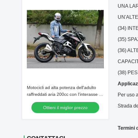
UNA LARG
UN'ALTEZ
(34) INT
(35) SPA
(36) ALT
CAPACITÀ
(38) PESI
Applicaz
Motocicli ad alta potenza dell'adulto
raffreddati aria 200cc con l'interasse di
Per uso ad
1430mm
Strada de
Ottieni il miglior prezzo
Termini 