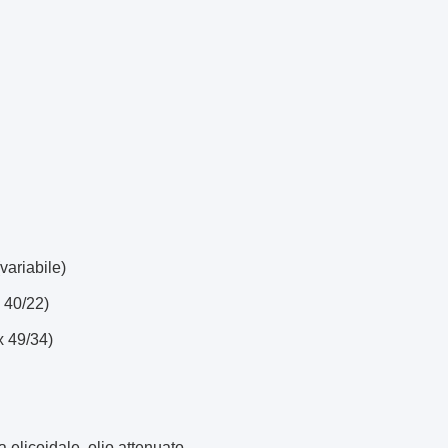
riabile)
40/22)
 49/34)
icoidale, olio attenuato