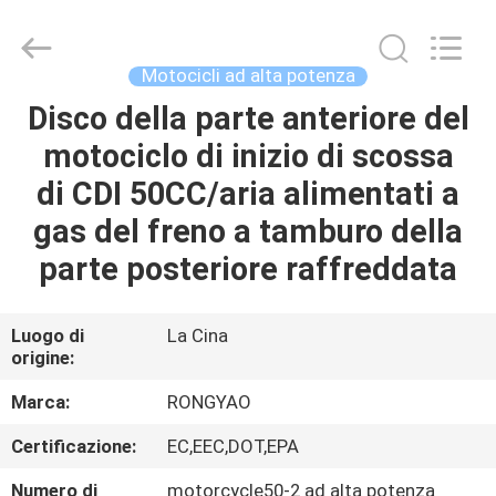
2026
Shanghai
Rongyao
Vehicle
Co.,Ltd.
Motocicli ad alta potenza
All
Rights
Disco della parte anteriore del
CASA
Reserved.
motociclo di inizio di scossa
PRODOTTI
di CDI 50CC/aria alimentati a
gas del freno a tamburo della
CIRCA
parte posteriore raffreddata
NOI
Luogo di
La Cina
origine:
GIRO
DELLA
Marca:
RONGYAO
FABBRICA
Certificazione:
EC,EEC,DOT,EPA
Numero di
motorcycle50-2 ad alta potenza