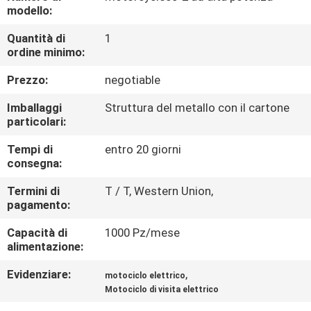
CONTROLLO
modello:
DI
Quantità di
1
ordine minimo:
QUALITÀ
Prezzo:
negotiable
CONTATTICI
Imballaggi
Struttura del metallo con il cartone
particolari:
RICHIEDA
Tempi di
entro 20 giorni
consegna:
UNA
CITAZIONE
Termini di
T / T, Western Union,
pagamento:
Capacità di
1000 Pz/mese
MAPPA
alimentazione:
DEL
Evidenziare:
,
motociclo elettrico
SITO
Motociclo di visita elettrico