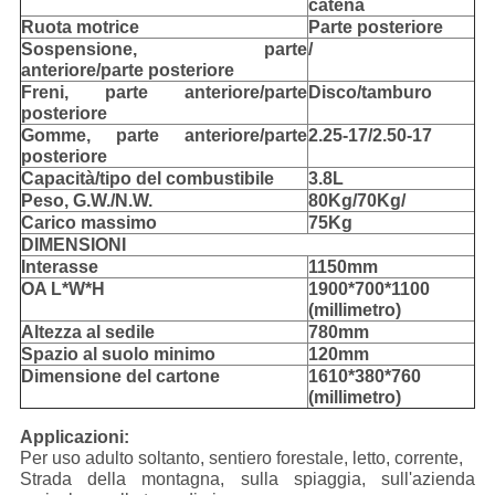
catena
Ruota motrice
Parte posteriore
Sospensione, parte
/
anteriore/parte posteriore
Freni, parte anteriore/parte
Disco/tamburo
posteriore
Gomme, parte anteriore/parte
2.25-17/2.50-17
posteriore
Capacità/tipo del combustibile
3.8L
Peso, G.W./N.W.
80Kg/70Kg/
Carico massimo
75Kg
DIMENSIONI
Interasse
1150mm
OA L*W*H
1900*700*1100
(millimetro)
Altezza al sedile
780mm
Spazio al suolo minimo
120mm
Dimensione del cartone
1610*380*760
(millimetro)
Applicazioni:
Per uso adulto soltanto, sentiero forestale, letto, corrente,
Strada della montagna, sulla spiaggia, sull'azienda