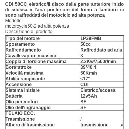
CDI 50CC elettrico/il disco della parte anteriore inizio
di scossa e l'aria posteriore del freno a tamburo si
sono raffreddati del motociclo ad alta potenza
Modello:
motorcycle50-2 ad alta potenza
Descrizione di prodotto:
Tipo del motore
1P39FMB
Spostamento
50cc
Raffreddamento
Raffreddato ad aria
Cavalli vapore massimi
3
Coppia di torsione massima
2.2Kw/7500r/min
Bore*stroke
39*40.4
Velocità massima
50Km/h
Abilità rampicante
≤17°
Accensione
CDI
Sistema iniziare
Elettrico/scossa
Batteria
12v5Ah
Olio per motori
SF
Olio dell'ingranaggio
SF
TELAIO ECC.
Trasmissione
/
Albero di trasmissione
trasmissione a