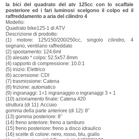
la bici del quadrato del atv 125cc con lo scaffale
posteriore ed i fari luminosi scelgono il colpo ed il
raffreddamento a aria del cilindro 4
Modello:
Quadrato bike125-1 di ATV
Descrizione di prodotto:
(1) motore: 125/150/200/250cc, singolo cilindro, 4
segnano, ventilano raffreddato
(2) spostamento: 124.6ml
(3) alesato * colpo: 52.5x57.8mm
(4) rapporto di compressione: 10.0:1
(5) inizio: Elettrico
(6) accensione: CDI
(7) trasmissione: Catena
(8) frizione: automatico
(9) ingranaggi: 1+1 ingranaggio o ingranaggi 3 + 1
(10) azionamento finale: Catena 420
struttura (di 11): Acciaio
gomma della parte anteriore (di 12): 8"
(13) gomma posteriore: 8"
(14) freno anteriore: freno a tamburo
(15) freno posteriore: freno a disco idraulico
(16) scelte di colore: nero, rosso, blu, giallo