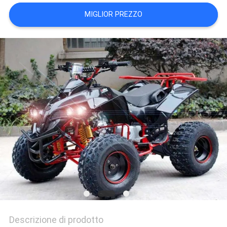
POLITICA
MIGLIOR PREZZO
SULLA
PRIVACY
Descrizione di prodotto