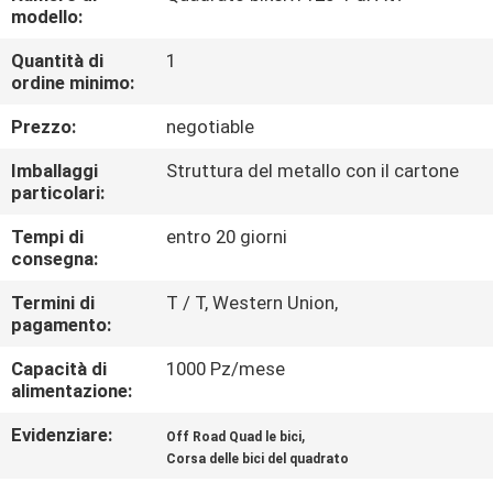
CONTROLLO
modello:
DI
Quantità di
1
ordine minimo:
QUALITÀ
Prezzo:
negotiable
CONTATTICI
Imballaggi
Struttura del metallo con il cartone
particolari:
RICHIEDA
Tempi di
entro 20 giorni
consegna:
UNA
CITAZIONE
Termini di
T / T, Western Union,
pagamento:
Capacità di
1000 Pz/mese
MAPPA
alimentazione:
DEL
Evidenziare:
,
Off Road Quad le bici
SITO
Corsa delle bici del quadrato