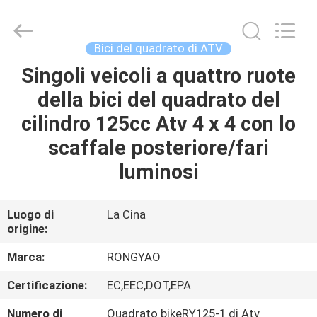
2026
Shanghai
Rongyao
Vehicle
Co.,Ltd.
Bici del quadrato di ATV
All
Rights
Singoli veicoli a quattro ruote
CASA
Reserved.
della bici del quadrato del
PRODOTTI
cilindro 125cc Atv 4 x 4 con lo
scaffale posteriore/fari
CIRCA
luminosi
NOI
Luogo di
La Cina
origine:
GIRO
DELLA
Marca:
RONGYAO
FABBRICA
Certificazione:
EC,EEC,DOT,EPA
Numero di
Quadrato bikeRY125-1 di Atv