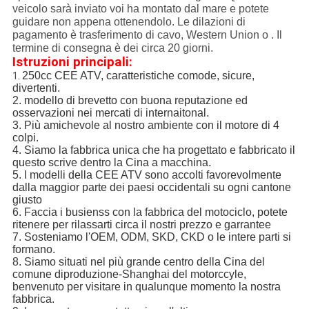
veicolo sarà inviato voi ha montato dal mare e potete
guidare non appena ottenendolo. Le dilazioni di
pagamento è trasferimento di cavo, Western Union o . Il
termine di consegna è dei circa 20 giorni.
Istruzioni principali:
250cc CEE ATV, caratteristiche comode, sicure,
1.
divertenti.
2. modello di brevetto con buona reputazione ed
osservazioni nei mercati di internaitonal.
3. Più amichevole al nostro ambiente con il motore di 4
colpi.
4. Siamo la fabbrica unica che ha progettato e fabbricato il
questo scrive dentro la Cina a macchina.
5. I modelli della CEE ATV sono accolti favorevolmente
dalla maggior parte dei paesi occidentali su ogni cantone
giusto
6. Faccia i busienss con la fabbrica del motociclo, potete
ritenere per rilassarti circa il nostri prezzo e garrantee
7. Sosteniamo l'OEM, ODM, SKD, CKD o le intere parti si
formano.
8. Siamo situati nel più grande centro della Cina del
comune diproduzione-Shanghai del motorccyle,
benvenuto per visitare in qualunque momento la nostra
fabbrica.