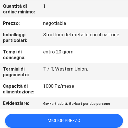
CONTROLLO
Quantità di
1
ordine minimo:
DI
QUALITÀ
Prezzo:
negotiable
Imballaggi
Struttura del metallo con il cartone
CONTATTICI
particolari:
Tempi di
entro 20 giorni
consegna:
RICHIEDA
UNA
Termini di
T / T, Western Union,
pagamento:
CITAZIONE
Capacità di
1000 Pz/mese
alimentazione:
MAPPA
Evidenziare:
,
Go-kart adulti
Go-kart per due persone
DEL
SITO
MIGLIOR PREZZO