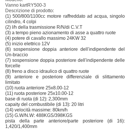
Vanno kartRY500-3
Descrizione di prodotto:
(1) 500/800/1100cc motore raffreddato ad acqua, singolo
cilindro, 4 colpi
(2) l/h della trasmissione R/N/di C.V.T
(3) a tempo pieno azionamento di asse a quattro ruote
(4) potere di cavallo massimo 24KW 32
(5) inizio elettrico 12V
(6) sospensione doppia anteriore dell'indipendente del
Un-braccio
(7) sospensione doppia posteriore dell'indipendente delle
forcelle
(8) freno a disco idraulico di quattro ruote
(9) anteriore e posteriore differenziale di slittamento
limitato
(10) ruota anteriore 25x8.00-12
(11) ruota posteriore 25x10.00-12
base di ruota (di 12): 2,300mm
capaity del combustibile (di 13): 20 litri
(14) velocità massime: 80km/h
(15) G.W/N.W: 488KGS/398KGS
pista della parte anteriore/parte posteriore (di 16):
1,420/1,400mm