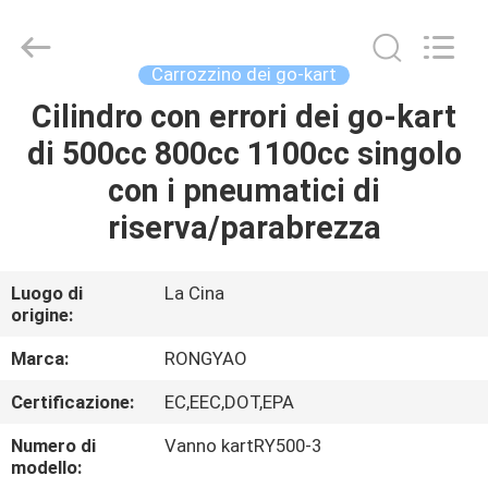
2026
Shanghai
Rongyao
Vehicle
Co.,Ltd.
Carrozzino dei go-kart
All
Rights
Cilindro con errori dei go-kart
CASA
Reserved.
di 500cc 800cc 1100cc singolo
PRODOTTI
con i pneumatici di
riserva/parabrezza
CIRCA
NOI
Luogo di
La Cina
origine:
GIRO
Marca:
RONGYAO
DELLA
Certificazione:
EC,EEC,DOT,EPA
FABBRICA
Numero di
Vanno kartRY500-3
modello: