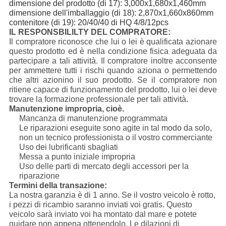
dimensione del prodotto (di 17): 3,000x1,680x1,460mm
dimensione dell'imballaggio (di 18): 2,870x1,660x860mm
contenitore (di 19): 20/40/40 di HQ 4/8/12pcs
IL RESPONSBILILTY DEL COMPRATORE:
Il compratore riconosce che lui o lei è qualificata azionare
questo prodotto ed è nella condizione fisica adeguata da
partecipare a tali attività. Il compratore inoltre acconsente
per ammettere tutti i rischi quando aziona o permettendo
che altri azionino il suo prodotto. Se il compratore non
ritiene capace di funzionamento del prodotto, lui o lei deve
trovare la formazione professionale per tali attività.
Manutenzione impropria, cioè.
Mancanza di manutenzione programmata
Le riparazioni eseguite sono agite in tal modo da solo,
non un tecnico professionista o il vostro commerciante
Uso dei lubrificanti sbagliati
Messa a punto iniziale impropria
Uso delle parti di mercato degli accessori per la
riparazione
Termini della transazione:
La nostra garanzia è di 1 anno. Se il vostro veicolo è rotto,
i pezzi di ricambio saranno inviati voi gratis. Questo
veicolo sarà inviato voi ha montato dal mare e potete
guidare non appena ottenendolo. Le dilazioni di