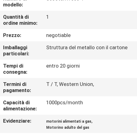
CONTROLLO
modello:
DI
Quantità di
1
ordine minimo:
QUALITÀ
Prezzo:
negotiable
CONTATTICI
Imballaggi
Struttura del metallo con il cartone
particolari:
RICHIEDA
Tempi di
entro 20 giorni
consegna:
UNA
CITAZIONE
Termini di
T / T, Western Union,
pagamento:
Capacità di
1000pcs/month
MAPPA
alimentazione:
DEL
Evidenziare:
,
motorini alimentati a gas
SITO
Motorino adulto del gas