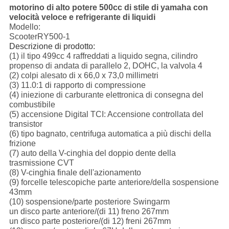
motorino di alto potere 500cc di stile di yamaha con
velocità veloce e refrigerante di liquidi
Modello:
ScooterRY500-1
Descrizione di prodotto:
(1) il tipo 499cc 4 raffreddati a liquido segna, cilindro
propenso di andata di parallelo 2, DOHC, la valvola 4
(2) colpi alesato di x 66,0 x 73,0 millimetri
(3) 11.0:1 di rapporto di compressione
(4) iniezione di carburante elettronica di consegna del
combustibile
(5) accensione Digital TCI: Accensione controllata del
transistor
(6) tipo bagnato, centrifuga automatica a più dischi della
frizione
(7) auto della V-cinghia del doppio dente della
trasmissione CVT
(8) V-cinghia finale dell'azionamento
(9) forcelle telescopiche parte anteriore/della sospensione
43mm
(10) sospensione/parte posteriore Swingarm
un disco parte anteriore/(di 11) freno 267mm
un disco parte posteriore/(di 12) freni 267mm