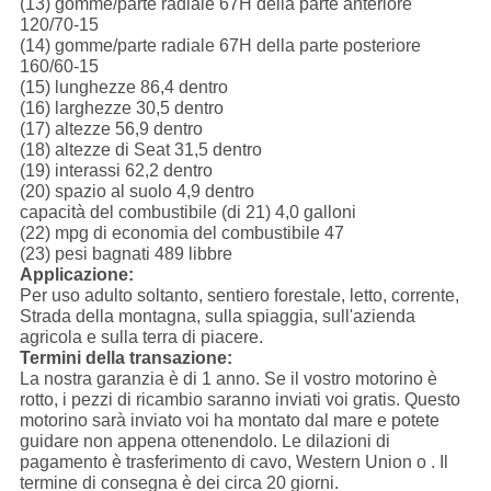
(13) gomme/parte radiale 67H della parte anteriore
120/70-15
(14) gomme/parte radiale 67H della parte posteriore
160/60-15
(15) lunghezze 86,4 dentro
(16) larghezze 30,5 dentro
(17) altezze 56,9 dentro
(18) altezze di Seat 31,5 dentro
(19) interassi 62,2 dentro
(20) spazio al suolo 4,9 dentro
capacità del combustibile (di 21) 4,0 galloni
(22) mpg di economia del combustibile 47
(23) pesi bagnati 489 libbre
Applicazione:
Per uso adulto soltanto, sentiero forestale, letto, corrente,
Strada della montagna, sulla spiaggia, sull'azienda
agricola e sulla terra di piacere.
Termini della transazione:
La nostra garanzia è di 1 anno. Se il vostro motorino è
rotto, i pezzi di ricambio saranno inviati voi gratis. Questo
motorino sarà inviato voi ha montato dal mare e potete
guidare non appena ottenendolo. Le dilazioni di
pagamento è trasferimento di cavo, Western Union o . Il
termine di consegna è dei circa 20 giorni.