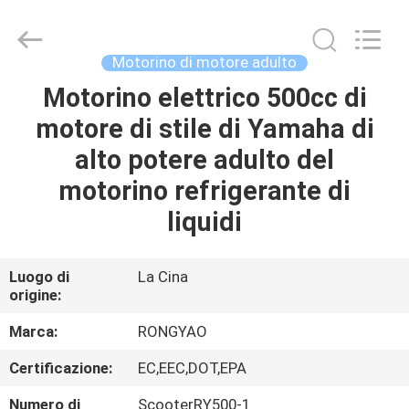
2026
Shanghai
Rongyao
Vehicle
Co.,Ltd.
Motorino di motore adulto
All
Rights
Motorino elettrico 500cc di
CASA
Reserved.
motore di stile di Yamaha di
PRODOTTI
alto potere adulto del
motorino refrigerante di
CIRCA
liquidi
NOI
Luogo di
La Cina
origine:
GIRO
DELLA
Marca:
RONGYAO
FABBRICA
Certificazione:
EC,EEC,DOT,EPA
Numero di
ScooterRY500-1