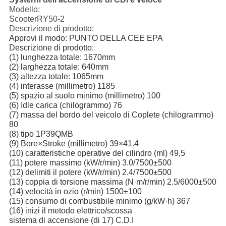
Modello:
ScooterRY50-2
Descrizione di prodotto:
Approvi il modo: PUNTO DELLA CEE EPA
Descrizione di prodotto:
(1) lunghezza totale: 1670mm
(2) larghezza totale: 640mm
(3) altezza totale: 1065mm
(4) interasse (millimetro) 1185
(5) spazio al suolo minimo (millimetro) 100
(6) Idle carica (chilogrammo) 76
(7) massa del bordo del veicolo di Coplete (chilogrammo)
80
(8) tipo 1P39QMB
(9) Bore×Stroke (millimetro) 39×41.4
(10) caratteristiche operative del cilindro (ml) 49,5
(11) potere massimo (kW/r/min) 3.0/7500±500
(12) delimiti il potere (kW/r/min) 2.4/7500±500
(13) coppia di torsione massima (N·m/r/min) 2.5/6000±500
(14) velocità in ozio (r/min) 1500±100
(15) consumo di combustibile minimo (g/kW·h) 367
(16) inizi il metodo elettrico/scossa
sistema di accensione (di 17) C.D.I