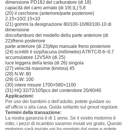
dimensione PD18J del carburatore (di 18)
capacità del carro armato (di 19) (L) 5,8
(20) il cerchione (anteriore/parte posteriore)
2.15×10/2.15×10
(21) gommi la designazione 80/100-10/80/100-10 di
dimensione
disco/tamburo del modello della parte anteriore (di
22)/freno posteriore
parte anteriore (di 23)/tipo manuale freno posteriore
(24) scintilli il sizp/lacuna (millimetro) A7RTC/0.6~0.7
accumulatore 12V5Ah (di 25)
luce leggera della testa (di 26) singola
(27) velocità massime (km/ora) 45
(28) N.W: 80
(29) G.W: 100
(30) intere misure 1700×580×1100
(31) HQ 32/72/105pcs del contenitore 20/40/40
Applicazioni:
Per uso dei bambini o dell'adulto, potete guidare su
all'ufficio o alla casa. Guida soltanto sul groud regolare.
Termini della transazione:
La nostra garanzia è di 1 anno. Se il vostro motorino è
rotto, i pezzi di ricambio saranno inviati voi gratis. Questo
motorino sarà inviato voi ha montato dal mare e potete