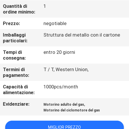
CONTROLLO
Quantità di
1
ordine minimo:
DI
QUALITÀ
Prezzo:
negotiable
Imballaggi
Struttura del metallo con il cartone
CONTATTICI
particolari:
Tempi di
entro 20 giorni
consegna:
RICHIEDA
UNA
Termini di
T / T, Western Union,
pagamento:
CITAZIONE
Capacità di
1000pcs/month
alimentazione:
MAPPA
Evidenziare:
,
Motorino adulto del gas
DEL
Motorino del ciclomotore del gas
SITO
MIGLIOR PREZZO