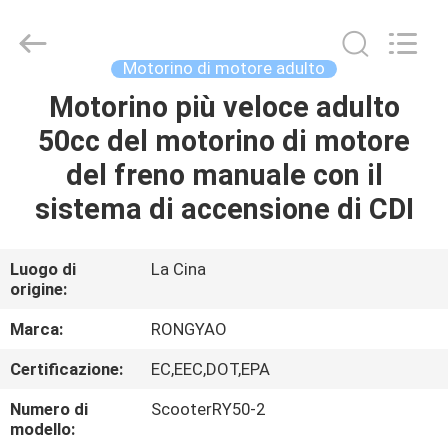
2026
Shanghai
Rongyao
Vehicle
Co.,Ltd.
Motorino di motore adulto
All
Rights
Motorino più veloce adulto
CASA
Reserved.
50cc del motorino di motore
PRODOTTI
del freno manuale con il
sistema di accensione di CDI
CIRCA
NOI
Luogo di
La Cina
origine:
GIRO
Marca:
RONGYAO
DELLA
Certificazione:
EC,EEC,DOT,EPA
FABBRICA
Numero di
ScooterRY50-2
modello: