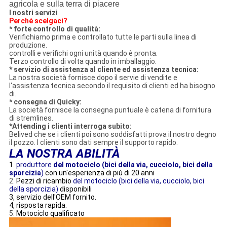
agricola e sulla terra di piacere
I nostri servizi
Perché scelgaci?
* forte controllo di qualità:
Verifichiamo prima e controllato tutte le parti sulla linea di
produzione.
controlli e verifichi ogni unità quando è pronta.
Terzo controllo di volta quando in imballaggio.
* servizio di assistenza al cliente ed assistenza tecnica:
La nostra società fornisce dopo il servie di vendite e
l'assistenza tecnica secondo il requisito di clienti ed ha bisogno
di.
* consegna di Quicky:
La società fornisce la consegna puntuale è catena di fornitura
di stremlines.
*Attending i clienti interroga subito:
Belived che se i clienti poi sono soddisfatti prova il nostro degno
il pozzo. I clienti sono dati sempre il supporto rapido.
LA NOSTRA ABILITÀ
1.
produttore
del motociclo (bici della via, cucciolo, bici della
sporcizia
)
con un'esperienza di più di 20 anni
2.
Pezzi di ricambio
del motociclo (bici della via, cucciolo, bici
della sporcizia)
disponibili
3, servizio dell'OEM fornito.
4, risposta rapida.
5.
Motociclo qualificato