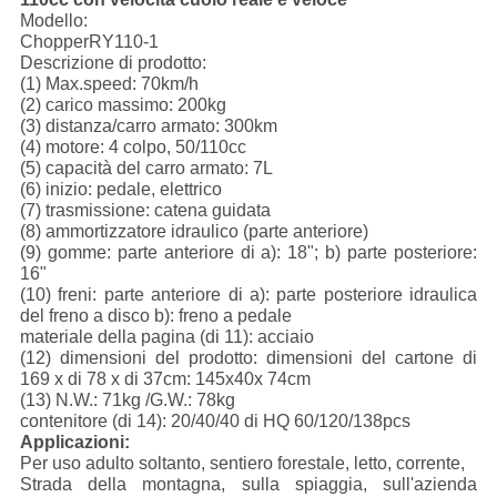
Modello:
ChopperRY110-1
Descrizione di prodotto:
(1) Max.speed: 70km/h
(2) carico massimo: 200kg
(3) distanza/carro armato: 300km
(4) motore: 4 colpo, 50/110cc
(5) capacità del carro armato: 7L
(6) inizio: pedale, elettrico
(7) trasmissione: catena guidata
(8) ammortizzatore idraulico (parte anteriore)
(9) gomme: parte anteriore di a): 18"; b) parte posteriore:
16"
(10) freni: parte anteriore di a): parte posteriore idraulica
del freno a disco b): freno a pedale
materiale della pagina (di 11): acciaio
(12) dimensioni del prodotto: dimensioni del cartone di
169 x di 78 x di 37cm: 145x40x 74cm
(13) N.W.: 71kg /G.W.: 78kg
contenitore (di 14): 20/40/40 di HQ 60/120/138pcs
Applicazioni:
Per uso adulto soltanto, sentiero forestale, letto, corrente,
Strada della montagna, sulla spiaggia, sull'azienda