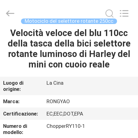
2026
Shanghai
Rongyao
Vehicle
Co.,Ltd.
Motociclo del selettore rotante 250cc
All
Rights
Velocità veloce del blu 110cc
CASA
Reserved.
della tasca della bici selettore
PRODOTTI
rotante luminoso di Harley del
mini con cuoio reale
CIRCA
NOI
Luogo di
La Cina
origine:
GIRO
Marca:
RONGYAO
DELLA
Certificazione:
EC,EEC,DOT,EPA
FABBRICA
Numero di
ChopperRY110-1
modello: