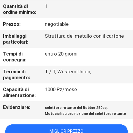
CONTROLLO
Quantità di
1
ordine minimo:
DI
QUALITÀ
Prezzo:
negotiable
Imballaggi
Struttura del metallo con il cartone
CONTATTICI
particolari:
Tempi di
entro 20 giorni
consegna:
RICHIEDA
UNA
Termini di
T / T, Western Union,
pagamento:
CITAZIONE
Capacità di
1000 Pz/mese
alimentazione:
MAPPA
Evidenziare:
,
selettore rotante del Bobber 250cc
DEL
Motocicli su ordinazione del selettore rotante
SITO
MIGLIOR PREZZO