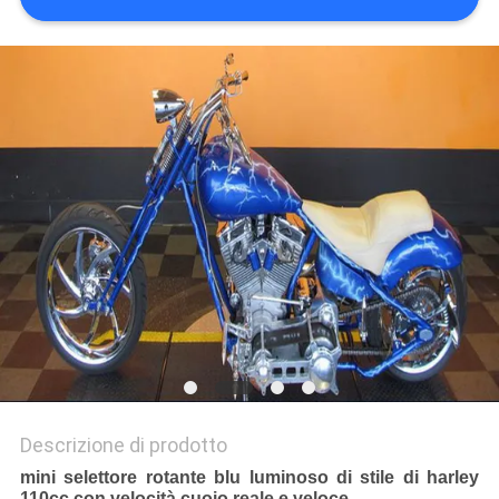
POLITICA
SULLA
PRIVACY
Descrizione di prodotto
mini selettore rotante blu luminoso di stile di harley
110cc con velocità cuoio reale e veloce