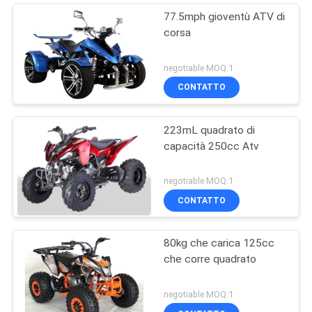
77.5mph gioventù ATV di
corsa
negotiable MOQ:1
CONTATTO
223mL quadrato di
capacità 250cc Atv
negotiable MOQ:1
CONTATTO
80kg che carica 125cc
che corre quadrato
negotiable MOQ:1