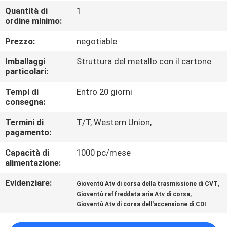
CONTROLLO
Quantità di
1
ordine minimo:
DI
QUALITÀ
Prezzo:
negotiable
Imballaggi
Struttura del metallo con il cartone
CONTATTICI
particolari:
Tempi di
Entro 20 giorni
consegna:
RICHIEDA
UNA
Termini di
T/T, Western Union,
pagamento:
CITAZIONE
Capacità di
1000 pc/mese
alimentazione:
MAPPA
Evidenziare:
,
Gioventù Atv di corsa della trasmissione di CVT
DEL
,
Gioventù raffreddata aria Atv di corsa
SITO
Gioventù Atv di corsa dell'accensione di CDI