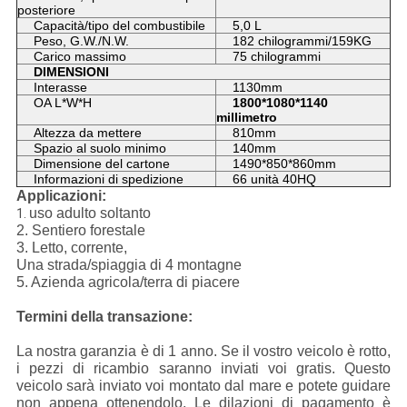
posteriore
Capacità/tipo del combustibile
5,0 L
Peso, G.W./N.W.
182 chilogrammi/159KG
Carico massimo
75 chilogrammi
DIMENSIONI
Interasse
1130mm
OA L*W*H
1800*1080*1140
millimetro
Altezza da mettere
810mm
Spazio al suolo minimo
140mm
Dimensione del cartone
1490*850*860mm
Informazioni di spedizione
66 unità 40HQ
Applicazioni:
uso adulto soltanto
1.
2. Sentiero forestale
3. Letto, corrente,
Una strada/spiaggia di 4 montagne
5. Azienda agricola/terra di piacere
Termini della transazione:
La nostra garanzia è di 1 anno. Se il vostro veicolo è rotto,
i pezzi di ricambio saranno inviati voi gratis. Questo
veicolo sarà inviato voi montato dal mare e potete guidare
non appena ottenendolo. Le dilazioni di pagamento è