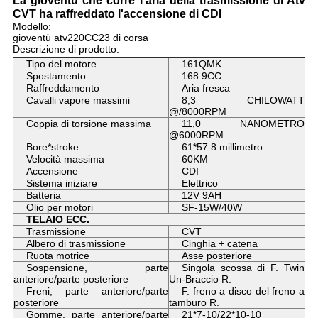
La gioventù che corre l'aria della trasmissione di Atv
CVT ha raffreddato l'accensione di CDI
Modello:
gioventù atv220CC23 di corsa
Descrizione di prodotto:
Tipo del motore
161QMK
Spostamento
168.9CC
Raffreddamento
Aria fresca
Cavalli vapore massimi
8,3 CHILOWATT
@/8000RPM
Coppia di torsione massima
11,0 NANOMETRO
@6000RPM
Bore*stroke
61*57.8 millimetro
Velocità massima
60KM
Accensione
CDI
Sistema iniziare
Elettrico
Batteria
12V 9AH
Olio per motori
SF-15W/40W
TELAIO ECC.
Trasmissione
CVT
Albero di trasmissione
Cinghia + catena
Ruota motrice
Asse posteriore
Sospensione, parte
Singola scossa di F. Twin
anteriore/parte posteriore
Un-Braccio R.
Freni, parte anteriore/parte
F. freno a disco del freno a
posteriore
tamburo R.
Gomme, parte anteriore/parte
21*7-10/22*10-10