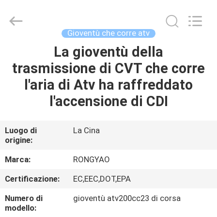
2026
Shanghai
Rongyao
Vehicle
Co.,Ltd.
Gioventù che corre atv
All
Rights
La gioventù della
CASA
Reserved.
trasmissione di CVT che corre
PRODOTTI
l'aria di Atv ha raffreddato
l'accensione di CDI
CIRCA
NOI
Luogo di
La Cina
origine:
GIRO
Marca:
RONGYAO
DELLA
Certificazione:
EC,EEC,DOT,EPA
FABBRICA
Numero di
gioventù atv200cc23 di corsa
modello: