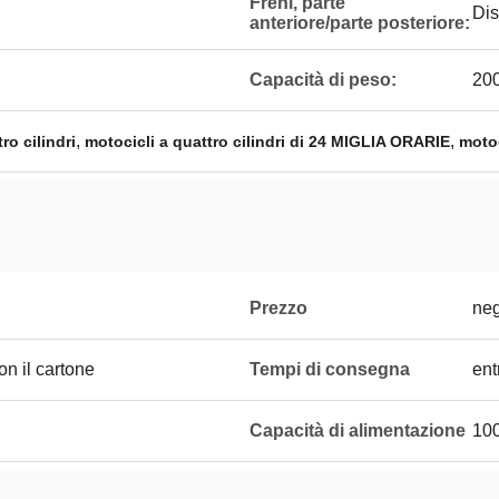
Freni, parte
Dis
anteriore/parte posteriore:
Capacità di peso:
200
,
,
ro cilindri
motocicli a quattro cilindri di 24 MIGLIA ORARIE
motoc
Prezzo
neg
on il cartone
Tempi di consegna
ent
Capacità di alimentazione
10