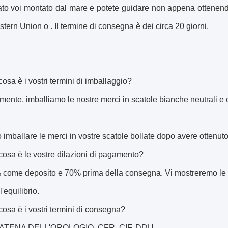
ato voi montato dal mare e potete guidare non appena ottenendo
tern Union o . Il termine di consegna è dei circa 20 giorni.
osa è i vostri termini di imballaggio?
mente, imballiamo le nostre merci in scatole bianche neutrali e c
imballare le merci in vostre scatole bollate dopo avere ottenuto 
osa è le vostre dilazioni di pagamento?
 come deposito e 70% prima della consegna. Vi mostreremo le fo
'equilibrio.
osa è i vostri termini di consegna?
CATENA DELL'OROLOGIO, CFR, CIF, DDU.