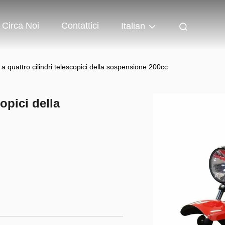
Circa Noi
Contattici
Italian
 a quattro cilindri telescopici della sospensione 200cc
copici della