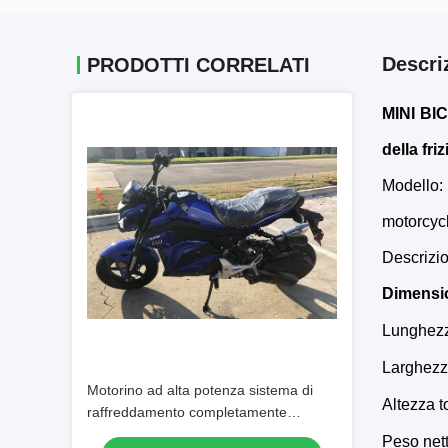
Descri
PRODOTTI CORRELATI
MINI BIC
della fri
Modello:
motorcyc
Descrizio
Dimensi
Lunghezza
Larghezza
Motorino ad alta potenza sistema di
Altezza t
raffreddamento completamente
automatico raffreddato ad aria 150cc
Peso nett