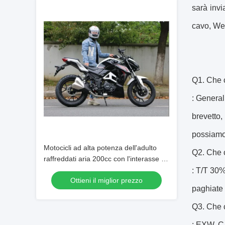
sarà invi
cavo, Wes
Q1.
Che c
: General
brevetto,
possiamo 
Motocicli ad alta potenza dell'adulto
Q2. Che c
raffreddati aria 200cc con l'interasse di
1430mm
: T/T 30%
Ottieni il miglior prezzo
paghiate l
Q3. Che c
: EXW, 