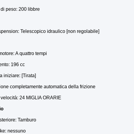
di peso: 200 libbre
pension: Telescopico idraulico [non regolabile]
motore: A quattro tempi
nto: 196 cc
 iniziare: [Tirata]
ione completamente automatica della frizione
velocità: 24 MIGLIA ORARIE
io
steriore: Tamburo
ake: nessuno