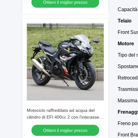
Ottieni il miglior prezzo
Capacità 
Telaio
Front Sus
Motore
Tipo del 
Spostame
Retroceda
Trasmiss
Massima 
Motociclo raffreddato ad acqua del
Frenagg
cilindro di EFI 400cc 2 con l'interasse di
Freno po
1430mm
Ottieni il miglior prezzo
Front Br