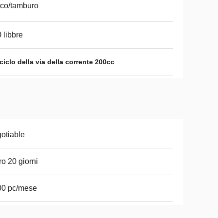
co/tamburo
 libbre
iclo della via della corrente 200cc
otiable
ro 20 giorni
00 pc/mese