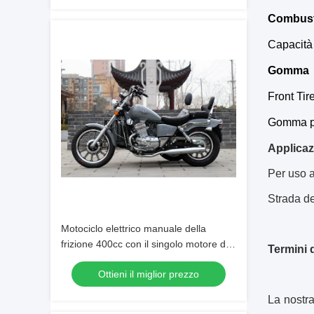
Combust
Capacità 
Gomma
Front Tire
Gomma pos
Applicaz
Per uso ad
Strada de
Motociclo elettrico manuale della
frizione 400cc con il singolo motore del
Termini 
cilindro del sidecar
Ottieni il miglior prezzo
La nostra