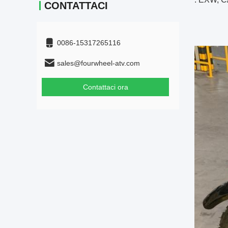
CONTATTACI
0086-15317265116
sales@fourwheel-atv.com
Contattaci ora