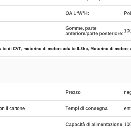
OA L*W*H:
Pol
Gomme, parte
100
anteriore/parte posteriore:
,
,
ulto di CVT
motorino di motore adulto 9.3hp
Motorino di motore a
Prezzo
neg
on il cartone
Tempi di consegna
ent
Capacità di alimentazione
10