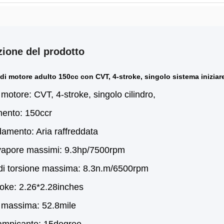
zione del prodotto
di motore adulto 150cc con CVT, 4-stroke, singolo sistema iniziare
 motore: CVT, 4-stroke, singolo cilindro,
ento: 150ccr
amento: Aria raffreddata
 vapore massimi: 9.3hp/7500rpm
di torsione massima: 8.3n.m/6500rpm
roke: 2.26*2.28inches
à massima: 52.8mile