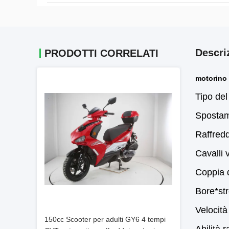
Descri
PRODOTTI CORRELATI
motorino 
Tipo del
Spostam
Raffredd
Cavalli
Coppia 
Bore*st
Velocit
150cc Scooter per adulti GY6 4 tempi