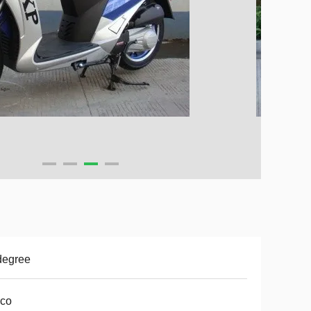
degree
sco