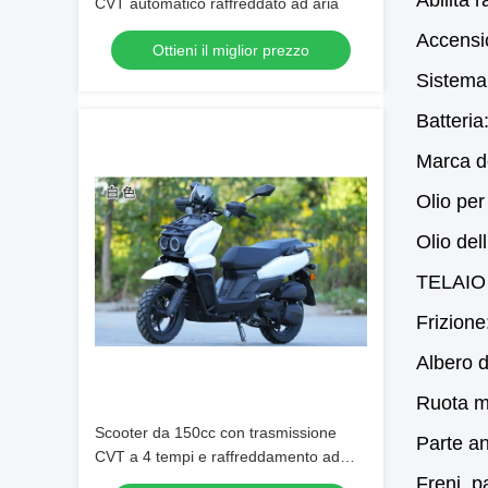
Abilità 
CVT automatico raffreddato ad aria
Accensi
Ottieni il miglior prezzo
Sistema 
Batteri
Marca d
Olio pe
Olio del
TELAIO
Frizione
Albero 
Ruota mo
Scooter da 150cc con trasmissione
Parte an
CVT a 4 tempi e raffreddamento ad
aria
Freni, p