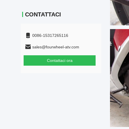
CONTATTACI
0086-15317265116
sales@fourwheel-atv.com
Contattaci ora