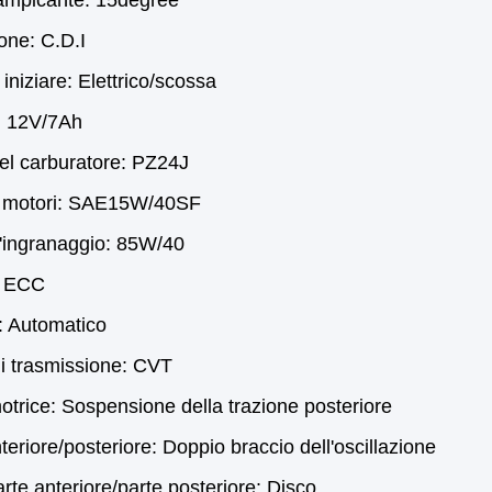
rampicante: 15degree
one: C.D.I
iniziare: Elettrico/scossa
a: 12V/7Ah
el carburatore: PZ24J
r motori: SAE15W/40SF
l'ingranaggio: 85W/40
 ECC
: Automatico
di trasmissione: CVT
trice: Sospensione della trazione posteriore
teriore/posteriore: Doppio braccio dell'oscillazione
arte anteriore/parte posteriore: Disco