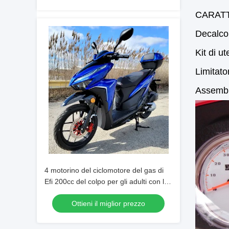
CARAT
Decalco
Kit di ut
Limitato
Assemble
4 motorino del ciclomotore del gas di
Efi 200cc del colpo per gli adulti con le
luci principali
Ottieni il miglior prezzo