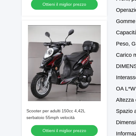
Ottieni il miglior prezzo
Operazi
Gomme -
Capacità
Peso, G
Carico 
DIMENS
Interass
OA L*W*
Altezza 
Spazio a
Scooter per adulti 150cc 4,42L
serbatoio 55mph velocità
Dimensio
Ottieni il miglior prezzo
Informa