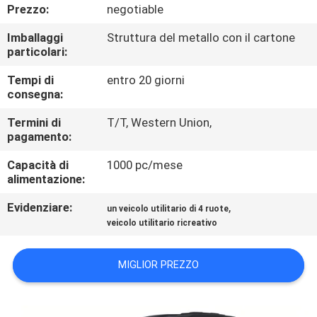
CONTROLLO
Prezzo:
negotiable
DI
Imballaggi
Struttura del metallo con il cartone
particolari:
QUALITÀ
Tempi di
entro 20 giorni
consegna:
CONTATTICI
Termini di
T/T, Western Union,
pagamento:
RICHIEDA
Capacità di
1000 pc/mese
UNA
alimentazione:
CITAZIONE
Evidenziare:
,
un veicolo utilitario di 4 ruote
veicolo utilitario ricreativo
MAPPA
DEL
MIGLIOR PREZZO
SITO