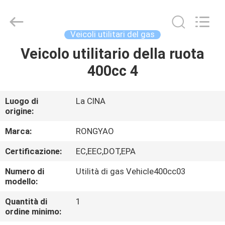
2026
Shanghai
Rongyao
Vehicle
Co.,Ltd.
Veicoli utilitari del gas
All
Rights
Veicolo utilitario della ruota
CASA
Reserved.
400cc 4
PRODOTTI
Luogo di
La CINA
origine:
CIRCA
NOI
Marca:
RONGYAO
Certificazione:
EC,EEC,DOT,EPA
GIRO
Numero di
Utilità di gas Vehicle400cc03
DELLA
modello:
FABBRICA
Quantità di
1
ordine minimo: