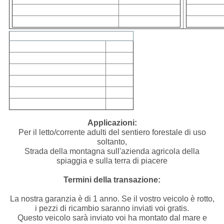
Capacità dell'olio per motori
1600ml
Dimensione 
Dimensione del vassoio
1100 x 820 millimetri
Dimensione 
Argano (facoltativo)
Alimentazione elettrica
12V
Capacità di rotolamento
6000lbs
Trazione della capacità
2500lbs
Lunghezza di cavo
30 piedi
Dimensione massima della barca
18 piedi
Peso massimo della barca
5000lbs
*varies secondo il peso & la condizione stradale del cavaliere
Applicazioni:
Per il letto/corrente adulti del sentiero forestale di uso
soltanto,
Strada della montagna sull'azienda agricola della
spiaggia e sulla terra di piacere
Termini della transazione:
La nostra garanzia è di 1 anno. Se il vostro veicolo è rotto,
i pezzi di ricambio saranno inviati voi gratis.
Questo veicolo sarà inviato voi ha montato dal mare e