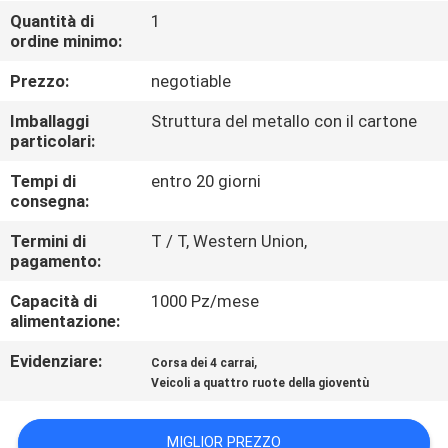
CONTROLLO
Quantità di
1
ordine minimo:
DI
QUALITÀ
Prezzo:
negotiable
Imballaggi
Struttura del metallo con il cartone
CONTATTICI
particolari:
Tempi di
entro 20 giorni
consegna:
RICHIEDA
UNA
Termini di
T / T, Western Union,
pagamento:
CITAZIONE
Capacità di
1000 Pz/mese
alimentazione:
MAPPA
Evidenziare:
,
Corsa dei 4 carrai
DEL
Veicoli a quattro ruote della gioventù
SITO
MIGLIOR PREZZO