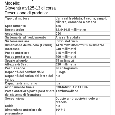
Modello:
Gioventù atv125-13 di corsa
Descrizione di prodotto:
Tipo del motore
L'aria raffreddata, 4 segna, singolo
cilindro, comando a catena
Spostamento
125
Bore×stroke
52.4×49.5 millimetro
Accensione
CDI
Sistema di raffreddamento
Aria raffreddata
Sistema iniziare
Inizio elettrico
Dimensione del veicolo (L×W×H)
1470 mm*985mm*965 millimetro
Interasse
940 millimetri
Passo anteriore
815 millimetri
Passo posteriore
700 millimetri
Spazio al suolo
95 millimetri
Altezza di Seat
620 millimetri
Peso a secco
86 chilogrammi
Capacità del combustibile
0.75gal
Capacità del carico del letto del
n.a
carico
Capacità di rimorchio
n.a
Azionamento finale
COMANDO A CATENA
Parte anteriore/parte posteriore
Tamburo/disco
del sistema di frenatura
Sospensione
Doppio un-braccio/singolo un-
braccio
Guida
n.a
Dimensione anteriore del
19*7-8
pneumatico