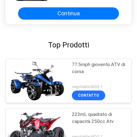
singolo
Continua
Top Prodotti
77.5mph gioventù ATV di
corsa
negotiable MOQ:1
CONTATTO
223mL quadrato di
capacità 250cc Atv
negotiable MOQ:1