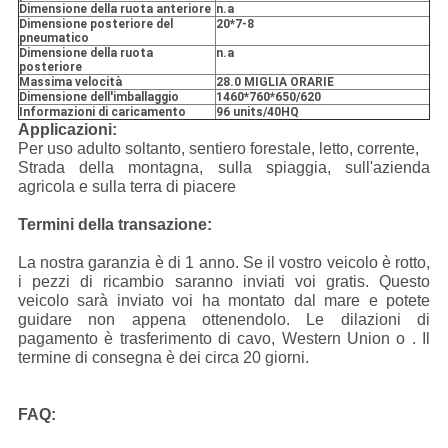
Dimensione della ruota anteriore
n.a
Dimensione posteriore del
20*7-8
pneumatico
Dimensione della ruota
n.a
posteriore
Massima velocità
28.0 MIGLIA ORARIE
Dimensione dell'imballaggio
1460*760*650/620
Informazioni di caricamento
96 units/40HQ
Applicazioni:
Per uso adulto soltanto, sentiero forestale, letto, corrente,
Strada della montagna, sulla spiaggia, sull'azienda
agricola e sulla terra di piacere
Termini della transazione:
La nostra garanzia è di 1 anno. Se il vostro veicolo è rotto,
i pezzi di ricambio saranno inviati voi gratis. Questo
veicolo sarà inviato voi ha montato dal mare e potete
guidare non appena ottenendolo. Le dilazioni di
pagamento è trasferimento di cavo, Western Union o . Il
termine di consegna è dei circa 20 giorni.
FAQ: