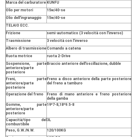
Marca del carburatore
KUNFU
Olio per motori
15w/40-se
Olio dell'ingranaggio
15w/40-se
TELAIO ECC.
Frizione
semi-automatico (3 velocità con l'inverso)
Trasmissione
3 velocità con l'inverso
Albero di trasmissione
Comando a catena
Ruota motrice
ruota 2-Drive
Sospensione, parte
Braccio anteriore dell'oscillazione, dubble
anteriore/parte
posteriore
Freni, parte
Freno a disco anteriore della parte posteriore
anteriore/parte
del freno a tamburo
posteriore
Operazione del freno
Freno di mano anteriore e freno posteriore
della gamba
Gomme, parte
19*7-8,18*9.5-8
anteriore/parte
posteriore
Capacità/tipo del
3L
combustibile
Peso, G.W./N.W.
120/100KG