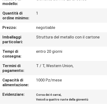
CONTROLLO
modello:
DI
Quantità di
1
ordine minimo:
QUALITÀ
Prezzo:
negotiable
CONTATTICI
Imballaggi
Struttura del metallo con il cartone
particolari:
RICHIEDA
Tempi di
entro 20 giorni
consegna:
UNA
CITAZIONE
Termini di
T / T, Western Union,
pagamento:
Capacità di
1000 Pz/mese
MAPPA
alimentazione:
DEL
Evidenziare:
,
Corsa dei 4 carrai
SITO
Veicoli a quattro ruote della gioventù