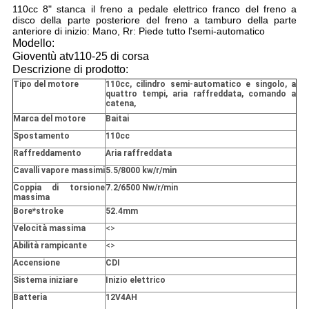
110cc 8" stanca il freno a pedale elettrico franco del freno a
disco della parte posteriore del freno a tamburo della parte
anteriore di inizio: Mano, Rr: Piede tutto l'semi-automatico
Modello:
Gioventù atv110-25 di corsa
Descrizione di prodotto:
Tipo del motore
110cc, cilindro semi-automatico e singolo, a
quattro tempi, aria raffreddata, comando a
catena,
Marca del motore
Baitai
Spostamento
110cc
Raffreddamento
Aria raffreddata
Cavalli vapore massimi
5.5/8000 kw/r/min
Coppia di torsione
7.2/6500 Nw/r/min
massima
Bore*stroke
52.4mm
Velocità massima
<>
Abilità rampicante
<>
Accensione
CDI
Sistema iniziare
Inizio elettrico
Batteria
12V4AH