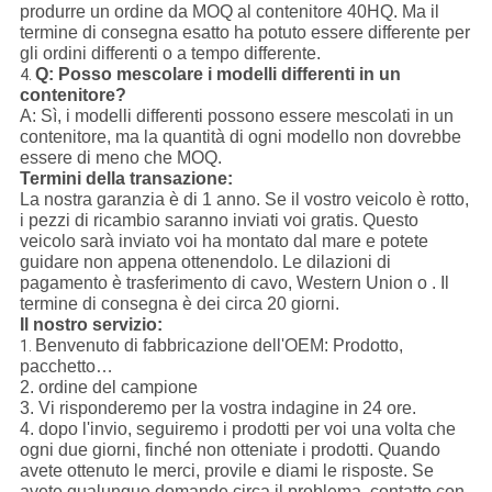
produrre un ordine da MOQ al contenitore 40HQ. Ma il
termine di consegna esatto ha potuto essere differente per
gli ordini differenti o a tempo differente.
Q: Posso mescolare i modelli differenti in un
4.
contenitore?
A: Sì, i modelli differenti possono essere mescolati in un
contenitore, ma la quantità di ogni modello non dovrebbe
essere di meno che MOQ.
Termini della transazione:
La nostra garanzia è di 1 anno. Se il vostro veicolo è rotto,
i pezzi di ricambio saranno inviati voi gratis. Questo
veicolo sarà inviato voi ha montato dal mare e potete
guidare non appena ottenendolo. Le dilazioni di
pagamento è trasferimento di cavo, Western Union o . Il
termine di consegna è dei circa 20 giorni.
Il nostro servizio:
Benvenuto di fabbricazione dell'OEM: Prodotto,
1.
pacchetto…
2. ordine del campione
3. Vi risponderemo per la vostra indagine in 24 ore.
4. dopo l'invio, seguiremo i prodotti per voi una volta che
ogni due giorni, finché non otteniate i prodotti. Quando
avete ottenuto le merci, provile e diami le risposte. Se
avete qualunque domande circa il problema, contatto con