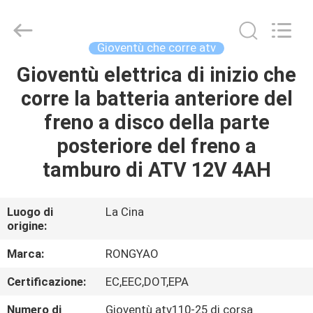
2026
Shanghai
Rongyao
Vehicle
Co.,Ltd.
Gioventù che corre atv
All
Rights
Gioventù elettrica di inizio che
CASA
Reserved.
corre la batteria anteriore del
PRODOTTI
freno a disco della parte
posteriore del freno a
CIRCA
tamburo di ATV 12V 4AH
NOI
Luogo di
La Cina
origine:
GIRO
DELLA
Marca:
RONGYAO
FABBRICA
Certificazione:
EC,EEC,DOT,EPA
Numero di
Gioventù atv110-25 di corsa