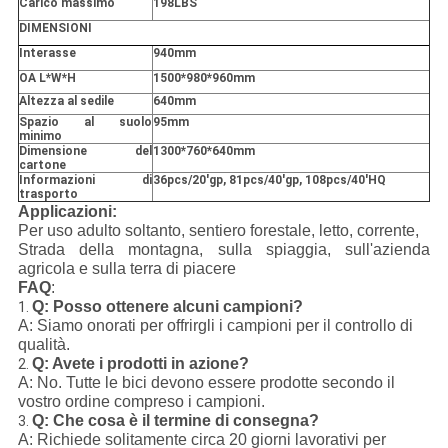
Carico massimo
198LBS
DIMENSIONI
Interasse
940mm
OA L*W*H
1500*980*960mm
Altezza al sedile
640mm
Spazio al suolo
95mm
minimo
Dimensione del
1300*760*640mm
cartone
Informazioni di
36pcs/20'gp, 81pcs/40'gp, 108pcs/40'HQ
trasporto
Applicazioni:
Per uso adulto soltanto, sentiero forestale, letto, corrente,
Strada della montagna, sulla spiaggia, sull'azienda
agricola e sulla terra di piacere
FAQ
:
Q: Posso ottenere alcuni campioni?
1.
A: Siamo onorati per offrirgli i campioni per il controllo di
qualità.
Q: Avete i prodotti in azione?
2.
A: No. Tutte le bici devono essere prodotte secondo il
vostro ordine compreso i campioni.
Q: Che cosa è il termine di consegna?
3.
A: Richiede solitamente circa 20 giorni lavorativi per