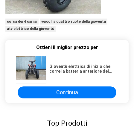
corsa dei 4 carrai
veicoli a quattro ruote della gioventù
atv elettrico della gioventù
Ottieni il miglior prezzo per
Gioventù elettrica di inizio che
corre la batteria anteriore del
freno a disco della parte
posteriore del freno a tamburo di
ATV 12V 4AH
Continua
Top Prodotti