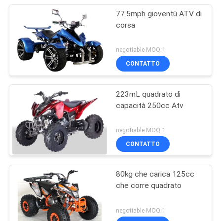
77.5mph gioventù ATV di
corsa
negotiable MOQ:1
CONTATTO
223mL quadrato di
capacità 250cc Atv
negotiable MOQ:1
CONTATTO
80kg che carica 125cc
che corre quadrato
negotiable MOQ:1