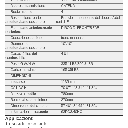
Albero di trasmissione
CATENA
Ruota motrice
4
Sospensione, parte
Braccio indipendente del doppio A del
anteriore/parte posteriore
ront di F
Freni, parte anteriore/parte
DISCO DI FRONT/REAR
posteriore
Operazione del freno
freno manuale
Gomme, parte
10"/10"
anteriore/parte posteriore
Capacità/tipo del
4,8 L
combustibile
Peso, G.W./N.W.
335.1LBS/396.8LBS
Carico massimo
165.35LBS
DIMENSIONI
Interasse
1135mm
OA L*W*H
70,87" *43.31 " *41.34»
Altezza al sedile
780mm
Spazio al suolo minimo
270mm
Dimensione del cartone
57,48" *34.65 " *31.89»
Informazioni di trasporto
63PCS/40HQ
Applicazioni:
uso adulto soltanto
1.