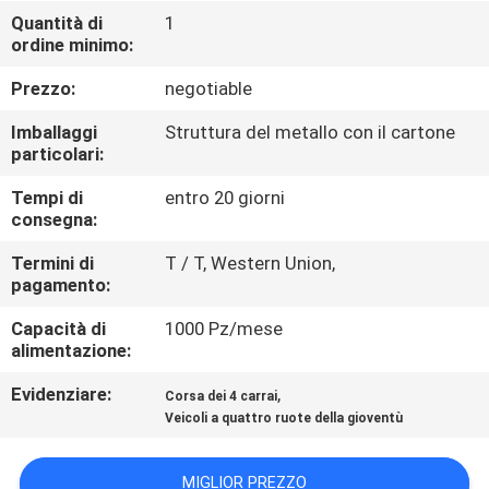
CONTROLLO
Quantità di
1
ordine minimo:
DI
QUALITÀ
Prezzo:
negotiable
Imballaggi
Struttura del metallo con il cartone
CONTATTICI
particolari:
Tempi di
entro 20 giorni
consegna:
RICHIEDA
UNA
Termini di
T / T, Western Union,
pagamento:
CITAZIONE
Capacità di
1000 Pz/mese
alimentazione:
MAPPA
Evidenziare:
,
Corsa dei 4 carrai
DEL
Veicoli a quattro ruote della gioventù
SITO
MIGLIOR PREZZO