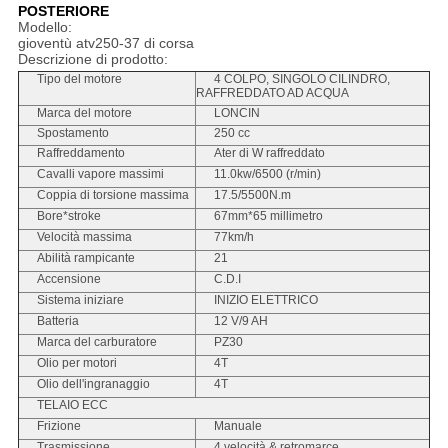
POSTERIORE
Modello:
gioventù atv250-37 di corsa
Descrizione di prodotto:
Tipo del motore
4 COLPO, SINGOLO CILINDRO,
RAFFREDDATO AD ACQUA
Marca del motore
LONCIN
Spostamento
250 cc
Raffreddamento
Ater di W raffreddato
Cavalli vapore massimi
11.0kw/6500 (r/min)
Coppia di torsione massima
17.5/5500N.m
Bore*stroke
67mm*65 millimetro
Velocità massima
77km/h
Abilità rampicante
21
Accensione
C.D.I
Sistema iniziare
INIZIO ELETTRICO
Batteria
12 V/9 AH
Marca del carburatore
PZ30
Olio per motori
4T
Olio dell'ingranaggio
4T
TELAIO ECC
Frizione
Manuale
Trasmissione
4 velocità & retromarce