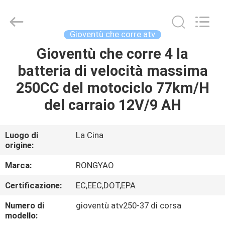
2026
Shanghai
Rongyao
Vehicle
Co.,Ltd.
Gioventù che corre atv
All
Rights
Gioventù che corre 4 la
CASA
Reserved.
batteria di velocità massima
PRODOTTI
250CC del motociclo 77km/H
del carraio 12V/9 AH
CIRCA
NOI
Luogo di
La Cina
origine:
GIRO
Marca:
RONGYAO
DELLA
Certificazione:
EC,EEC,DOT,EPA
FABBRICA
Numero di
gioventù atv250-37 di corsa
modello: