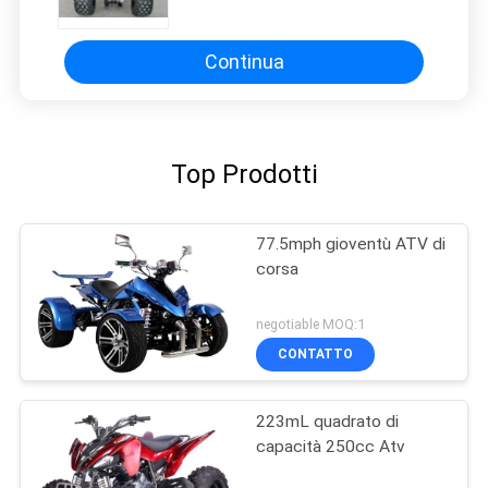
motociclo 77km/H del carraio
12V/9 AH
Continua
Top Prodotti
77.5mph gioventù ATV di
corsa
negotiable MOQ:1
CONTATTO
223mL quadrato di
capacità 250cc Atv