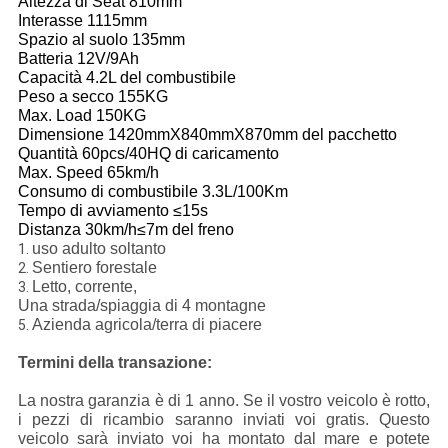
Altezza di Seat 810mm
Interasse 1115mm
Spazio al suolo 135mm
Batteria 12V/9Ah
Capacità 4.2L del combustibile
Peso a secco 155KG
Max. Load 150KG
Dimensione 1420mmX840mmX870mm del pacchetto
Quantità 60pcs/40HQ di caricamento
Max. Speed 65km/h
Consumo di combustibile 3.3L/100Km
Tempo di avviamento ≤15s
Distanza 30km/h≤7m del freno
uso adulto soltanto
1.
Sentiero forestale
2.
Letto, corrente,
3.
Una strada/spiaggia di 4 montagne
Azienda agricola/terra di piacere
5.
Termini della transazione:
La nostra garanzia è di 1 anno. Se il vostro veicolo è rotto,
i pezzi di ricambio saranno inviati voi gratis. Questo
veicolo sarà inviato voi ha montato dal mare e potete