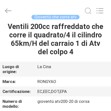
2026
Shanghai
Rongyao
Vehicle
Co.,Ltd.
Gioventù che corre atv
All
Rights
Ventili 200cc raffreddato che
CASA
Reserved.
corre il quadrato/4 il cilindro
PRODOTTI
65km/H del carraio 1 di Atv
del colpo 4
CIRCA
NOI
Luogo di
La Cina
origine:
GIRO
Marca:
RONGYAO
DELLA
Certificazione:
EC,EEC,DOT,EPA
FABBRICA
Numero di
gioventù atv200-20 di corsa
modello: