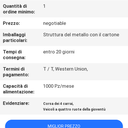
CONTROLLO
Quantità di
1
ordine minimo:
DI
QUALITÀ
Prezzo:
negotiable
Imballaggi
Struttura del metallo con il cartone
CONTATTICI
particolari:
Tempi di
entro 20 giorni
consegna:
RICHIEDA
UNA
Termini di
T / T, Western Union,
pagamento:
CITAZIONE
Capacità di
1000 Pz/mese
alimentazione:
MAPPA
Evidenziare:
,
Corsa dei 4 carrai
DEL
Veicoli a quattro ruote della gioventù
SITO
MIGLIOR PREZZO