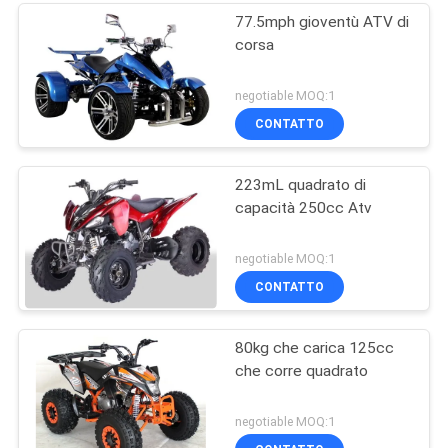
77.5mph gioventù ATV di
corsa
negotiable MOQ:1
CONTATTO
223mL quadrato di
capacità 250cc Atv
negotiable MOQ:1
CONTATTO
80kg che carica 125cc
che corre quadrato
negotiable MOQ:1