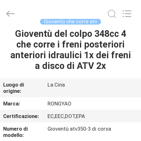
2026
Shanghai
Rongyao
Vehicle
Co.,Ltd.
Gioventù che corre atv
All
Rights
Gioventù del colpo 348cc 4
CASA
Reserved.
che corre i freni posteriori
PRODOTTI
anteriori idraulici 1x dei freni
a disco di ATV 2x
CIRCA
NOI
Luogo di
La Cina
origine:
GIRO
Marca:
RONGYAO
DELLA
Certificazione:
EC,EEC,DOT,EPA
FABBRICA
Numero di
Gioventù atv350-3 di corsa
modello: