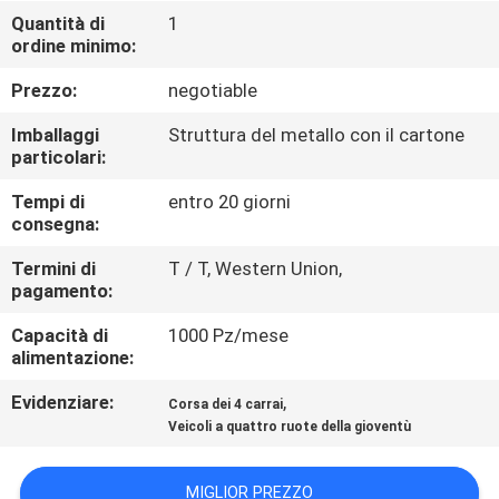
CONTROLLO
Quantità di
1
ordine minimo:
DI
QUALITÀ
Prezzo:
negotiable
Imballaggi
Struttura del metallo con il cartone
CONTATTICI
particolari:
Tempi di
entro 20 giorni
consegna:
RICHIEDA
UNA
Termini di
T / T, Western Union,
pagamento:
CITAZIONE
Capacità di
1000 Pz/mese
alimentazione:
MAPPA
Evidenziare:
,
Corsa dei 4 carrai
DEL
Veicoli a quattro ruote della gioventù
SITO
MIGLIOR PREZZO