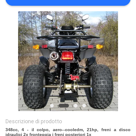
POLITICA
SULLA
PRIVACY
Descrizione di prodotto
348cc, 4 - il colpo, aero--cooledm, 21hp, freni a disco
idraulici 2x fronteggia i freni posteriori 1x