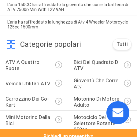
L'aria 150CC ha raffreddato la gioventù che corre la batteria di
ATV 7500r/Min With 12V 9AH
L'aria ha raffreddato la lunghezza di Atv 4 Wheeler Motorcycle
125cc 1500mm
Categorie popolari
Tutti
ATV A Quattro 
Bici Del Quadrato Di 
Ruote
ATV
Gioventù Che Corre 
Veicoli Utilitari ATV
Atv
Carrozzino Dei Go-
Motorino Di Motore 
Kart
Adulto
Mini Motorino Della 
Motociclo Del 
Bici
Selettore Rotante 
250cc
Richiedi un preventivo