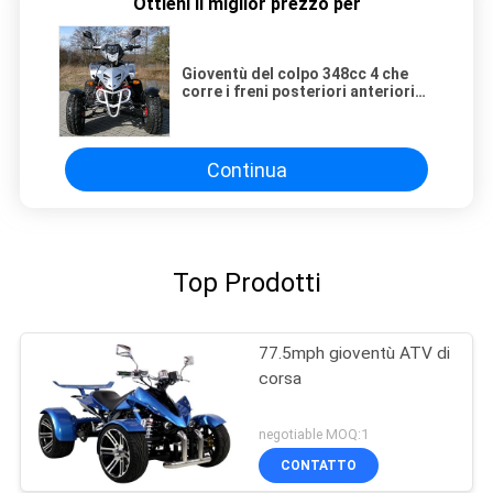
Ottieni il miglior prezzo per
Gioventù del colpo 348cc 4 che
corre i freni posteriori anteriori
idraulici 1x dei freni a disco di ATV
2x
Continua
Top Prodotti
77.5mph gioventù ATV di
corsa
negotiable MOQ:1
CONTATTO