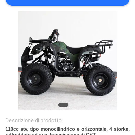
POLITICA
SULLA
PRIVACY
Descrizione di prodotto
110cc atv, tipo monocilindrico e orizzontale, 4 storke,
raffreddato ad aria, trasmissione di CVT