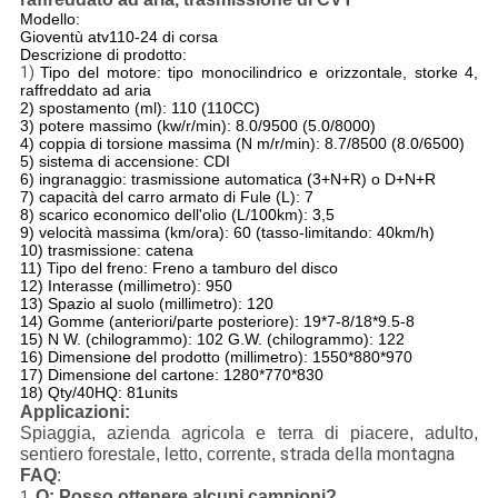
Modello:
Gioventù atv110-24 di corsa
Descrizione di prodotto:
1)
Tipo del motore: tipo monocilindrico e orizzontale, storke 4,
raffreddato ad aria
2) spostamento (ml): 110 (110CC)
3) potere massimo (kw/r/min): 8.0/9500 (5.0/8000)
4) coppia di torsione massima (N m/r/min): 8.7/8500 (8.0/6500)
5) sistema di accensione: CDI
6) ingranaggio: trasmissione automatica (3+N+R) o D+N+R
7) capacità del carro armato di Fule (L): 7
8) scarico economico dell'olio (L/100km): 3,5
9) velocità massima (km/ora): 60 (tasso-limitando: 40km/h)
10) trasmissione: catena
11) Tipo del freno: Freno a tamburo del disco
12) Interasse (millimetro): 950
13) Spazio al suolo (millimetro): 120
14) Gomme (anteriori/parte posteriore): 19*7-8/18*9.5-8
15) N W. (chilogrammo): 102 G.W. (chilogrammo): 122
16) Dimensione del prodotto (millimetro): 1550*880*970
17) Dimensione del cartone: 1280*770*830
18) Qty/40HQ: 81units
Applicazioni:
Spiaggia, azienda agricola e terra di piacere, adulto,
strada della montagna
sentiero forestale, letto, corrente,
FAQ
:
Q: Posso ottenere alcuni campioni?
1.