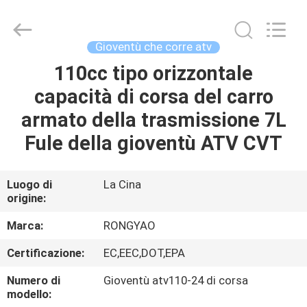
2026
Shanghai
Rongyao
Vehicle
Co.,Ltd.
Gioventù che corre atv
All
Rights
110cc tipo orizzontale
CASA
Reserved.
capacità di corsa del carro
PRODOTTI
armato della trasmissione 7L
Fule della gioventù ATV CVT
CIRCA
NOI
Luogo di
La Cina
origine:
GIRO
Marca:
RONGYAO
DELLA
Certificazione:
EC,EEC,DOT,EPA
FABBRICA
Numero di
Gioventù atv110-24 di corsa
modello: