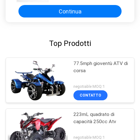
Continua
Top Prodotti
77.5mph gioventù ATV di
corsa
negotiable MOQ:1
CONTATTO
223mL quadrato di
capacità 250cc Atv
negotiable MOQ:1