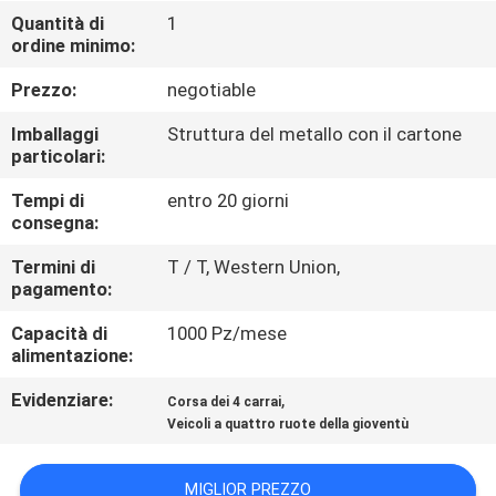
CONTROLLO
Quantità di
1
ordine minimo:
DI
QUALITÀ
Prezzo:
negotiable
Imballaggi
Struttura del metallo con il cartone
CONTATTICI
particolari:
Tempi di
entro 20 giorni
consegna:
RICHIEDA
UNA
Termini di
T / T, Western Union,
pagamento:
CITAZIONE
Capacità di
1000 Pz/mese
alimentazione:
MAPPA
Evidenziare:
,
Corsa dei 4 carrai
DEL
Veicoli a quattro ruote della gioventù
SITO
MIGLIOR PREZZO