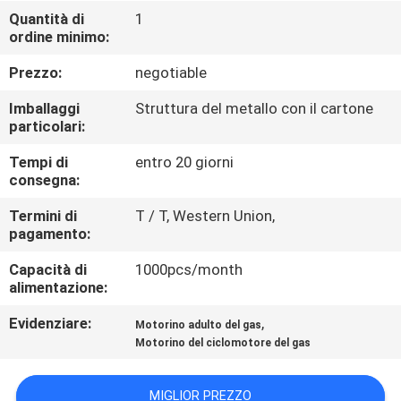
CONTROLLO
Quantità di
1
ordine minimo:
DI
QUALITÀ
Prezzo:
negotiable
Imballaggi
Struttura del metallo con il cartone
CONTATTICI
particolari:
Tempi di
entro 20 giorni
consegna:
RICHIEDA
UNA
Termini di
T / T, Western Union,
pagamento:
CITAZIONE
Capacità di
1000pcs/month
alimentazione:
MAPPA
Evidenziare:
,
Motorino adulto del gas
DEL
Motorino del ciclomotore del gas
SITO
MIGLIOR PREZZO