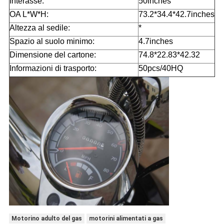
Interasse:
50inches
OA L*W*H:
73.2*34.4*42.7inches
Altezza al sedile:
*
Spazio al suolo minimo:
4.7inches
Dimensione del cartone:
74.8*22.83*42.32
Informazioni di trasporto:
50pcs/40HQ
Motorino adulto del gas
motorini alimentati a gas