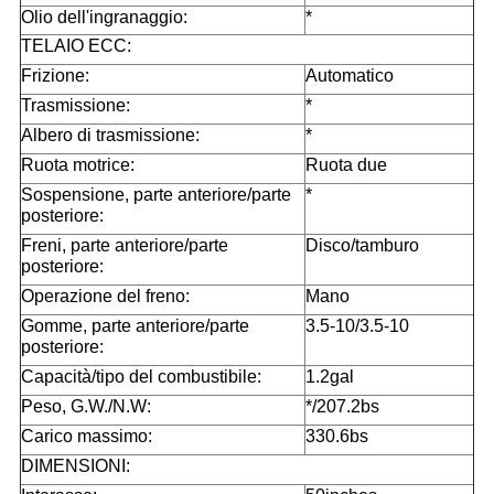
Olio dell'ingranaggio:
*
TELAIO ECC:
Frizione:
Automatico
Trasmissione:
*
Albero di trasmissione:
*
Ruota motrice:
Ruota due
Sospensione, parte anteriore/parte
*
posteriore:
Freni, parte anteriore/parte
Disco/tamburo
posteriore:
Operazione del freno:
Mano
Gomme, parte anteriore/parte
3.5-10/3.5-10
posteriore:
Capacità/tipo del combustibile:
1.2gal
Peso, G.W./N.W:
*/207.2bs
Carico massimo:
330.6bs
DIMENSIONI: