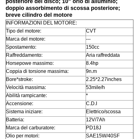
posteriore del disco; 10" orlo di alluminio;
doppio assorbimento di scossa posteriore;
breve cilindro del motore
INFORMAZIONI DEL MOTORE:
Tipo del motore:
CVT
Marca del motore:
---
Spostamento:
150cc
Raffreddamento:
Aria raffreddata
Horsepowe massimo:
8.4hp
Coppia di torsione massima:
9n.m
Bore*stroke:
2.25*2.27inches
Velocità massima:
53mile/h
Abilità rampicante:
*
Accensione:
C.D.I
Sistema iniziare:
Elettrico/scossa
Batteria:
12V/7Ah
Marca del carburatore:
PD18J
Olio per motori:
SAE15W/40SF