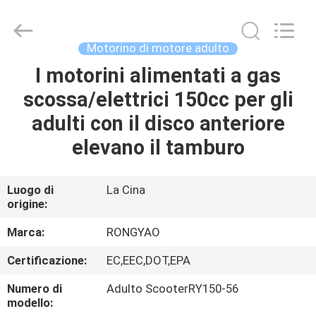
2026
Shanghai
Rongyao
Vehicle
Co.,Ltd.
Motorino di motore adulto
All
Rights
I motorini alimentati a gas
CASA
Reserved.
scossa/elettrici 150cc per gli
PRODOTTI
adulti con il disco anteriore
elevano il tamburo
CIRCA
NOI
Luogo di
La Cina
origine:
GIRO
Marca:
RONGYAO
DELLA
Certificazione:
EC,EEC,DOT,EPA
FABBRICA
Numero di
Adulto ScooterRY150-56
modello: