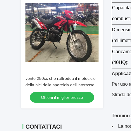
Capacità 
combustib
Dimensio
(millimetr
Caricame
(40HQ):
Applicaz
vento 250cc che raffredda il motociclo
Per uso ad
della bici della sporcizia dell'interasse
di 1370mm
Strada de
Ottieni il miglior prezzo
Termini 
CONTATTACI
La nos