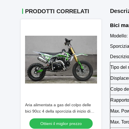
Descri
PRODOTTI CORRELATI
Bici ma
Modello:
Sporcizi
Descrizio
Tipo del 
Displace
Colpo del
Rapporto
Aria alimentata a gas del colpo delle
Max. Pow
bici 90cc 4 della sporcizia di inizio di
scossa raffreddata
Max. Torq
Ottieni il miglior prezzo