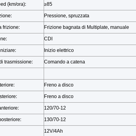
ed (km/ora):
≥85
zione:
Pressione, spruzzata
 frizione:
Frizione bagnata di Multiplate, manuale
ne:
CDI
niziare:
Inizio elettrico
i trasmissione:
Comando a catena
eriore:
Freno a disco
teriore:
Freno a disco
teriore:
120/70-12
steriore:
130/70-12
12V/4Ah