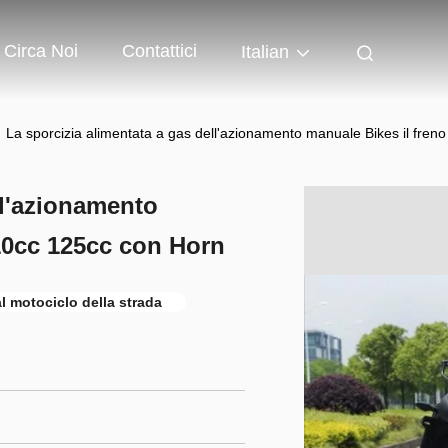
Circa Noi
Contattici
Italian
La sporcizia alimentata a gas dell'azionamento manuale Bikes il fren
ll'azionamento
110cc 125cc con Horn
al motociclo della strada