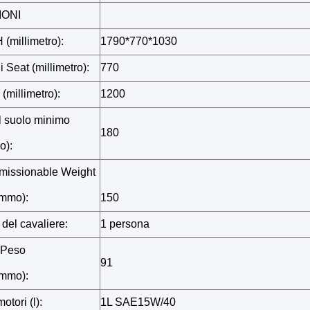
IONI
 (millimetro):
1790*770*1030
i Seat (millimetro):
770
 (millimetro):
1200
l suolo minimo
180
o):
missionable Weight
ammo):
150
del cavaliere:
1 persona
. Peso
91
ammo):
otori (l):
1L SAE15W/40