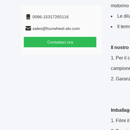
motorino 
Le dil
0086-15317265116
Il ter
sales@fourwheel-atv.com
Contattaci ora
Il nostro
1.
Per il
campione 
2.
Garanzi
Imballag
Filmi i