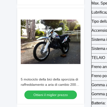
Max. Spe
Lubrifica
Tipo della
Accensio
Sistema i
Sistema d
TELAIO
Freno ant
Freno pos
5 motociclo della bici della sporcizia di
raffreddamento a aria di cambio 200cc
Gomma an
con la frizione manuale
Gomma po
Ottieni il miglior prezzo
Batteria: