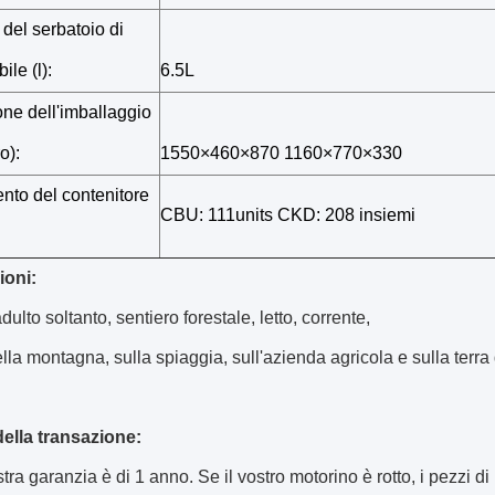
del serbatoio di
ile (l):
6.5L
ne dell'imballaggio
o):
1550×460×870 1160×770×330
nto del contenitore
CBU: 111units CKD: 208 insiemi
ioni:
ulto soltanto, sentiero forestale, letto, corrente,
lla montagna, sulla spiaggia, sull'azienda agricola e sulla terra
della transazione:
tra garanzia è di 1 anno. Se il vostro motorino è rotto, i pezzi di