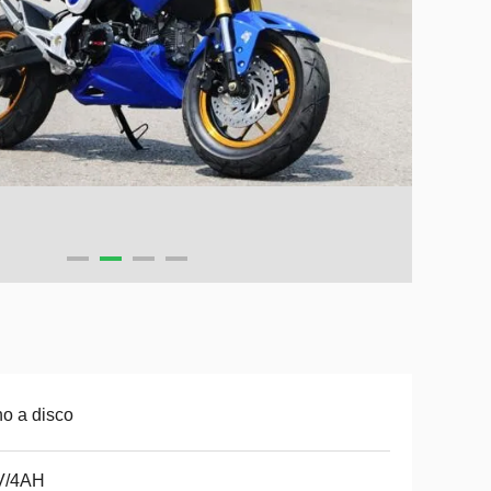
no a disco
V/4AH