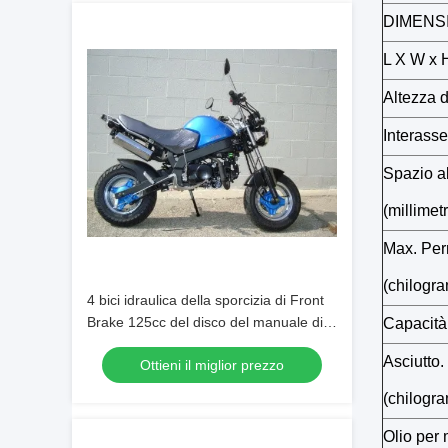
DIMENS
L X W x H
Altezza d
Interasse
Spazio a
(millimetr
Max. Per
(chilogr
4 bici idraulica della sporcizia di Front
Brake 125cc del disco del manuale di
Capacità 
velocità
Asciutto
Ottieni il miglior prezzo
(chilogr
Olio per m