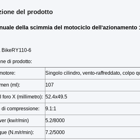
zione del prodotto
nuale della scimmia del motociclo dell'azionamento
a BikeRY110-6
ne di prodotto:
motore:
Singolo cilindro, vento-raffreddato, colpo q
men (ml):
107
 foro X (millimetro):
52.4x49.5
 di compressione:
9.1:1
er (kw/r/min)
5.2/8000
ue (N.m/r/min):
7.2/5000