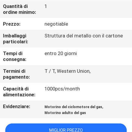
CONTROLLO
Quantità di
1
ordine minimo:
DI
QUALITÀ
Prezzo:
negotiable
Imballaggi
Struttura del metallo con il cartone
CONTATTICI
particolari:
Tempi di
entro 20 giorni
consegna:
RICHIEDA
UNA
Termini di
T / T, Western Union,
pagamento:
CITAZIONE
Capacità di
1000pcs/month
alimentazione:
MAPPA
Evidenziare:
,
Motorino del ciclomotore del gas
DEL
Motorino adulto del gas
SITO
MIGLIOR PREZZO