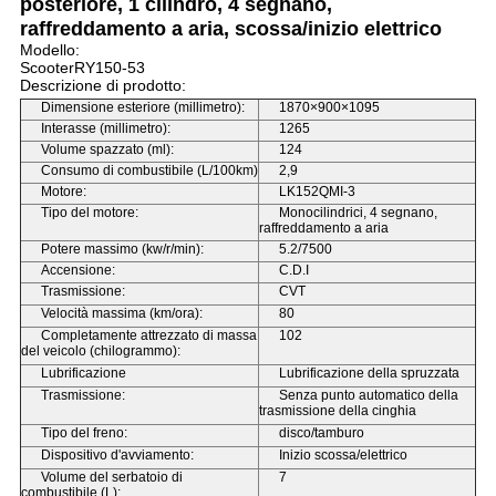
posteriore, 1 cilindro, 4 segnano,
raffreddamento a aria, scossa/inizio elettrico
Modello:
ScooterRY150-53
Descrizione di prodotto:
Dimensione esteriore (millimetro):
1870×900×1095
Interasse (millimetro):
1265
Volume spazzato (ml):
124
Consumo di combustibile (L/100km)
2,9
Motore:
LK152QMI-3
Tipo del motore:
Monocilindrici, 4 segnano,
raffreddamento a aria
Potere massimo (kw/r/min):
5.2/7500
Accensione:
C.D.I
Trasmissione:
CVT
Velocità massima (km/ora):
80
Completamente attrezzato di massa
102
del veicolo (chilogrammo):
Lubrificazione
Lubrificazione della spruzzata
Trasmissione:
Senza punto automatico della
trasmissione della cinghia
Tipo del freno:
disco/tamburo
Dispositivo d'avviamento:
Inizio scossa/elettrico
Volume del serbatoio di
7
combustibile (L):