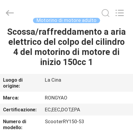
2026
Shanghai
Rongyao
Vehicle
Co.,Ltd.
Motorino di motore adulto
All
Rights
Scossa/raffreddamento a aria
CASA
Reserved.
elettrico del colpo del cilindro
PRODOTTI
4 del motorino di motore di
inizio 150cc 1
CIRCA
NOI
Luogo di
La Cina
origine:
GIRO
Marca:
RONGYAO
DELLA
Certificazione:
EC,EEC,DOT,EPA
FABBRICA
Numero di
ScooterRY150-53
modello: