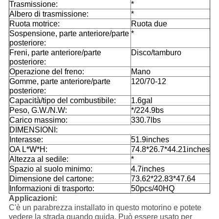
Trasmissione:
*
Albero di trasmissione:
*
Ruota motrice:
Ruota due
Sospensione, parte anteriore/parte
*
posteriore:
Freni, parte anteriore/parte
Disco/tamburo
posteriore:
Operazione del freno:
Mano
Gomme, parte anteriore/parte
120/70-12
posteriore:
Capacità/tipo del combustibile:
1.6gal
Peso, G.W./N.W:
*/224.9bs
Carico massimo:
330.7lbs
DIMENSIONI:
Interasse:
51.9inches
OA L*W*H:
74.8*26.7*44.21inches
Altezza al sedile:
*
Spazio al suolo minimo:
4.7inches
Dimensione del cartone:
73.62*22.83*47.64
Informazioni di trasporto:
50pcs/40HQ
Applicazioni:
C'è un parabrezza installato in questo motorino e potete
vedere la strada quando guida.
Può essere usato per