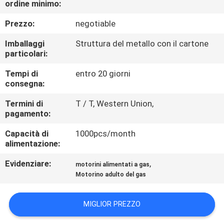
ordine minimo:
CONTROLLO
DI
Prezzo:
negotiable
QUALITÀ
Imballaggi
Struttura del metallo con il cartone
particolari:
CONTATTICI
Tempi di
entro 20 giorni
consegna:
RICHIEDA
Termini di
T / T, Western Union,
pagamento:
UNA
Capacità di
1000pcs/month
CITAZIONE
alimentazione:
Evidenziare:
,
motorini alimentati a gas
MAPPA
Motorino adulto del gas
DEL
SITO
MIGLIOR PREZZO