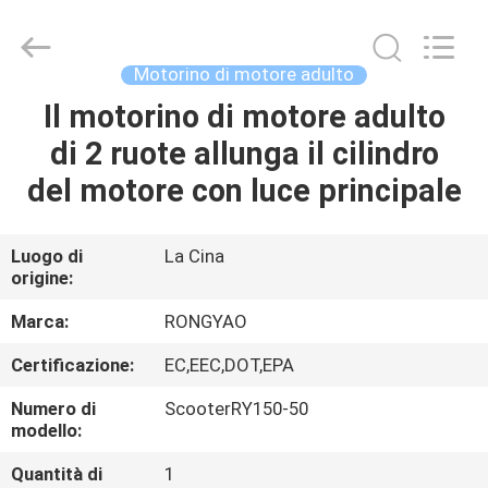
2026
Shanghai
Rongyao
Vehicle
Co.,Ltd.
Motorino di motore adulto
All
Rights
Il motorino di motore adulto
CASA
Reserved.
di 2 ruote allunga il cilindro
PRODOTTI
del motore con luce principale
CIRCA
Luogo di
La Cina
origine:
NOI
Marca:
RONGYAO
GIRO
Certificazione:
EC,EEC,DOT,EPA
DELLA
Numero di
ScooterRY150-50
FABBRICA
modello:
Quantità di
1