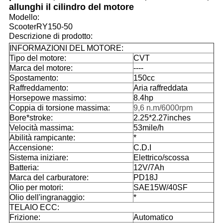
allunghi il cilindro del motore
Modello:
ScooterRY150-50
Descrizione di prodotto:
INFORMAZIONI DEL MOTORE:
Tipo del motore:
CVT
Marca del motore:
----
Spostamento:
150cc
Raffreddamento:
Aria raffreddata
Horsepowe massimo:
8.4hp
Coppia di torsione massima:
9,6 n.m/6000rpm
Bore*stroke:
2.25*2.27inches
Velocità massima:
53mile/h
Abilità rampicante:
*
Accensione:
C.D.I
Sistema iniziare:
Elettrico/scossa
Batteria:
12V/7Ah
Marca del carburatore:
PD18J
Olio per motori:
SAE15W/40SF
Olio dell'ingranaggio:
*
TELAIO ECC:
Frizione:
Automatico