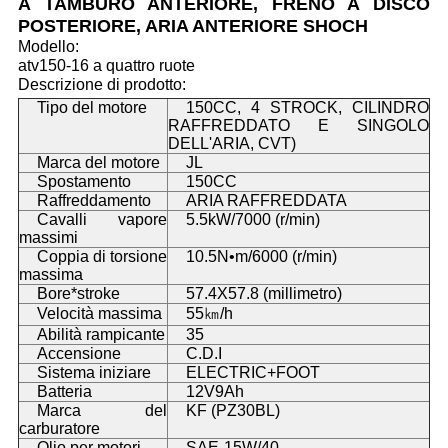
A TAMBURO ANTERIORE, FRENO A DISCO
POSTERIORE, ARIA ANTERIORE SHOCH
Modello:
atv150-16 a quattro ruote
Descrizione di prodotto:
Tipo del motore
150CC, 4 STROCK, CILINDRO
RAFFREDDATO E SINGOLO
DELL'ARIA, CVT)
Marca del motore
JL
Spostamento
150CC
Raffreddamento
ARIA RAFFREDDATA
Cavalli vapore
5.5kW/7000 (r/min)
massimi
Coppia di torsione
10.5N•m/6000 (r/min)
massima
Bore*stroke
57.4X57.8 (millimetro)
Velocità massima
55㎞/h
Abilità rampicante
35
Accensione
C.D.I
Sistema iniziare
ELECTRIC+FOOT
Batteria
12V9Ah
Marca del
KF (PZ30BL)
carburatore
Olio per motori
SAE-15W/40