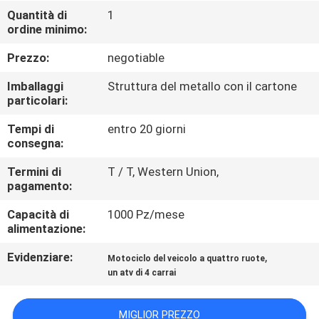
CONTROLLO
Quantità di
1
ordine minimo:
DI
QUALITÀ
Prezzo:
negotiable
Imballaggi
Struttura del metallo con il cartone
CONTATTICI
particolari:
Tempi di
entro 20 giorni
consegna:
RICHIEDA
UNA
Termini di
T / T, Western Union,
pagamento:
CITAZIONE
Capacità di
1000 Pz/mese
alimentazione:
MAPPA
Evidenziare:
,
Motociclo del veicolo a quattro ruote
DEL
un atv di 4 carrai
SITO
MIGLIOR PREZZO