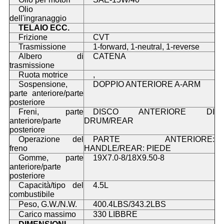
Olio
dell'ingranaggio
TELAIO ECC.
Frizione
CVT
Trasmissione
1-forward, 1-neutral, 1-reverse
Albero di
CATENA
trasmissione
Ruota motrice
,
Sospensione,
DOPPIO ANTERIORE A-ARM
parte anteriore/parte
posteriore
Freni, parte
DISCO ANTERIORE DI
anteriore/parte
DRUM/REAR
posteriore
Operazione del
PARTE ANTERIORE:
freno
HANDLE/REAR: PIEDE
Gomme, parte
19X7.0-8/18X9.50-8
anteriore/parte
posteriore
Capacità/tipo del
4.5L
combustibile
Peso, G.W./N.W.
400.4LBS/343.2LBS
Carico massimo
330 LIBBRE