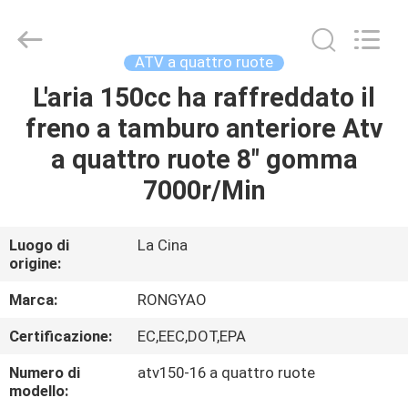
2026
Shanghai
Rongyao
Vehicle
Co.,Ltd.
ATV a quattro ruote
All
Rights
L'aria 150cc ha raffreddato il
CASA
Reserved.
freno a tamburo anteriore Atv
PRODOTTI
a quattro ruote 8" gomma
7000r/Min
CIRCA
NOI
Luogo di
La Cina
origine:
GIRO
Marca:
RONGYAO
DELLA
Certificazione:
EC,EEC,DOT,EPA
FABBRICA
Numero di
atv150-16 a quattro ruote
modello: