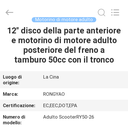
2026
Shanghai
Rongyao
Vehicle
Co.,Ltd.
Motorino di motore adulto
All
Rights
12" disco della parte anteriore
CASA
Reserved.
e motorino di motore adulto
PRODOTTI
posteriore del freno a
tamburo 50cc con il tronco
CIRCA
NOI
Luogo di
La Cina
origine:
GIRO
Marca:
RONGYAO
DELLA
Certificazione:
EC,EEC,DOT,EPA
FABBRICA
Numero di
Adulto ScooterRY50-26
modello: