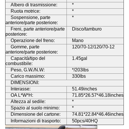
Albero di trasmissione:
*
Ruota motrice:
*
Sospensione, parte
*
anteriore/parte posteriore:
Freni, parte anteriore/parte
Disco/tamburo
posteriore:
Operazione del freno:
Mano
Gomme, parte
120/70-12/120/70-12
anteriore/parte posteriore:
Capacità/tipo del
1.45gal
combustibile:
Peso, G.W./N.W:
*/203lbs
Carico massimo:
330lbs
DIMENSIONI:
Interasse:
51.49inches
OA L*W*H:
71.85*26.57*46.18inches
Altezza al sedile:
*
Spazio al suolo minimo:
*
Dimensione del cartone:
74.81*22.84*46.46inches
Informazioni di trasporto:
50pcs/40HQ