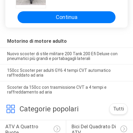
posteriore del freno a tamburo
50cc con il tronco
Continua
Motorino di motore adulto
Nuovo scooter di stile militare 200 Tank 200 Efi Deluxe con
pneumatici più grandi e portabagagli laterali
150cc Scooter per adulti GY6 4 tempi CVT automatico
raffreddato ad aria
Scooter da 150cc con trasmissione CVT a 4 tempi e
raffreddamento ad aria
Categorie popolari
Tutti
ATV A Quattro 
Bici Del Quadrato Di 
Ruote
ATV