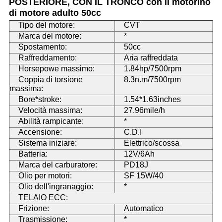
POSTERIORE, CON IL TRONCO con il motorino
di motore adulto 50cc
Tipo del motore:
CVT
Marca del motore:
*
Spostamento:
50cc
Raffreddamento:
Aria raffreddata
Horsepowe massimo:
1.84hp/7500rpm
Coppia di torsione
8.3n.m/7500rpm
massima:
Bore*stroke:
1.54*1.63inches
Velocità massima:
27.96mile/h
Abilità rampicante:
*
Accensione:
C.D.I
Sistema iniziare:
Elettrico/scossa
Batteria:
12V/6Ah
Marca del carburatore:
PD18J
Olio per motori:
SF 15W/40
Olio dell'ingranaggio:
*
TELAIO ECC:
Frizione:
Automatico
Trasmissione:
*