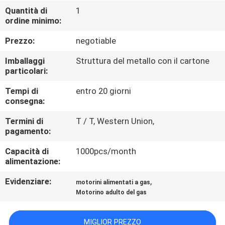
CONTROLLO
Quantità di
1
ordine minimo:
DI
QUALITÀ
Prezzo:
negotiable
Imballaggi
Struttura del metallo con il cartone
CONTATTICI
particolari:
Tempi di
entro 20 giorni
consegna:
RICHIEDA
UNA
Termini di
T / T, Western Union,
pagamento:
CITAZIONE
Capacità di
1000pcs/month
alimentazione:
MAPPA
Evidenziare:
,
motorini alimentati a gas
DEL
Motorino adulto del gas
SITO
MIGLIOR PREZZO