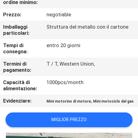
ordine minimo:
CONTROLLO
DI
Prezzo:
negotiable
QUALITÀ
Imballaggi
Struttura del metallo con il cartone
particolari:
CONTATTICI
Tempi di
entro 20 giorni
consegna:
RICHIEDA
Termini di
T / T, Western Union,
pagamento:
UNA
Capacità di
1000pcs/month
CITAZIONE
alimentazione:
Evidenziare:
,
Mini motorino di motore
Mini motociclo del gas
MAPPA
DEL
MIGLIOR PREZZO
SITO