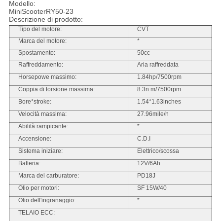
Modello:
MiniScooterRY50-23
Descrizione di prodotto:
Tipo del motore:
CVT
Marca del motore:
*
Spostamento:
50cc
Raffreddamento:
Aria raffreddata
Horsepowe massimo:
1.84hp/7500rpm
Coppia di torsione massima:
8.3n.m/7500rpm
Bore*stroke:
1.54*1.63inches
Velocità massima:
27.96mile/h
Abilità rampicante:
*
Accensione:
C.D.I
Sistema iniziare:
Elettrico/scossa
Batteria:
12V/6Ah
Marca del carburatore:
PD18J
Olio per motori:
SF 15W/40
Olio dell'ingranaggio:
*
TELAIO ECC: