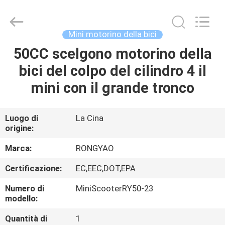
2026
Shanghai
Rongyao
Vehicle
Co.,Ltd.
Mini motorino della bici
All
Rights
50CC scelgono motorino della
CASA
Reserved.
bici del colpo del cilindro 4 il
PRODOTTI
mini con il grande tronco
CIRCA
Luogo di
La Cina
origine:
NOI
Marca:
RONGYAO
GIRO
Certificazione:
EC,EEC,DOT,EPA
DELLA
Numero di
MiniScooterRY50-23
FABBRICA
modello:
Quantità di
1