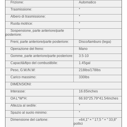
Frizione:
Automatico
Trasmissione:
*
Albero di trasmissione:
*
Ruota motrice:
*
Sospensione, parte anteriore/parte
*
posteriore:
Freni, parte anteriore/parte posteriore:
Disco/tamburo (lega)
Operazione del freno:
Mano
Gomme, parte anteriore/parte posteriore:
3.5-10
Capacità/tipo del combustibile:
1.45gal
Peso, G.W./N.W:
218lbs/178lbs
Carico massimo:
330lbs
DIMENSIONI:
Interasse:
16.65inches
OA L*W*H:
66.93*25.79*41.54inches
Altezza al sedile:
*
Spazio al suolo minimo:
*
Dimensione del cartone:
«64,1" × " 17,5 " × " 33,8"
pollici