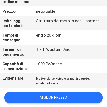
ordine minimo:
CONTROLLO
DI
Prezzo:
negotiable
QUALITÀ
Imballaggi
Struttura del metallo con il cartone
particolari:
CONTATTICI
Tempi di
entro 20 giorni
consegna:
RICHIEDA
Termini di
T / T, Western Union,
pagamento:
UNA
Capacità di
1000 Pz/mese
CITAZIONE
alimentazione:
Evidenziare:
,
Motociclo del veicolo a quattro ruote
MAPPA
un atv di 4 carrai
DEL
SITO
MIGLIOR PREZZO