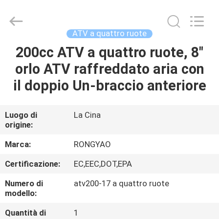
2026
Shanghai
Rongyao
Vehicle
Co.,Ltd.
ATV a quattro ruote
All
Rights
200cc ATV a quattro ruote, 8"
CASA
Reserved.
orlo ATV raffreddato aria con
PRODOTTI
il doppio Un-braccio anteriore
CIRCA
Luogo di
La Cina
origine:
NOI
Marca:
RONGYAO
GIRO
Certificazione:
EC,EEC,DOT,EPA
DELLA
Numero di
atv200-17 a quattro ruote
FABBRICA
modello:
Quantità di
1