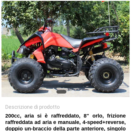
POLITICA
SULLA
PRIVACY
Descrizione di prodotto
200cc, aria si è raffreddato, 8" orlo, frizione
raffreddata ad aria e manuale, 4-speed+reverse,
doppio un-braccio della parte anteriore, singolo