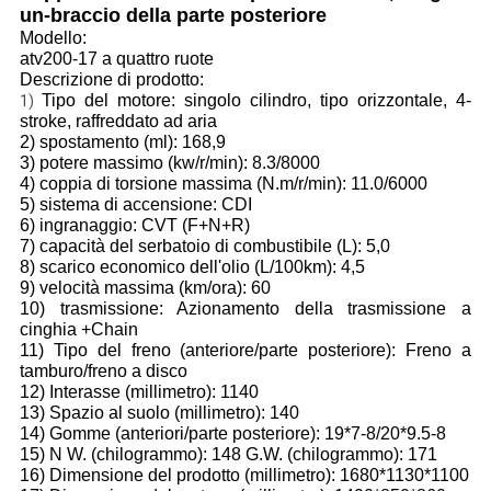
un-braccio della parte posteriore
Modello:
atv200-17 a quattro ruote
Descrizione di prodotto:
Tipo del motore: singolo cilindro, tipo orizzontale, 4-
1)
stroke, raffreddato ad aria
2) spostamento (ml): 168,9
3) potere massimo (kw/r/min): 8.3/8000
4) coppia di torsione massima (N.m/r/min): 11.0/6000
5) sistema di accensione: CDI
6) ingranaggio: CVT (F+N+R)
7) capacità del serbatoio di combustibile (L): 5,0
8) scarico economico dell'olio (L/100km): 4,5
9) velocità massima (km/ora): 60
10) trasmissione: Azionamento della trasmissione a
cinghia +Chain
11) Tipo del freno (anteriore/parte posteriore): Freno a
tamburo/freno a disco
12) Interasse (millimetro): 1140
13) Spazio al suolo (millimetro): 140
14) Gomme (anteriori/parte posteriore): 19*7-8/20*9.5-8
15) N W. (chilogrammo): 148 G.W. (chilogrammo): 171
16) Dimensione del prodotto (millimetro): 1680*1130*1100