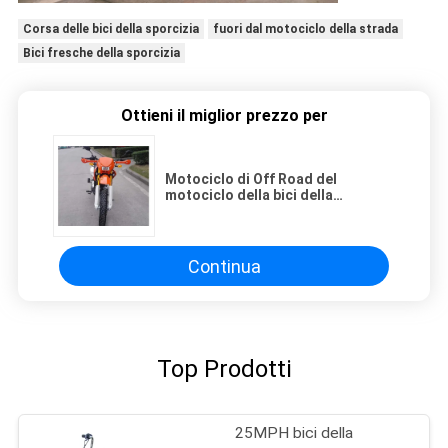
Corsa delle bici della sporcizia
fuori dal motociclo della strada
Bici fresche della sporcizia
Ottieni il miglior prezzo per
Motociclo di Off Road del
motociclo della bici della
sporcizia di raffreddamento a
aria 229cc con il motore dell'asse
dell'equilibrio di raffreddamento
a aria
Continua
Top Prodotti
25MPH bici della