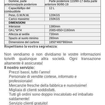
Gomme, parte
Parte posteriore 110/90-17 della parte
anteriore/parte posteriore
anteriore 90/90-19
Capacità/tipo del
12 L
combustibile
Peso, G.W./N.W.
120KGS
Carico massimo
150KGS
DIMENSIONI
Interasse
1380mm
OA L*W*H
2085×850×1160mm
Altezza al sedile
730mm
Spazio al suolo minimo
280mm
Dimensione del cartone
1850*460*860mm
Rispettiamo la vostra segretezza:
Non vendiamo o non dividiamo le vostre informazioni
to/with qualunque altra società. Ogni transazione
altamente è assicurata!
Il nostro servizio:
Prezzi bassi, tutto l'anno!
Personale di vendite cortese, informato e
professionale!
Mercanzie fresche della fabbrica e nuovissime!
Migliaia di clienti soddisfatti.
Tutti gli ordini sono doppio inscatolato ed imballato
saldamente!
Servizio clienti gratuito!