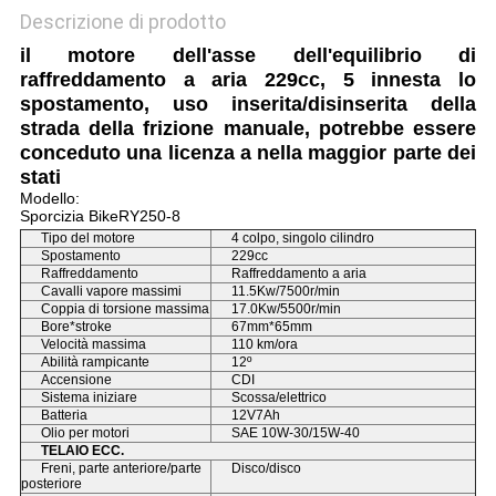
Descrizione di prodotto
il motore dell'asse dell'equilibrio di
raffreddamento a aria 229cc, 5 innesta lo
spostamento, uso inserita/disinserita della
strada della frizione manuale, potrebbe essere
conceduto una licenza a nella maggior parte dei
stati
Modello:
Sporcizia BikeRY250-8
Tipo del motore
4 colpo, singolo cilindro
Spostamento
229cc
Raffreddamento
Raffreddamento a aria
Cavalli vapore massimi
11.5Kw/7500r/min
Coppia di torsione massima
17.0Kw/5500r/min
Bore*stroke
67mm*65mm
Velocità massima
110 km/ora
Abilità rampicante
12º
Accensione
CDI
Sistema iniziare
Scossa/elettrico
Batteria
12V7Ah
Olio per motori
SAE 10W-30/15W-40
TELAIO ECC.
Freni, parte anteriore/parte
Disco/disco
posteriore