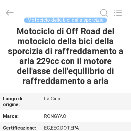
2026
Shanghai
Rongyao
Vehicle
Co.,Ltd.
Motociclo della bici della sporcizia
All
Rights
Motociclo di Off Road del
CASA
Reserved.
motociclo della bici della
PRODOTTI
sporcizia di raffreddamento a
aria 229cc con il motore
CIRCA
dell'asse dell'equilibrio di
NOI
raffreddamento a aria
GIRO
Luogo di
La Cina
origine:
DELLA
FABBRICA
Marca:
RONGYAO
Certificazione:
EC,EEC,DOT,EPA