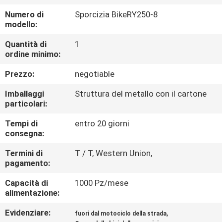
CONTROLLO
Numero di
Sporcizia BikeRY250-8
DI
modello:
QUALITÀ
Quantità di
1
ordine minimo:
CONTATTICI
Prezzo:
negotiable
Imballaggi
Struttura del metallo con il cartone
RICHIEDA
particolari:
UNA
Tempi di
entro 20 giorni
consegna:
CITAZIONE
Termini di
T / T, Western Union,
pagamento:
MAPPA
Capacità di
1000 Pz/mese
DEL
alimentazione:
SITO
Evidenziare:
,
fuori dal motociclo della strada