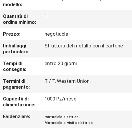
CONTROLLO
modello:
DI
Quantità di
1
ordine minimo:
QUALITÀ
Prezzo:
negotiable
CONTATTICI
Imballaggi
Struttura del metallo con il cartone
particolari:
RICHIEDA
Tempi di
entro 20 giorni
consegna:
UNA
CITAZIONE
Termini di
T / T, Western Union,
pagamento:
Capacità di
1000 Pz/mese
MAPPA
alimentazione:
DEL
Evidenziare:
,
motociclo elettrico
SITO
Motociclo di visita elettrico