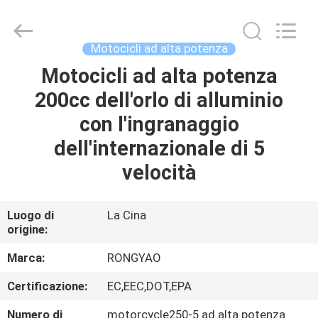
2026
Shanghai
Rongyao
Vehicle
Co.,Ltd.
Motocicli ad alta potenza
All
Rights
Motocicli ad alta potenza
CASA
Reserved.
200cc dell'orlo di alluminio
PRODOTTI
con l'ingranaggio
dell'internazionale di 5
CIRCA
velocità
NOI
Luogo di
La Cina
origine:
GIRO
DELLA
Marca:
RONGYAO
FABBRICA
Certificazione:
EC,EEC,DOT,EPA
Numero di
motorcycle250-5 ad alta potenza