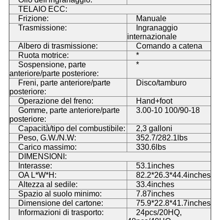
TELAIO ECC:
Frizione:
Manuale
Trasmissione:
Ingranaggio
internazionale
Albero di trasmissione:
Comando a catena
Ruota motrice:
*
Sospensione, parte
*
anteriore/parte posteriore:
Freni, parte anteriore/parte
Disco/tamburo
posteriore:
Operazione del freno:
Hand+foot
Gomme, parte anteriore/parte
3.00-10 100/90-18
posteriore:
Capacità/tipo del combustibile:
2,3 galloni
Peso, G.W./N.W:
352.7/282.1lbs
Carico massimo:
330.6lbs
DIMENSIONI:
Interasse:
53.1inches
OA L*W*H:
82.2*26.3*44.4inches
Altezza al sedile:
33.4inches
Spazio al suolo minimo:
7.87inches
Dimensione del cartone:
75.9*22.8*41.7inches
Informazioni di trasporto:
24pcs/20HQ,