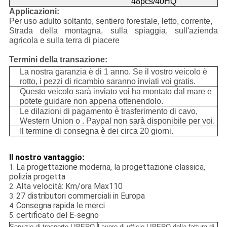
48pcs/40HQ
Applicazioni:
Per uso adulto soltanto, sentiero forestale, letto, corrente,
Strada della montagna, sulla spiaggia, sull'azienda
agricola e sulla terra di piacere
Termini della transazione:
La nostra garanzia è di 1 anno. Se il vostro veicolo è
rotto, i pezzi di ricambio saranno inviati voi gratis.
Questo veicolo sarà inviato voi ha montato dal mare e
potete guidare non appena ottenendolo.
Le dilazioni di pagamento è trasferimento di cavo,
Western Union o . Paypal non sarà disponibile per voi.
Il termine di consegna è dei circa 20 giorni.
Il nostro vantaggio
:
La progettazione moderna, la progettazione classica,
1.
polizia progetta
Alta velocità: Km/ora Max110
2.
27 distributori commerciali in Europa
3.
Consegna rapida le merci
4.
certificato del E-segno
5.
Servizio di trasporto LIBERO
Lavoro di ufficio LIBERO della fattura di