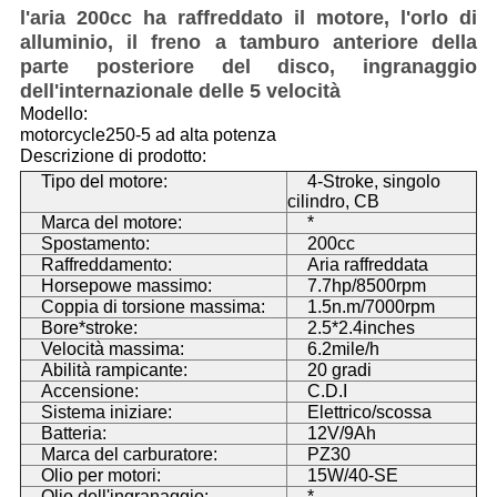
l'aria 200cc ha raffreddato il motore, l'orlo di
alluminio, il freno a tamburo anteriore della
parte posteriore del disco, ingranaggio
dell'internazionale delle 5 velocità
Modello:
motorcycle250-5 ad alta potenza
Descrizione di prodotto:
Tipo del motore:
4-Stroke, singolo
cilindro, CB
Marca del motore:
*
Spostamento:
200cc
Raffreddamento:
Aria raffreddata
Horsepowe massimo:
7.7hp/8500rpm
Coppia di torsione massima:
1.5n.m/7000rpm
Bore*stroke:
2.5*2.4inches
Velocità massima:
6.2mile/h
Abilità rampicante:
20 gradi
Accensione:
C.D.I
Sistema iniziare:
Elettrico/scossa
Batteria:
12V/9Ah
Marca del carburatore:
PZ30
Olio per motori:
15W/40-SE
Olio dell'ingranaggio:
*