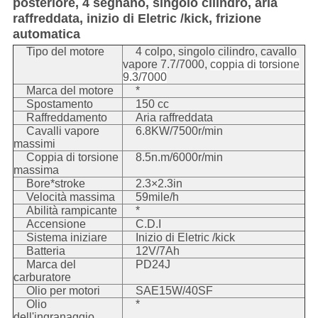
posteriore, 4 segnano, singolo cilindro, aria
raffreddata, inizio di Eletric /kick, frizione
automatica
Tipo del motore
4 colpo, singolo cilindro, cavallo
vapore 7.7/7000,
coppia di torsione
9.3/7000
Marca del motore
*
Spostamento
150 cc
Raffreddamento
Aria raffreddata
Cavalli vapore
6.8KW/7500r/min
massimi
Coppia di torsione
8.5n.m/6000r/min
massima
Bore*stroke
2.3×2.3in
Velocità massima
59mile/h
Abilità rampicante
*
Accensione
C.D.I
Sistema iniziare
Inizio di Eletric /kick
Batteria
12V/7Ah
Marca del
PD24J
carburatore
Olio per motori
SAE15W/40SF
Olio
*
dell'ingranaggio