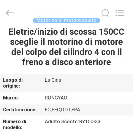
2026
Shanghai
Rongyao
Vehicle
Co.,Ltd.
Motorino di motore adulto
All
Rights
Eletric/inizio di scossa 150CC
CASA
Reserved.
sceglie il motorino di motore
PRODOTTI
del colpo del cilindro 4 con il
freno a disco anteriore
CIRCA
NOI
Luogo di
La Cina
origine:
GIRO
Marca:
RONGYAO
DELLA
Certificazione:
EC,EEC,DOT,EPA
FABBRICA
Numero di
Adulto ScooterRY150-33
modello: