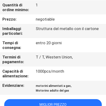
CONTROLLO
Quantità di
1
ordine minimo:
DI
QUALITÀ
Prezzo:
negotiable
Imballaggi
Struttura del metallo con il cartone
CONTATTICI
particolari:
Tempi di
entro 20 giorni
consegna:
RICHIEDA
UNA
Termini di
T / T, Western Union,
pagamento:
CITAZIONE
Capacità di
1000pcs/month
alimentazione:
MAPPA
Evidenziare:
,
motorini alimentati a gas
DEL
Motorino adulto del gas
SITO
MIGLIOR PREZZO