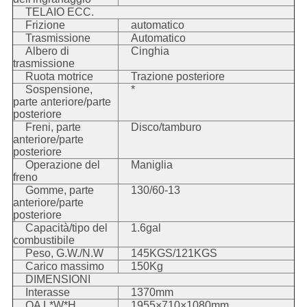
TELAIO ECC.
Frizione
automatico
Trasmissione
Automatico
Albero di
Cinghia
trasmissione
Ruota motrice
Trazione posteriore
Sospensione,
*
parte anteriore/parte
posteriore
Freni, parte
Disco/tamburo
anteriore/parte
posteriore
Operazione del
Maniglia
freno
Gomme, parte
130/60-13
anteriore/parte
posteriore
Capacità/tipo del
1.6gal
combustibile
Peso, G.W./N.W
145KGS/121KGS
Carico massimo
150Kg
DIMENSIONI
Interasse
1370mm
OA L*W*H
1955×710×1080mm