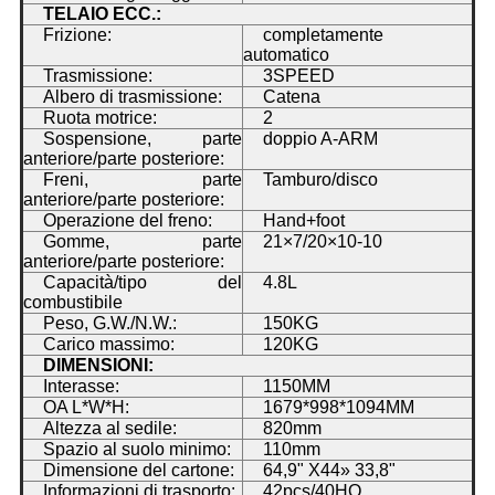
TELAIO ECC.:
Frizione:
completamente
automatico
Trasmissione:
3SPEED
Albero di trasmissione:
Catena
Ruota motrice:
2
Sospensione, parte
doppio A-ARM
anteriore/parte posteriore:
Freni, parte
Tamburo/disco
anteriore/parte posteriore:
Operazione del freno:
Hand+foot
Gomme, parte
21×7/20×10-10
anteriore/parte posteriore:
Capacità/tipo del
4.8L
combustibile
Peso, G.W./N.W.:
150KG
Carico massimo:
120KG
DIMENSIONI:
Interasse:
1150MM
OA L*W*H:
1679*998*1094MM
Altezza al sedile:
820mm
Spazio al suolo minimo:
110mm
Dimensione del cartone:
64,9" X44» 33,8"
Informazioni di trasporto:
42pcs/40HQ