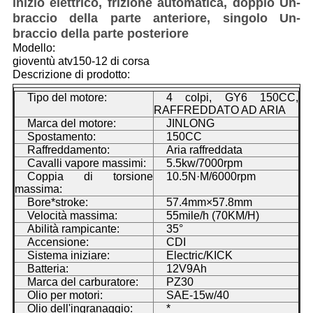
inizio elettrico, frizione automatica, doppio Un-
braccio della parte anteriore, singolo Un-
braccio della parte posteriore
Modello:
gioventù atv150-12 di corsa
Descrizione di prodotto:
Tipo del motore:
4 colpi, GY6 150CC,
RAFFREDDATO AD ARIA
Marca del motore:
JINLONG
Spostamento:
150CC
Raffreddamento:
Aria raffreddata
Cavalli vapore massimi:
5.5kw/7000rpm
Coppia di torsione
10.5N·M/6000rpm
massima:
Bore*stroke:
57.4mm×57.8mm
Velocità massima:
55mile/h (70KM/H)
Abilità rampicante:
35°
Accensione:
CDI
Sistema iniziare:
Electric/KICK
Batteria:
12V9Ah
Marca del carburatore:
PZ30
Olio per motori:
SAE-15w/40
Olio dell'ingranaggio:
*