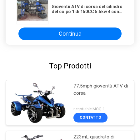
Gioventù ATV di corsa del cilindro
del colpo 1 di 150CC 5.5kw 4 con
la frizione automatica
Continua
Top Prodotti
77.5mph gioventù ATV di
corsa
negotiable MOQ:1
CONTATTO
223mL quadrato di