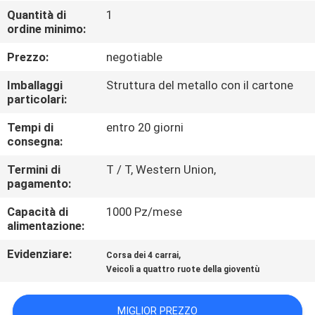
CONTROLLO
Quantità di
1
ordine minimo:
DI
QUALITÀ
Prezzo:
negotiable
Imballaggi
Struttura del metallo con il cartone
CONTATTICI
particolari:
Tempi di
entro 20 giorni
consegna:
RICHIEDA
UNA
Termini di
T / T, Western Union,
pagamento:
CITAZIONE
Capacità di
1000 Pz/mese
alimentazione:
MAPPA
Evidenziare:
,
Corsa dei 4 carrai
DEL
Veicoli a quattro ruote della gioventù
SITO
MIGLIOR PREZZO