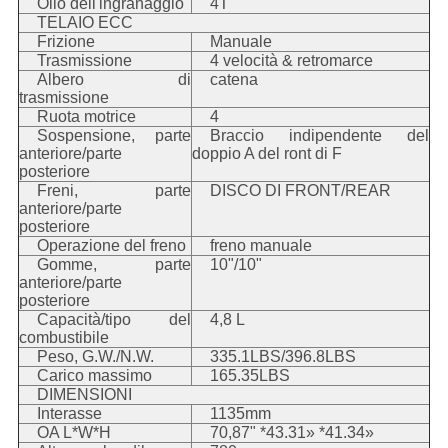
Olio dell'ingranaggio
4T
TELAIO ECC
Frizione
Manuale
Trasmissione
4 velocità & retromarce
Albero di
catena
trasmissione
Ruota motrice
4
Sospensione, parte
Braccio indipendente del
anteriore/parte
doppio A del ront di F
posteriore
Freni, parte
DISCO DI FRONT/REAR
anteriore/parte
posteriore
Operazione del freno
freno manuale
Gomme, parte
10"/10"
anteriore/parte
posteriore
Capacità/tipo del
4,8 L
combustibile
Peso, G.W./N.W.
335.1LBS/396.8LBS
Carico massimo
165.35LBS
DIMENSIONI
Interasse
1135mm
OA L*W*H
70,87" *43.31» *41.34»