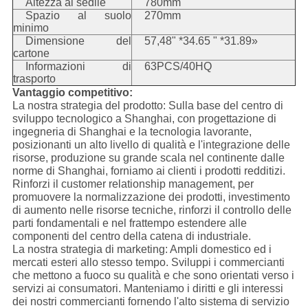
Altezza al sedile
780mm
Spazio al suolo
270mm
minimo
Dimensione del
57,48" *34.65 " *31.89»
cartone
Informazioni di
63PCS/40HQ
trasporto
Vantaggio competitivo:
La nostra strategia del prodotto: Sulla base del centro di
sviluppo tecnologico a Shanghai, con progettazione di
ingegneria di Shanghai e la tecnologia lavorante,
posizionanti un alto livello di qualità e l'integrazione delle
risorse, produzione su grande scala nel continente dalle
norme di Shanghai, forniamo ai clienti i prodotti redditizi.
Rinforzi il customer relationship management, per
promuovere la normalizzazione dei prodotti, investimento
di aumento nelle risorse tecniche, rinforzi il controllo delle
parti fondamentali e nel frattempo estendere alle
componenti del centro della catena di industriale.
La nostra strategia di marketing: Ampli domestico ed i
mercati esteri allo stesso tempo. Sviluppi i commercianti
che mettono a fuoco su qualità e che sono orientati verso i
servizi ai consumatori. Manteniamo i diritti e gli interessi
dei nostri commercianti fornendo l'alto sistema di servizio