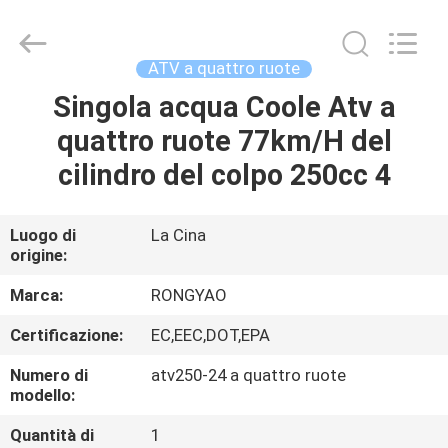
2026
Shanghai
Rongyao
Vehicle
Co.,Ltd.
ATV a quattro ruote
All
Rights
Singola acqua Coole Atv a
CASA
Reserved.
quattro ruote 77km/H del
PRODOTTI
cilindro del colpo 250cc 4
CIRCA
Luogo di
La Cina
origine:
NOI
Marca:
RONGYAO
GIRO
Certificazione:
EC,EEC,DOT,EPA
DELLA
Numero di
atv250-24 a quattro ruote
FABBRICA
modello:
Quantità di
1