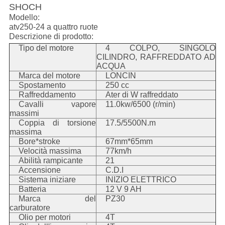
SHOCH
Modello:
atv250-24 a quattro ruote
Descrizione di prodotto:
Tipo del motore
4 COLPO, SINGOLO
CILINDRO, RAFFREDDATO AD
ACQUA
Marca del motore
LONCIN
Spostamento
250 cc
Raffreddamento
Ater di W raffreddato
Cavalli vapore
11.0kw/6500 (r/min)
massimi
Coppia di torsione
17.5/5500N.m
massima
Bore*stroke
67mm*65mm
Velocità massima
77km/h
Abilità rampicante
21
Accensione
C.D.I
Sistema iniziare
INIZIO ELETTRICO
Batteria
12 V 9 AH
Marca del
PZ30
carburatore
Olio per motori
4T