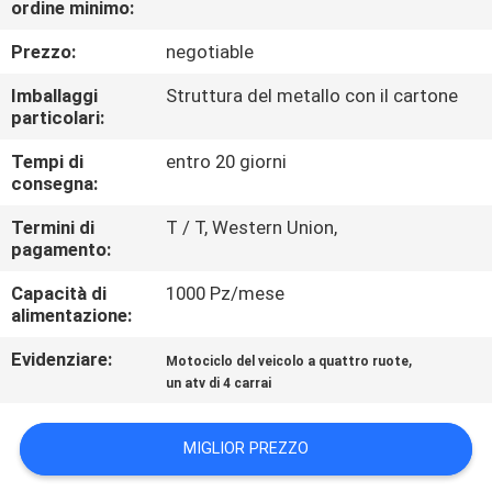
ordine minimo:
CONTROLLO
DI
Prezzo:
negotiable
QUALITÀ
Imballaggi
Struttura del metallo con il cartone
particolari:
CONTATTICI
Tempi di
entro 20 giorni
consegna:
RICHIEDA
Termini di
T / T, Western Union,
pagamento:
UNA
Capacità di
1000 Pz/mese
CITAZIONE
alimentazione:
Evidenziare:
,
Motociclo del veicolo a quattro ruote
MAPPA
un atv di 4 carrai
DEL
SITO
MIGLIOR PREZZO