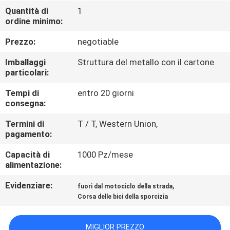
CONTROLLO
Quantità di
1
ordine minimo:
DI
QUALITÀ
Prezzo:
negotiable
Imballaggi
Struttura del metallo con il cartone
CONTATTICI
particolari:
Tempi di
entro 20 giorni
consegna:
RICHIEDA
UNA
Termini di
T / T, Western Union,
pagamento:
CITAZIONE
Capacità di
1000 Pz/mese
alimentazione:
MAPPA
Evidenziare:
,
fuori dal motociclo della strada
DEL
Corsa delle bici della sporcizia
SITO
MIGLIOR PREZZO