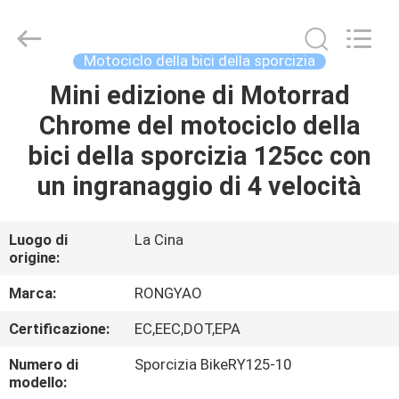
2026
Shanghai
Rongyao
Vehicle
Co.,Ltd.
Motociclo della bici della sporcizia
All
Rights
Mini edizione di Motorrad
CASA
Reserved.
Chrome del motociclo della
PRODOTTI
bici della sporcizia 125cc con
un ingranaggio di 4 velocità
CIRCA
NOI
Luogo di
La Cina
origine:
GIRO
Marca:
RONGYAO
DELLA
Certificazione:
EC,EEC,DOT,EPA
FABBRICA
Numero di
Sporcizia BikeRY125-10
modello: